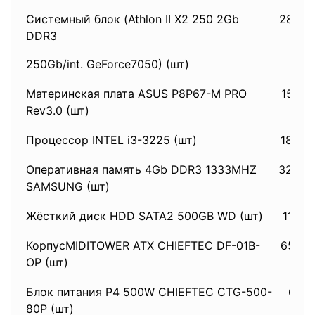
Системный блок (Athlon II X2 250 2Gb
2854,
DDR3
250Gb/int. GeForce7050) (шт)
Материнская плата ASUS P8P67-M PRO
1594,
Rev3.0 (шт)
Процессор INTEL i3-3225 (шт)
1828,
Оперативная память 4Gb DDR3 1333MHZ
323,3
SAMSUNG (шт)
Жёсткий диск HDD SATA2 500GB WD (шт)
1148,
КорпусMIDITOWER ATX CHIEFTEC DF-01B-
657,8
OP (шт)
Блок питания P4 500W CHIEFTEC CTG-500-
602,
80P (шт)