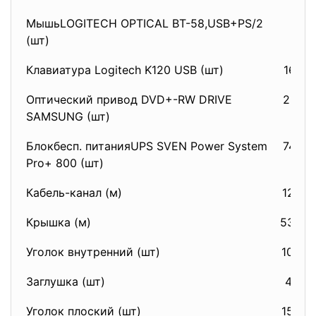
МышьLOGITECH OPTICAL BT-58,USB+PS/2
156,
(шт)
Клавиатура Logitech K120 USB (шт)
167,2
Оптический привод DVD+-RW DRIVE
234,1
SAMSUNG (шт)
Блокбесп. питанияUPS SVEN Power System
747,0
Pro+ 800 (шт)
Кабель-канал (м)
129,6
Крышка (м)
53,57
Уголок внутренний (шт)
102,4
Заглушка (шт)
41,10
Уголок плоский (шт)
153,6