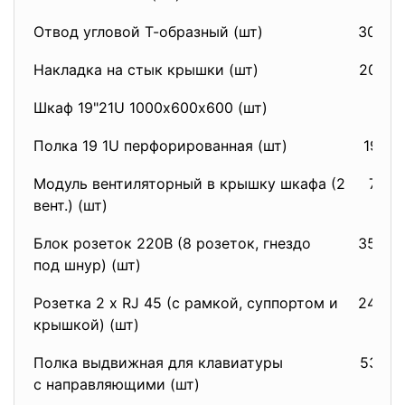
Отвод угловой Т-образный (шт)
308,3
Накладка на стык крышки (шт)
20,20
Шкаф 19"21U 1000х600х600 (шт)
1115
Полка 19 1U перфорированная (шт)
198,9
Модуль вентиляторный в крышку шкафа (2
730,
вент.) (шт)
Блок розеток 220В (8 розеток, гнездо
353,4
под шнур) (шт)
Розетка 2 x RJ 45 (с рамкой, суппортом и
249,5
крышкой) (шт)
Полка выдвижная для клавиатуры
534,7
с направляющими (шт)