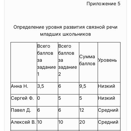
Приложение 5
Определение уровня развития связной речи
младших школьников
Всего
Всего
баллов
баллов
Сумма
за
за
Уровень
баллов
задание
задание
1
2
Анна Н.
3,5
6
9,5
Низкий
Сергей Ф.
0
5
5
Низкий
Павел Д.
6
6
12
Средний
Алексей В.
10
10
20
Средний