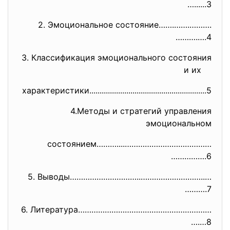
…......3
2. Эмоциональное состояние…….…….……….
……….….4
3. Классификация эмоционального состояния
и их
характеристики................
..............................
...........5
4.Методы и стратегий управления
эмоциональном
состоянием………....…………………………………
…………….6
5. Выводы…………………………..………………………..…
……….7
6. Литература……………………………………………………
….…8