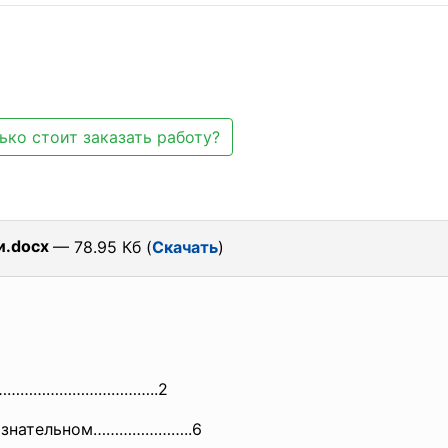
ько стоит заказать работу?
и.docx
— 78.95 Кб (
Скачать
)
а…………………………………..2
ссознательном…………………..6