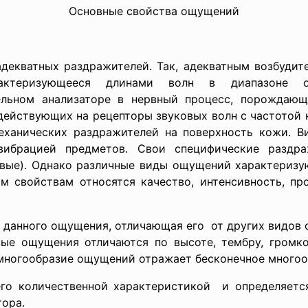
Основные свойства ощущений
екватных раздражителей. Так, адекватным возбудит
характеризующееся длинами волн в диапазоне
ельном анализаторе в нервный процесс, порождающ
действующих на рецепторы звуковых волн с частотой к
ханических раздражителей на поверхность кожи. В
 вибрацией предметов. Свои специфические разд
овые). Однако различные виды ощущений характеризу
м свойствам относятся качество, интенсивность, пр
ь данного ощущения, отличающая его от других видо
вые ощущения отличаются по высоте, тембру, громко
е многообразие ощущений отражает бесконечное много
его количественной характеристикой и определяетс
ора.