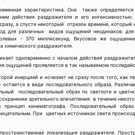
ременная характеристика. Она также определяется
нем действия раздражителя и его интенсивностью
сразу, а спустя некоторый отрезок времени, который 
од для различных видов ощущений неодинаков: для 
болевых - 370 миллисекунд. Вкусовое же ощущени
ка химического
раздражителя.
икает одновременно с началом действия раздражителя
ия ощущений проявляется в так называемом последейс
орой инерцией и исчезает не сразу после того, как 
я остается в виде последовательного образа. Разли
льный последовательный образ по светлоте и цветн
 сохранении зрительного впечатления в течение некот
н принцип кинематографа. Последовательный образ
рицательным. При цветных источниках света происход
пространственная локализация раздражителя. Прост