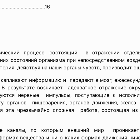
………………………………16
ический процесс, состоящий в отражении отдель
нних состояний организма при непосредственном воз
атерия, действуя на наши органы чувств, производит о
 накапливают информацию и передают в мозг, ежесеку
. В результате возникает адекватное отражение ок
руются нервные импульсы, поступающие к исполнит
ту органов пищеварения, органов движения, желез 
ся эта чрезвычайно сложная работа, состоящая из
ые каналы, по которым внешний мир проникает в
формах вещества и ни о каких формах движения ничег