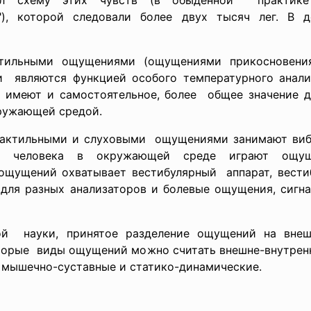
ал схему этих чувств (в обыденной практике
о"), которой следовали более двух тысяч лег. В
тильными ощущениями (ощущениями прикосновения
и являются функцией особого температурного анали
но имеют и самостоятельное, более общее значение д
ружающей средой.
актильными и слуховыми ощущениями занимают виб
и человека в окружающей среде играют ощу
ощущений охватывает вестибулярный аппарат, вести
для разных анализаторов и болевые ощущения, сиг
ой науки, принятое разделение ощущений на внешн
оторые виды ощущений можно считать внешне-
внутрен
, мышечно-суставные и статико-динамические.