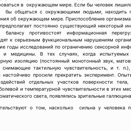
оваться в окружающем мире. Если бы человек лишился 
ог бы общаться с окружающими людьми, находить пи
дения об окружающем мире. Приспособление организм
 предполагает постоянно существующий некоторый 
балансу противостоят информационная перегру
водят к серьезным функциональным нарушениям органи
ие годы исследований по ограничению сенсорной инф
и и медицины. В тех случаях, когда испытуемых
рную изоляцию (постоянный монотонный звук, мато
, снимающие тактильную чувствительность, и т. п.)
 настойчиво просили прекратить эксперимент. Опыт
здействий отдельных участков поверхности тела, 
болевой и температурной чувствительности в этих мес
матического света, появлялись зрительные галлюцина
ельствуют о том, насколько сильна у человека по