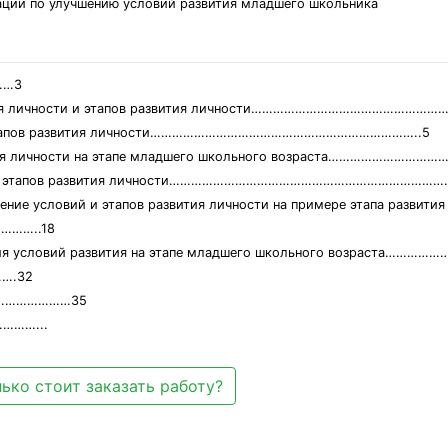
ации по улучшению условий развития младшего школьника
……3
звития личности и этапов развития личности…………………………………………
й и этапов развития личности………………………………………………………………..5
вития личности на этапе младшего школьного возраста……………………
овий и этапов развития личности…………………………………………………………………
чение условий и этапов развития личности на примере этапа развити
……..18
ения условий развития на этапе младшего школьного возраста……
….32
……………………35
……...
ько стоит заказать работу?