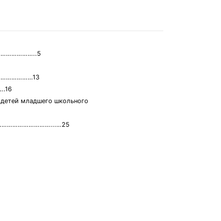
……………………..5
………………………13
….16
я детей младшего школьного
…………………………………...…25