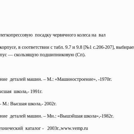
м легкопрессовую посадку червячного колеса на вал
рпусе, в соответствии с табл. 9.7 и 9.8 [№1 с.206-207], выбир
пус — скользящую подшипниковую (Сп).
ание деталей машин. – М.: «Машиностроение», -1970г.
ысшая школа,- 1991г.
 М.: Высшая школа,- 2002г.
ание деталей машин. – Мн.: «Вышэйшая школа»,-1982г.
ехнический каталог - 2003г.,www.vemp.ru