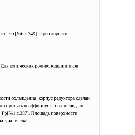
колеса [№6 с.349]. При скорости
. Для конических
роликоподшипников
ности охлаждения корпус редуктора сделан
жно принять коэффициент теплопередачи
* Fр[№1 с.387]. Площадь поверхности
ратура масла: