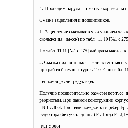
4. Проводим наружный контур корпуса на 
Смазка зацепления и подшипников.
1. Зацепление смазывается окунанием червяч
скольжения (м/сек) по табл. 11.10 [№1 с.275
По табл. 11.11 [№1 с.275]выбираем масло ав
2. Смазка подшипников - консистентная и 
при рабочей температуре < 110° С по табл.
Тепловой расчет редуктора.
Получив предварительно размеры корпуса, 
ребристым. При данной конструкции корпус
[№1 с.386]. Площадь поверхности ребер Fр 
редуктора (без учета днища) F . Тогда F'=3,
[№1 с.386]