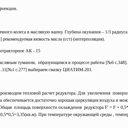
проекции.
ного колеса в масляную ванну. Глубина окунания – 1/3 радиуса 
] рекомендуемая вязкость масла (сст) (интерполяция).
тотракторное АК - 15
масляным
туманом, образующимся в процессе работы [№6 с.348]
 11.11[№1 с.277] выбираем смазку ЦИАТИМ-201.
производим тепловой расчет редуктора. Для увеличения поверх
а обеспечивается достаточно хорошая циркуляция воздуха и мо
Общая площадь поверхности охлаждения редуктора F' = F + 0,5
1+0,5*0,5=3,35(кв.м). При температуре окружающей среды , темпе