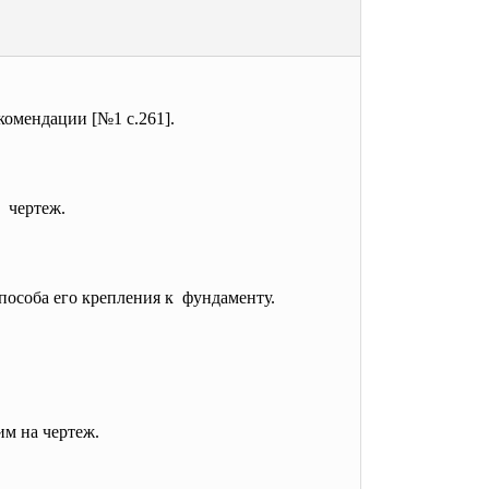
комендации [№1 с.261].
 чертеж.
пособа его крепления к фундаменту.
м на чертеж.