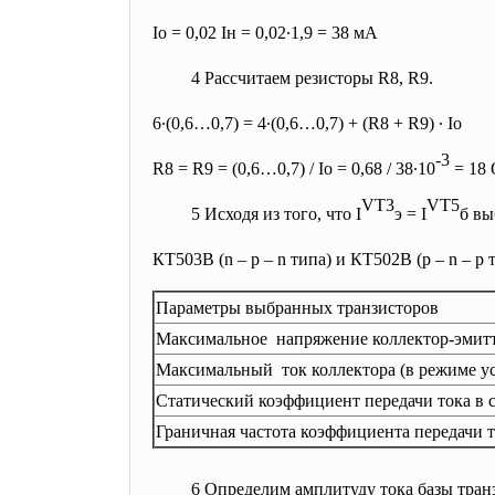
I
о
= 0,02 I
н
= 0,02∙1,9 = 38 мА
4 Рассчитаем резисторы R8, R9.
6∙(0,6…0,7) = 4∙(0,6…0,7) + (R8 + R9) ∙ I
о
-3
R8 = R9 = (0,6…0,7) / I
о
= 0,68 / 38∙10
= 18
VT3
VT5
5 Исходя из того, что I
э
= I
б
вы
КТ503В (n – p – n типа) и КТ502В (p – n – 
Параметры выбранных транзисторов
Максимальное напряжение коллектор-эмитт
Максимальный ток коллектора (в режиме у
Статический коэффициент передачи тока в с
Граничная частота коэффициента передачи то
6 Определим амплитуду тока базы тран