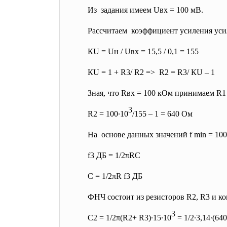
Из задания имеем Uвх = 100 мВ.
Рассчитаем коэффициент усиления ус
К
U
= Uн / Uвх = 15,5 / 0,1 = 155
К
U
= 1 + R3/ R2 => R2 = R3/ К
U
– 1
Зная, что Rвх = 100 кОм принимаем R1
3
R2 = 100∙10
/155 – 1 = 640 Ом
На основе данных значений f min = 10
f
3 ДБ
= 1/2πRС
С = 1/2πR f
3 ДБ
ФНЧ состоит из резисторов R2, R3 и ко
3
С2 = 1/2π(R2+ R3)∙15∙10
= 1/2∙3,14∙(64