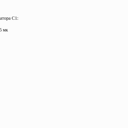
атора С1:
15 мк