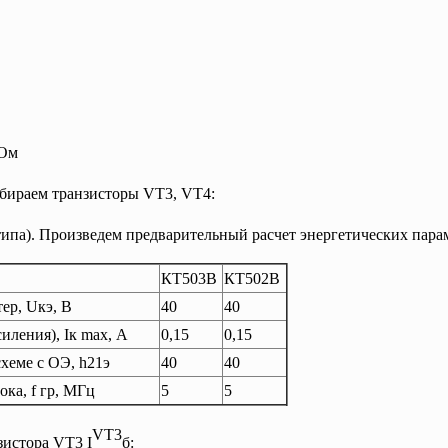
 Ом
бираем транзисторы VT3, VT4:
р типа). Произведем предварительный расчет энергетических пар
КТ503В
КТ502В
ер, Uкэ, В
40
40
силения),
I
к
max
, А
0,15
0,15
хеме с ОЭ, h21э
40
40
ка, f гр, МГц
5
5
VT3
зистора VT3 I
б
: