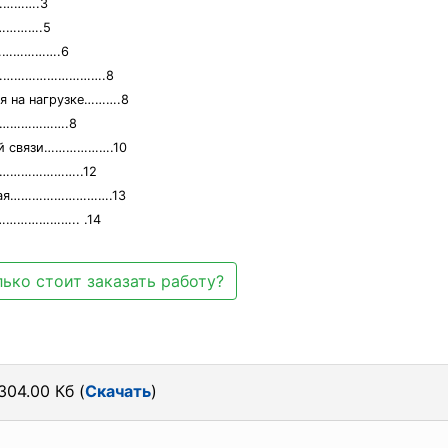
……….3
………….5
……………….6
………………………………….8
ия на нагрузке……….8
…………………….8
ной связи……………….10
……………………..12
льная……………………….13
………………….. .14
ько стоит заказать работу?
304.00 Кб (
Скачать
)