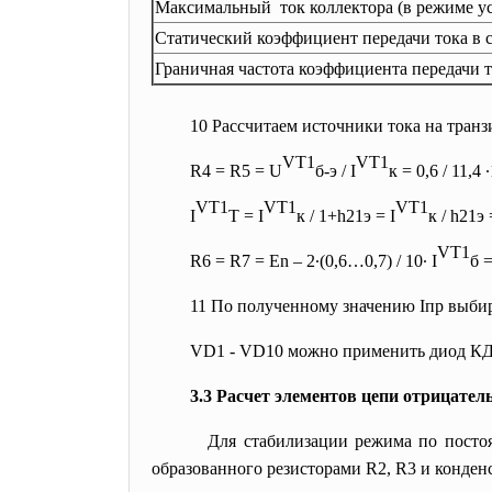
Максимальный ток коллектора (в режиме у
Статический коэффициент передачи тока в 
Граничная частота коэффициента передачи то
10 Рассчитаем источники тока на транз
VT1
VT1
R4 = R5 = U
б-э
/ I
к
= 0,6 / 11,4 
VT1
VT1
VT1
I
Т
= I
к
/ 1+
h21э =
I
к
/
h21э 
VT1
R6 = R7 = Еn – 2∙(0,6…0,7) / 10∙ I
б
=
11 По полученному значению I
пр
выбир
VD1 - VD10 можно применить диод КД4
3.3 Расчет элементов цепи отрицател
Для стабилизации режима по постоя
образованного резисторами R2, R3 и конден