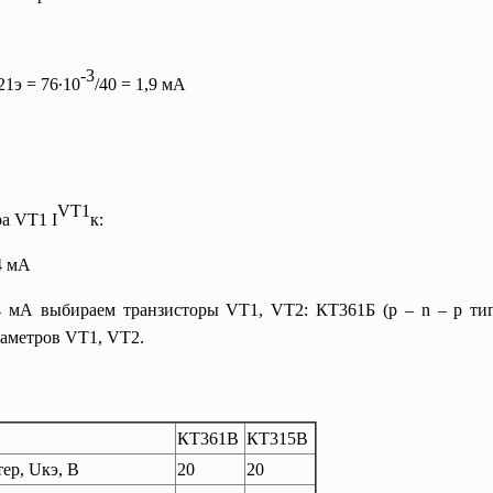
-3
21э = 76∙10
/40 = 1,9 мА
VT1
а VT1 I
к
:
,4 мА
 мА выбираем транзисторы VT1, VT2: КТ361Б (p – n – р тип
раметров VT1, VT2.
КТ361В
КТ315В
ер, Uкэ, В
20
20