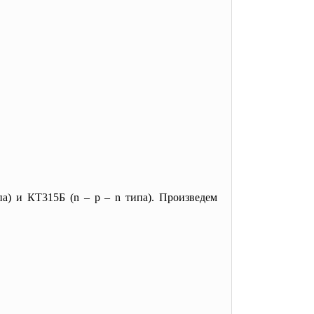
а) и КТ315Б (n – p – n типа). Произведем