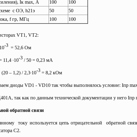
силения),
I
к
max
, А
100
100
схеме с ОЭ, h21э
50
50
ка, f гр, МГц
100
100
исторах VТ1, VТ2:
-3
∙10
=
52,6 Ом
-3
= 11,4
∙10
/ 50 = 0,23 мА
-3
 (20 – 1,2) / 2,3∙10
= 8,2 кОм
аем диоды VD1 - VD10 так чтобы выполнялось условие: I
пр ma
01А, так как по данным технической документации у него I
пр
ьной обратной связи
нному току используется цепь отрицательной обратной связи,
сатора С2.