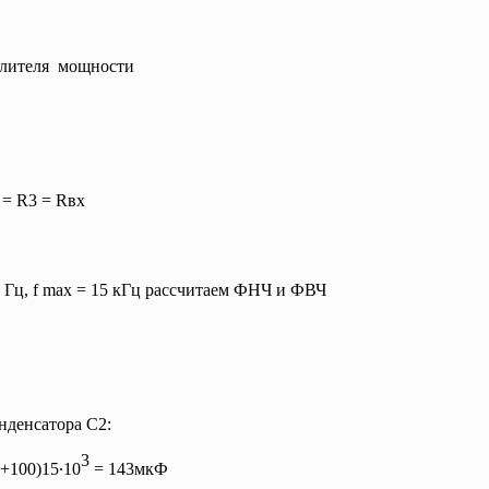
илителя мощности
 = R3 = Rвх
0 Гц, f mах = 15 кГц рассчитаем ФНЧ и ФВЧ
нденсатора С2:
3
0+100)15∙10
= 143мкФ