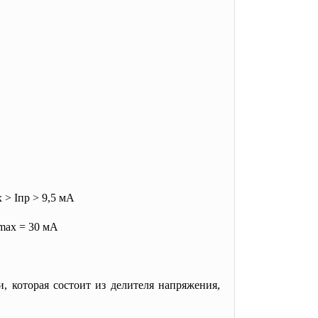
x
> I
пр
> 9,5 мА
 max
= 30 мА
 которая состоит из делителя напряжения,