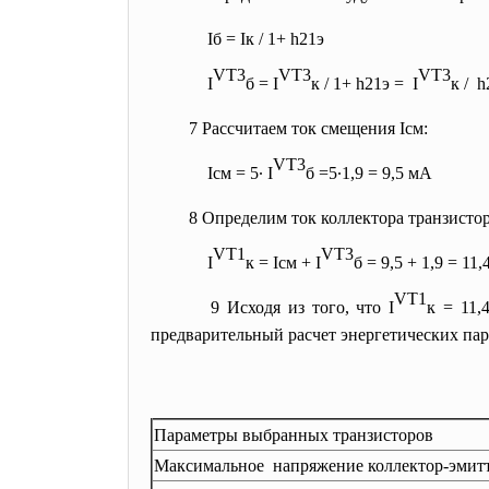
Iб = Iк / 1+ h21э
VT3
VT3
VT3
I
б = I
к / 1+ h21э = I
к / h
7 Рассчитаем ток смещения I
см
:
VT3
I
см
= 5
∙
I
б
=5
∙
1,9 = 9,5 мА
8 Определим ток коллектора транзистор
VT1
VT3
I
к
= I
см
+ I
б
= 9,5 + 1,9 = 11
VT1
9 Исходя из того, что I
к
= 11,4
предварительный расчет энергетических па
Параметры выбранных транзисторов
Максимальное напряжение коллектор-эмитт