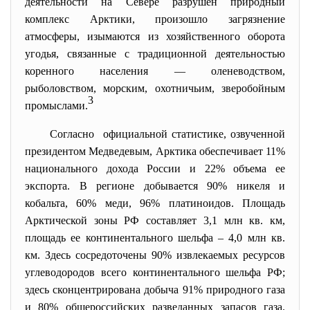
деятельности на Севере разрушен природный
комплекс Арктики, произошло загрязнение
атмосферы, изымаются из хозяйственного оборота
угодья, связанные с традиционной деятельностью
коренного населения — оленеводством,
рыболовством, морским, охотничьим, зверобойным
3
промыслами.
Согласно официальной статистике, озвученной
президентом Медведевым, Арктика обеспечивает 11%
национального дохода России и 22% объема ее
экспорта. В регионе добывается 90% никеля и
кобальта, 60% меди, 96% платиноидов. Площадь
Арктической зоны РФ составляет 3,1 млн кв. км,
площадь ее континентального шельфа – 4,0 млн кв.
км. Здесь сосредоточены 90% извлекаемых ресурсов
углеводородов всего континентального шельфа РФ;
здесь сконцентрирована добыча 91% природного газа
и 80% общероссийских разведанных запасов газа.