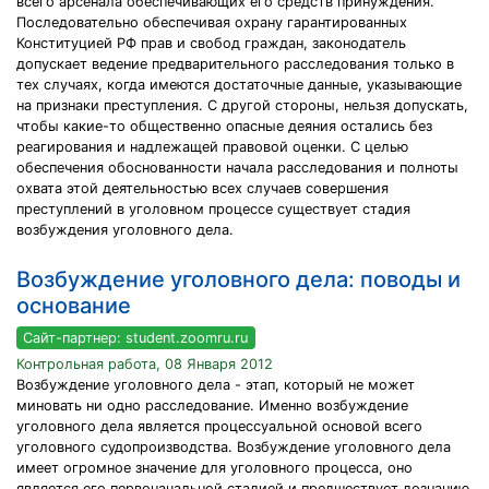
всего арсенала обеспечивающих его средств принуждения.
Последовательно обеспечивая охрану гарантированных
Конституцией РФ прав и свобод граждан, законодатель
допускает ведение предварительного расследования только в
тех случаях, когда имеются достаточные данные, указывающие
на признаки преступления. С другой стороны, нельзя допускать,
чтобы какие-то общественно опасные деяния остались без
реагирования и надлежащей правовой оценки. С целью
обеспечения обоснованности начала расследования и полноты
охвата этой деятельностью всех случаев совершения
преступлений в уголовном процессе существует стадия
возбуждения уголовного дела.
Возбуждение уголовного дела: поводы и
основание
Сайт-партнер: student.zoomru.ru
Контрольная работа, 08 Января 2012
Возбуждение уголовного дела - этап, который не может
миновать ни одно расследование. Именно возбуждение
уголовного дела является процессуальной основой всего
уголовного судопроизводства. Возбуждение уголовного дела
имеет огромное значение для уголовного процесса, оно
является его первоначальной стадией и предшествует дознанию