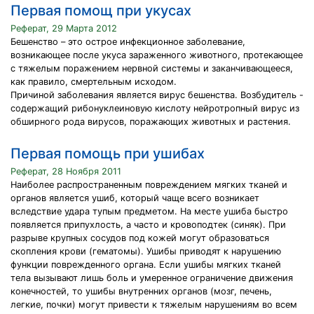
Первая помощ при укусах
Реферат, 29 Марта 2012
Бешенство – это острое инфекционное заболевание,
возникающее после укуса зараженного животного, протекающее
с тяжелым поражением нервной системы и заканчивающееся,
как правило, смертельным исходом.
Причиной заболевания является вирус бешенства. Возбудитель -
содержащий рибонуклеиновую кислоту нейротропный вирус из
обширного рода вирусов, поражающих животных и растения.
Первая помощь при ушибах
Реферат, 28 Ноября 2011
Наиболее распространенным повреждением мягких тканей и
органов является ушиб, который чаще всего возникает
вследствие удара тупым предметом. На месте ушиба быстро
появляется припухлость, а часто и кровоподтек (синяк). При
разрыве крупных сосудов под кожей могут образоваться
скопления крови (гематомы). Ушибы приводят к нарушению
функции поврежденного органа. Если ушибы мягких тканей
тела вызывают лишь боль и умеренное ограничение движения
конечностей, то ушибы внутренних органов (мозг, печень,
легкие, почки) могут привести к тяжелым нарушениям во всем