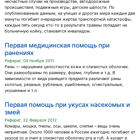
несчастные случаи на производстве, автодо­рожные
происшествия, подвижные игры, детские ша­лости. По
опубликованным данным, на улицах и дорогах мира каждые две
минуты погибает очередная жертва транспортной катастрофы,
каждые пять секунд кто-то в результате травмы попадает на
больничную койку, ста­новится инвалидом.
Первая медицинская помощь при
ранениях
Реферат, 04 Ноября 2011
Раны — нарушение целостности кожи и слизистых оболочек.
Они разнообразны по размеру, форме, глубине и т.д. В
зависимости от вида ранящего предмета различают раны
колотые, резаные, рубленые, ушибленные, огнестрельные,
укушенные и т.п.
Первая помощь при укусах насекомых и
змей
Реферат, 22 Февраля 2012
Комары, мошка, пчелы, осы, шмели, слепни – вещь очень
неприятная. Около 1000 человек в России ежегодно погибают от
укусов ос и пчел в слизистую оболочку рта и губ. А кусает и