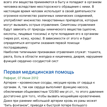
всего эти вещества применяются в быту и попадают в организм
человека вследствие неосторожного обращения с ними. В
настоящее время человек использует в своей деятельности
огромное количество различных химических соединений,
употребляет множество лекарственных препаратов, которые
могут вызывать острые отравления. Симптомы отравления
будут зависеть от природы химического вещества (щелочи,
кислоты, пищевые токсины) и пути попадания его в организм
(через рот, кожу, кровь). В зависимости от этого и будет
определяться алгоритм оказания первой помощи
пострадавшему.
Наиболее типичными признаками отравления служат: тошнота,
рвота, боль в области желудка и кишечника, диарея, нарушение
функций сердечно-сосудистой сист
Первая медицинская помощь
Реферат, 07 Июня 2012
Артерии – кровеносные сосуды, несущие кровь от сердца к
органам. А, так как сердце выполняет функцию насоса,
обеспечивая общеизвестные 120/80 мм рт.ст., то этого давления
достаточно для того, чтобы вызвать мощнейшее кровотечение.
Даже при ранении небольшой артерии кровь из раны может
“бить фонтаном”, приводя к быстрой потере большого