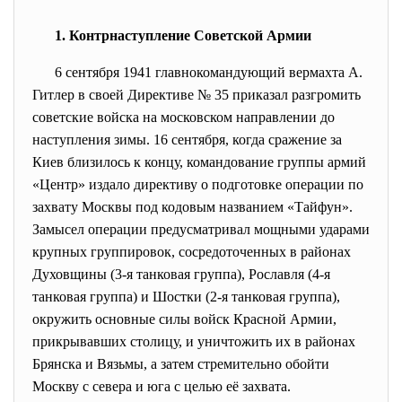
1. Контрнаступление Советской Армии
6 сентября
1941 главнокомандующий
вермахта
А.
Гитлер
в своей Директиве № 35 приказал разгромить
советские войска на московском направлении до
наступления зимы.
16 сентября
, когда
сражение за
Киев
близилось к концу, командование
группы армий
«Центр»
издало директиву о подготовке операции по
захвату Москвы под кодовым названием «Тайфун».
Замысел операции предусматривал мощными ударами
крупных группировок, сосредоточенных в районах
Духовщины
(3-я танковая группа),
Рославля
(4-я
танковая группа) и
Шостки
(2-я танковая группа),
окружить основные силы войск Красной Армии,
прикрывавших столицу, и уничтожить их в районах
Брянска
и
Вязьмы
, а затем стремительно обойти
Москву с севера и юга с целью её захвата.