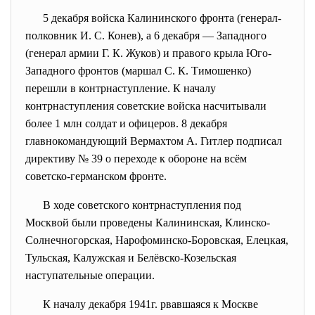
5 декабря
войска
Калининского фронта
(генерал-
полковник
И. С. Конев
), а
6 декабря
—
Западного
(генерал армии
Г. К. Жуков
) и правого крыла
Юго-
Западного фронтов
(маршал
С. К. Тимошенко
)
перешли в контрнаступление. К началу
контрнаступления советские войска насчитывали
более 1 млн солдат и офицеров.
8 декабря
главнокомандующий Вермахтом
А. Гитлер
подписал
директиву № 39 о переходе к обороне на всём
советско-германском фронте.
В ходе советского контрнаступления под
Москвой были проведены Калининская, Клинско-
Солнечногорская, Нарофоминско-Боровская, Елецкая,
Тульская, Калужская и Белёвско-Козельская
наступательные операции.
К началу декабря 1941г. рвавшаяся к Москве