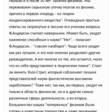
сколько и я после 50 лет занятия физикой. Мы
переживаем серьезную утечку мозгов из физики,
причем в первую очередь - из теории
конденсированного вещества". Очевидные простые
ответы на затронутые в письме его ученика вопросы
Ф.Андерсон считает неверными. Может быть, уходят
наименее способные к науке? "Нет", - полагает
Ф.Андерсон, - "совсем наоборот". Чаще всего уходят
как раз лучшие, и это мое мнение разделяют другие
руководители. А вот многие из тех, кто остается, мало
что из себя представляют в творческом плане". Стоит
ли винить Уолл-Стрит, который соблазняет лучших
представителей науки фантастически высокими
заработками? "Тоже нет, так как, во-первых, уходят не
только в область финансов, но и в другие самые
различные сферы деятельности, а во вторых,
большинство наших "потерянных" физиков были
готовы к известным трудностям и даже лишениям