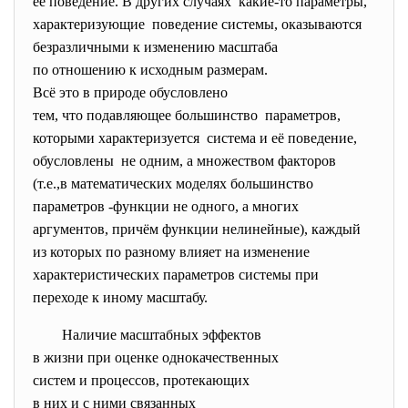
её поведение. В других
случаях какие-то параметры,
характеризующие поведение системы,
оказываются
безразличными к изменению
масштаба
по отношению к исходным
размерам.
Всё это в природе обусловлено
тем, что подавляющее
большинство параметров,
которыми характеризуется система и её поведение,
обусловлены не одним, а множеством
факторов
(т.е.,в математических моделях большинство
параметров -функции не одного, а многих
аргументов, причём функции нелинейные), каждый
из которых по разному влияет на изменение
характеристических параметров системы при
переходе к иному масштабу.
Наличие масштабных эффектов
в жизни при оценке
однокачественных
систем и процессов,
протекающих
в них и с ними связанных