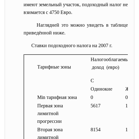
имеют земельный участок, подоходный налог не
взимается с 4750 Евро.
Наглядней это можно увидеть в таблице
приведённой ниже.
Ставки подоходного налога на 2007 г.
Налогооблагаемый
Тарифные зоны
доход (евро)
С
Одинокие
Женат
Min тарифная зона
0
0
Первая зона
5617
11233
лимитной
прогрессии
Вторая зона
8154
16308
лимитной