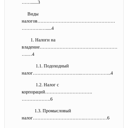
……......3
Виды
налогов……………………………………………
………….…
.....4
1. Налоги на
владение……………………………………………
….…4
1.1. Подоходный
налог…………………………..………………..4
1.2. Налог с
корпораций………………………….
……………….6
1.3. Промысловый
налог…………………………….……………6