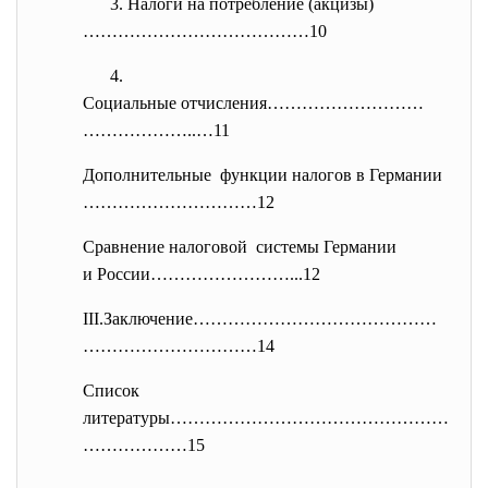
3. Налоги на потребление (акцизы)
…………………………………10
4.
Социальные отчисления………………………
………………..…11
Дополнительные функции налогов в Германии
…………………………12
Сравнение налоговой системы Германии
и России……………………...12
III.Заключение……………………………………
……
……………………14
Список
литературы…………………………………………
…………
……15