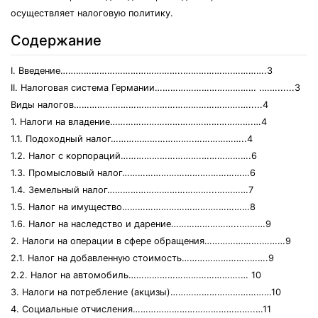
осуществляет налоговую политику.
Содержание
I. Введение………………………………………..……………….………….3
II. Налоговая система Германии………………………………… .……......3
Виды налогов……………………………………………………….….....4
1. Налоги на владение……………………………………………….…4
1.1. Подоходный налог…………………………..………………..4
1.2. Налог с корпораций………………………….……………….6
1.3. Промысловый налог…………………………….……………6
1.4. Земельный налог…………………………………...…………7
1.5. Налог на имущество……………………………….…………8
1.6. Налог на наследство и дарение……………………...………9
2. Налоги на операции в сфере обращения………………….………9
2.1. Налог на добавленную стоимость……………………..…….9
2.2. Налог на автомобиль…………………………………….… 10
3. Налоги на потребление (акцизы)…………………………………10
4. Социальные отчисления………………………………………..…11