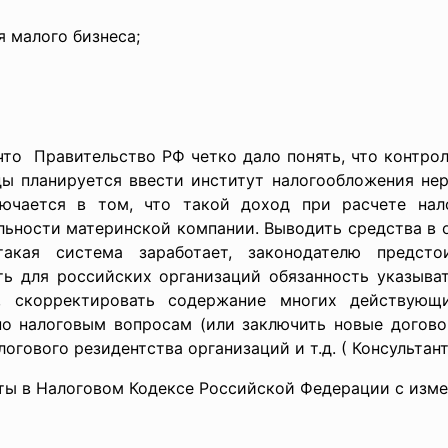
 малого бизнеса;
о Правительство РФ четко дало понять, что контро
ды планируется ввести институт налогообложения не
лючается в том, что такой доход при расчете нал
ельности материнской компании. Выводить средства в
акая система заработает, законодателю предсто
ть для российских организаций обязанность указыват
, скорректировать содержание многих действующ
о налоговым вопросам (или заключить новые договор
огового резидентства организаций и т.д. ( Консультан
в Налоговом Кодексе Российской Федерации с измене