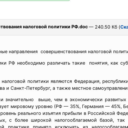
твования налоговой политики РФ.doc
— 240.50 Кб (
Ск
ные направления совершенствования налоговой
полит
ки РФ необходимо различать такие понятия, как суб
налоговой политики являются Федерация, республики,
ва и Санкт-Петербург, а также местное самоуправление
ии значительно выше, чем в экономически развитых с
твует мировому уровню (РФ — 35%, Германия — 45%, Б
ровень реального изъятия прибыли в Российской Феде
вых, с более широкой налогооблагаемой базой, так
й практике принято исключать из налогооблагаем