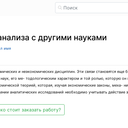
анализа с другими науками
ыл имя
омических и неэкономических дисциплин. Эти связи становятся еще 
наук, его ме- тодологическим характером и той ролью, которую он 
омической теорией, которая, изучая экономические законы, меха- ни
дении аналитических исследований необходимо учитывать действие э
ко стоит заказать работу?