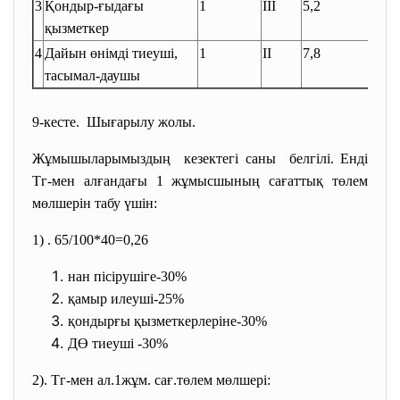
3
Қондыр-ғыдағы
1
III
5,2
қызметкер
4
Дайын өнімді тиеуші,
1
II
7,8
тасымал-даушы
9-кесте. Шығарылу жолы.
Жұмышыларымыздың кезектегі саны белгілі. Енді
Тг-мен алғандағы 1 жұмысшының сағаттық төлем
мөлшерін табу үшін:
1) . 65/100*40=0,26
нан пісірушіге-30%
қамыр илеуші-25%
қондырғы қызметкерлеріне-30%
ДӨ тиеуші -30%
2). Тг-мен ал.1жұм. сағ.төлем мөлшері: