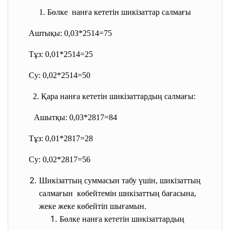
1. Бөлке нанға кететін шикізаттар
салмағы
Аштықы: 0,03*2514=75
Тұз: 0,01*2514=25
Су: 0,02*2514=50
2. Қара нанға кететін шикізаттардың салмағы:
Ашытқы: 0,03*2817=84
Тұз: 0,01*2817=28
Су: 0,02*2817=56
Шикізаттың суммасын табу үшін, шикізаттың
салмағын көбейтемін шикізаттың бағасына,
жеке жеке көбейтіп шығамын.
Бөлке нанға кететін шикізаттардың