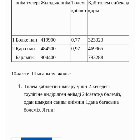
өнім түлері
Жылдық өнім
Төлем
Қаб.төлем еңбекақы
Қо
қабілет
қоры
төл
7%
1
Бөлке нан
419900
0,77
323323
226
2
Қара нан
484500
0,97
469965
328
Барлығы
904400
793288
555
10-кесте. Шығарылу жолы:
Төлем қабілетін шығару үшін 2-кеседегі
тәулігіне өндірілген өнімді 24сағатқа бөлеміз,
одан шыққан санды өнімнің 1дана бағасына
бөлеміз. Яғни: