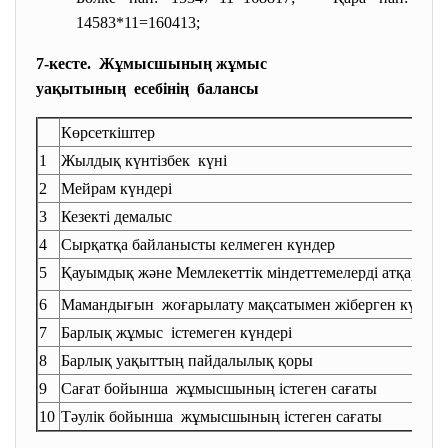
14583*11=160413;
7-кесте. Жұмысшының жұмыс
уақытының есебінің балансы
Көрсеткіштер
1
Жылдық күнтізбек күні
2
Мейрам күндері
3
Кезекті демалыс
4
Сырқатқа байланысты келмеген күндер
5
Қауымдық және Мемлекеттік міндеттемелерді
атқарған 
6
Мамандығын жоғарылату мақсатымен жіберген күндер
7
Барлық жұмыс істемеген күндері
8
Барлық уақыттың пайдалылық қоры
9
Сағат бойынша жұмысшының істеген сағаты
10
Тәулік бойынша жұмысшының істеген сағаты