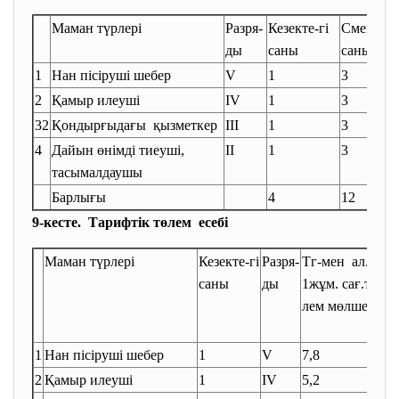
Маман түрлері
Разря-
Кезекте-гі
Сменада
ды
саны
саны
1
Нан пісіруші шебер
V
1
3
2
Қамыр илеуші
IV
1
3
32
Қондырғыдағы қызметкер
III
1
3
4
Дайын өнімді тиеуші,
II
1
3
тасымалдаушы
Барлығы
4
12
9-кесте. Тарифтік төлем есебі
Маман түрлері
Кезекте-гі
Разря-
Тг-мен ал.
саны
ды
1жұм. сағ.тө-
лем мөлшері
1
Нан пісіруші шебер
1
V
7,8
2
Қамыр илеуші
1
IV
5,2