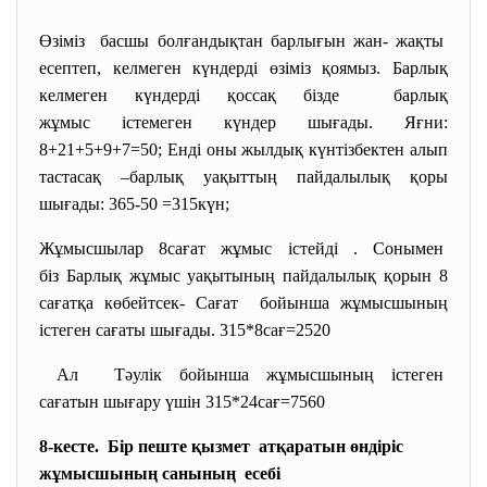
Өзіміз басшы болғандықтан барлығын жан- жақты
есептеп, келмеген күндерді өзіміз қоямыз. Барлық
келмеген күндерді қоссақ бізде барлық
жұмыс істемеген күндер шығады. Яғни:
8+21+5+9+7=50; Енді оны жылдық күнтізбектен алып
тастасақ –барлық уақыттың пайдалылық қоры
шығады: 365-50 =315күн;
Жұмысшылар 8сағат жұмыс істейді . Сонымен
біз Барлық жұмыс уақытының пайдалылық қорын 8
сағатқа көбейтсек- Сағат бойынша жұмысшының
істеген сағаты шығады. 315*8сағ=2520
Ал Тәулік бойынша жұмысшының
істеген
сағатын шығару үшін 315*24сағ=7560
8-кесте. Бір пеште қызмет атқаратын өндіріс
жұмысшының санының есебі