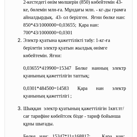
2-кестедегі өнім мөлшерін (850) көбейтемін 43-
ке, бөлемін млн-ға. Мұндағы млн. - кг-ды грамға
айналдырдық. 43- ол берілген. Яғни бөлке нан:
850*43/1000000=0,03655; Қара нан:
700*43/1000000=0,0301
Электр қуатына қажеттілікті табу: 1-кг-ға
берілетін электр қуатын жылдық өнімге
көбейтемін. Яғни:
0,03655*419900=15347 Бөлке нанның электр
қуанының қажеттілігін таптық;
0,0301*484500=14583 Қара нан электр
қуанының қажеттілігі ;
Шыққан электр қуатының қажеттілігін 1квт.тг/
сағ тарифіне көбейтсек бізде - тариф бойынша
құны шығады.
Бөлке нан: 15347*11=168817; Қара нан: