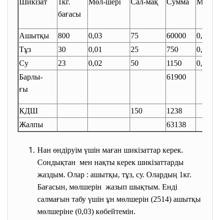
Шикізат
1кг.
Мөл-шері
Сал-мақ
Сумма
Мөл-ш
бағасы
Ашытқы
800
0,03
75
60000
0,03
Тұз
30
0,01
25
750
0,01
Су
23
0,02
50
1150
0,02
Барлы-
61900
ғы
КДШ
150
1238
Жалпы
63138
Нан өндіруім үшін маған шикізаттар керек.
Сондықтан мен нақты керек шикізаттарды
жаздым. Олар : ашытқы, тұз, су. Олардың 1кг.
Бағасын, мөлшерін жазып шықтым. Енді
салмағын табу үшін ұн мөлшерін (2514) ашытқы
мөлшеріне (0,03) көбейтемін.