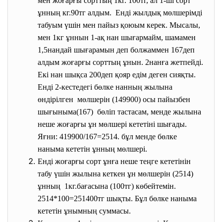
мен жоғарғы сорттың 1кг. 100тг, ал 1-ші сорт
ұнның кг.90тг алдым. Енді жылдық мөлшерімді
табуым үшін мен пайыз қоюым керек. Мысалы,
мен 1кг ұннын 1-ақ нан шығармайм, шамамен
1,5нандай шығарамын деп болжаммен 167деп
алдым жоғарғы сорттың ұнын. 2нанға жетпейді.
Екі нан шықса 200деп қояр едім деген сияқты.
Енді 2-кестедегі бөлке нанның жылына
өндірілген мөлшерін (149900) осы пайызбен
шығыныма(167) бөліп тастасам, менде жылына
неше жоғарғы ұн мөлшері кететіні шығады.
Яғни: 419900/167=2514. бұл менде бөлке
наныма кететін ұнның мөлшері.
Енді жоғарғы сорт ұнға неше теңге кететінін
табу үшін жылына кеткен ұн мөлшерін (2514)
ұнның 1кг.бағасына (100тг) көбейтемін.
2514*100=251400тг шықты. Бұл бөлке наныма
кететін ұнымның суммасы.