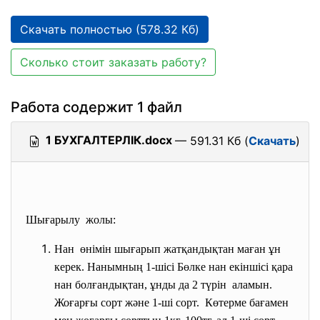
Скачать полностью (578.32 Кб)
Сколько стоит заказать работу?
Работа содержит 1 файл
1 БУХГАЛТЕРЛІК.docx
— 591.31 Кб (
Скачать
)
Шығарылу жолы:
Нан өнімін шығарып жатқандықтан маған ұн
керек. Нанымның 1-шісі Бөлке нан екіншісі қара
нан болғандықтан, ұнды да 2 түрін аламын.
Жоғарғы сорт және 1-ші сорт. Көтерме бағамен