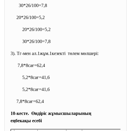
30*26/100=7,8
20*26/100=5,2
20*26/100=5,2
30*26/100=7,8
3). Тг-мен ал.1жұм.1кезекті төлем мөлшері:
7,8*8сағ=62,4
5,2*8сағ=41,6
5,2*8сағ=41,6
7,8*8сағ=62,4
10-кесте. Өндіріс жұмысшыларының
еңбекақы есебі