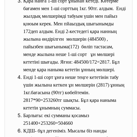
Қара нанға 1-ші сорт ұнынан кетеді. Көтерме
бағамен мен 1-ші сорттың 1кг. 90тг. алдым. Енді
жылдық мөлшерімді табуым үшін мен пайыз
қоюым керек. Мен пйаыздық шығынымды
172деп алдым. Енді 2-кестедегі қара нанның
жылына өндірілген мөлшерін (484500) ,
пайызбен шығыныма(172) бөліп тастасам,
менде жылына неше 1-ші сорт ұн мөлшері
кететіні шығады. Яғни: 484500/172=2817. Бұл
менде қара наныма кететін ұнның мөлшері.
Енді 1-ші сорт ұнға неше теңге кететінін табу
үшін жылына кеткен ұн мөлшерін (2817) ұнның
1кг.бағасына (90тг) көбейтемін.
2817*90=253260тг шықты. Бұл қара наныма
кететін ұнымның суммасы.
Барлығы: екі сумманы қосамыз
251400+253260=504660
КДШ- бұл дегеніміз. Мысалы біз нанды