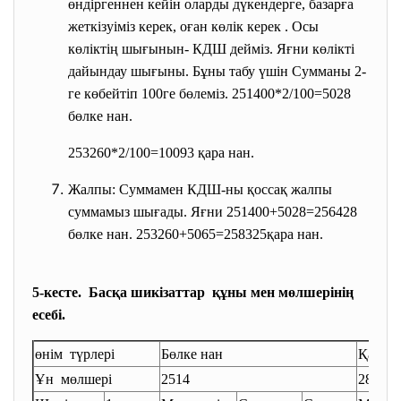
өндіргеннен кейін оларды дүкендерге, базарға
жеткізуіміз керек, оған көлік керек . Осы
көліктің шығынын- КДШ дейміз. Яғни көлікті
дайындау шығыны. Бұны табу үшін Сумманы 2-
ге көбейтіп 100ге бөлеміз. 251400*2/100=5028
бөлке нан.
253260*2/100=10093 қара нан.
Жалпы: Суммамен КДШ-ны қоссақ жалпы
суммамыз шығады. Яғни 251400+5028=256428
бөлке нан. 253260+5065=258325қара нан.
5-кесте. Басқа шикізаттар құны мен мөлшерінің
есебі.
өнім түрлері
Бөлке нан
Қара 
Ұн мөлшері
2514
2817