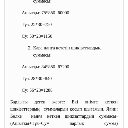
суммасы:
Ашытқы: 75*850=60000
Тұз: 25*30=750
Су: 50*23=1150
Қара нанға кететін шикізаттардың
суммасы:
Ашытқы: 84*850=67200
Тұз: 28*30=840
Су: 56*23=1288
Барлығы деген жерге: Екі өнімге кеткен
шикізаттардың суммаларын қосып шығамын. Яғни:
Бөлке нанға кеткен шикізаттардың суммасы-
(Ашытқы+Тұз+Су= Барлық сумма)