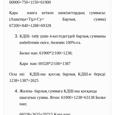
60000+750+1150=61900
Қара нанға кеткен шикізаттардың суммасы:
(Ашытқы+Тұз+Су= Барлық сумма)
67200+840+1288=69328
КДШ- табу үшін 4-кестедегідей барлық сумманы
көбейтемін екіге, бөлемін 100%-ға.
Бөлке нан: 61900*2/100=1238;
Қара нан: 69328*2/100=1387
Осы екі КДШ-ны қоссақ барлық КДШ-н береді:
1238+1387=2625
Жалпы- барлық суммаға КДШ-ны қосқанда
шығатын сумма. Яғни: 61900+1238=63138 Бөлке
нан;
69328+2625=70715 Қара нан;