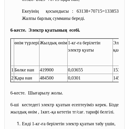
Екеуінің қосындысы : 63138+70715=133853
Жалпы барлық сумманы береді.
6-кесте. Электр қуатының есебі.
өнім түрлері
Жылдық өнім
1-кг-ға берілетін
Электр
электр қуаты
қажетті
1
Бөлке нан
419900
0,03655
15347
2
Қара нан
484500
0,0301
14583
6-кесте. Шығарылу жолы.
6-ші кестедегі электр қуатын есептеуіміз керек. Бізде
жылдық өнім , 1квт.-қа кететін тг/сағ. тарифі белгілі.
Енді 1-кг-ға берілетін электр қуатын табу үшін,