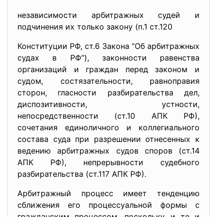
независимости арбитражных судей и
подчинения их только закону (п.1 ст.120
Конституции РФ, ст.6 Закона “Об арбитражных
судах в РФ”), законности равенства
организаций и граждан перед законом и
судом, состязательности, равноправия
сторон, гласности разбирательства дел,
диспозитивности, устности,
непосредственности (ст.10 АПК РФ),
сочетания единоличного и коллегиального
состава суда при разрешении отнесенных к
ведению арбитражных судов споров (ст.14
АПК РФ), непрерывности судебного
разбирательства (ст.117 АПК РФ).
Арбитражный процесс имеет тенденцию
сближения его процессуальной формы с
гражданским процессом, поскольку и те и