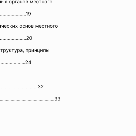
ых органов местного
………
………….19
ческих основ местного
………
………….20
структура, принципы
…………
……...24
…………
………………32
.........
.............................
33