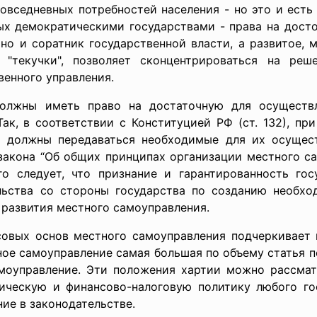
повседневных потребностей населения - но это и есть
ых демократическими государствами - права на дост
 но и соратник государственной власти, а развитое,
 "текучки", позволяет сконцентрироваться на реш
венного управления.
должны иметь право на достаточную для осуществ
ак, в соответствии с Конституцией РФ (ст. 132), пр
 должны передаваться необходимые для их осущес
 закона “Об общих принципах организации местного с
о следует, что признание и гарантированность го
льства со стороны государства по созданию необх
 развития местного самоуправления.
совых основ местного самоуправления подчеркивает
ное самоуправление самая большая по объему статья 
моуправление. Эти положения хартии можно рассмат
ическую и финансово-налоговую политику любого го
ние в законодательстве.