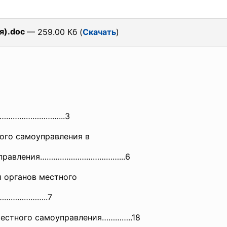
).doc
— 259.00 Кб (
Скачать
)
……………
……………...3
ного самоуправления в
вления………………………………...6
ы органов местного
……
……………..7
местного самоуправления…………..18