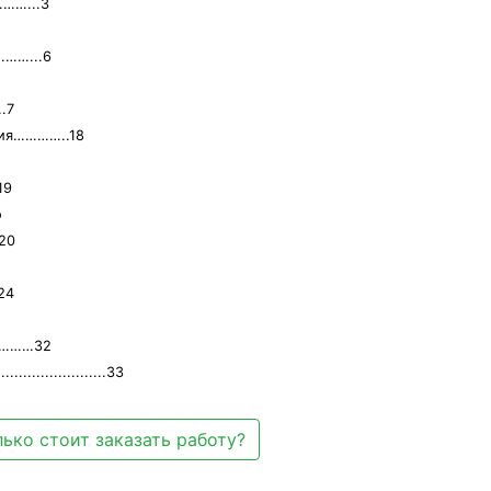
…...3
……...6
.7
ния…………..18
19
о
20
24
………32
....................33
ько стоит заказать работу?