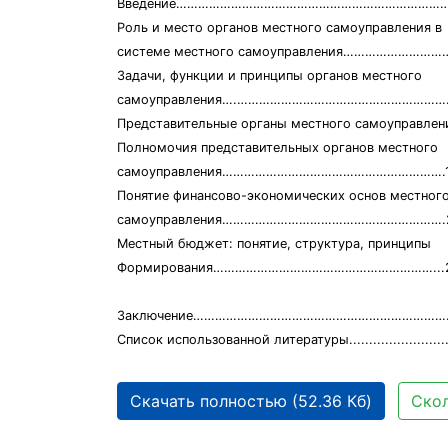
Введение……………………………………………………………………
Роль и место органов местного самоуправления в
системе местного самоуправления…………………………
Задачи, функции и принципы органов местного
самоуправления….………………………………………………….
Представительные органы местного самоуправле
Полномочия представительных органов местного
самоуправления…………………………………………………….
Понятие финансово-экономических основ местног
самоуправления…………………………………………………….
Местный бюджет: понятие, структура, принципы
Формирования……………………………………………………...
Заключение……………………………………………………………
Список использованной литературы.............................
Скачать полностью (52.36 Кб)
Скол