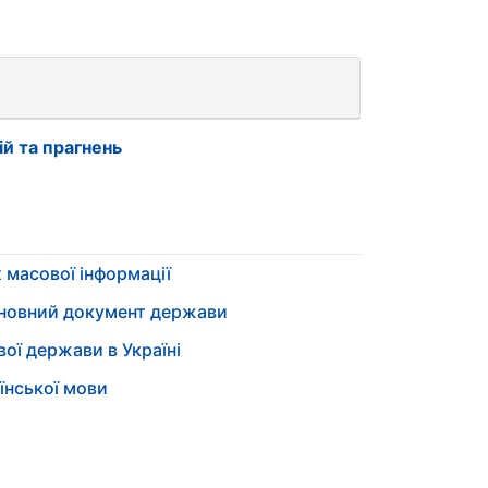
ій та прагнень
 масової інформації
сновний документ держави
ої держави в Україні
їнської мови