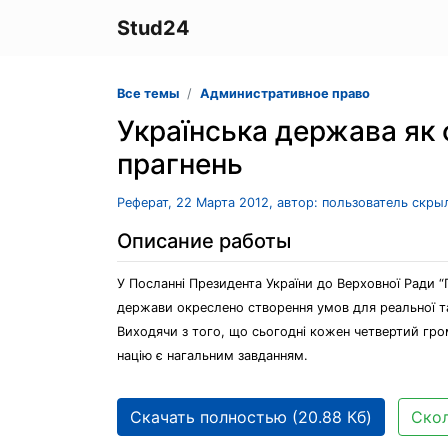
Stud24
Все темы
Административное право
Українська держава як ф
прагнень
Реферат, 22 Марта 2012, автор: пользователь скры
Описание работы
У Посланні Президента України до Верховної Ради “
держави окреслено створення умов для реальної та о
Виходячи з того, що сьогодні кожен четвертий гро
націю є нагальним завданням.
Скачать полностью (20.88 Кб)
Скол