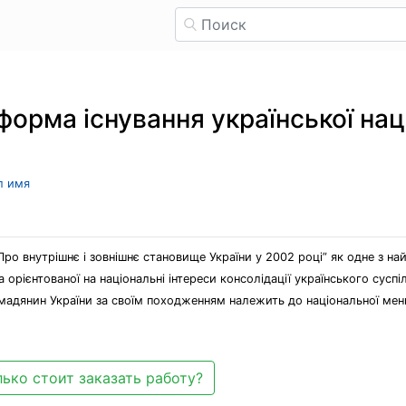
орма існування української нації
л имя
Про внутрішнє і зовнішнє становище України у 2002 році” як одне з н
рієнтованої на національні інтереси консолідації українського суспіль
мадянин України за своїм походженням належить до національної менш
ько стоит заказать работу?