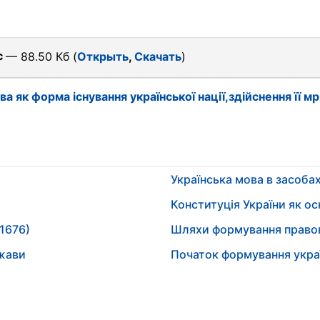
c
— 88.50 Кб (
Открыть
,
Скачать
)
а як форма існування української нації,здійснення її мр
Українська мова в засобах
Конституція України як о
-1676)
Шляхи формування правов
ржави
Початок формування укра