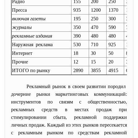
Радио
155
200
250
300
Пресса
935
1200
1370
1535
включая газеты
195
250
300
345
журналы
350
470
590
705
рекламные издания
390
480
480
485
Наружная реклама
530
710
925
1100
Интернет
18
30
50
85
Прочие
12
15
20
30
ИТОГО по рынку
2890
3855
4915
6000
Рекламный рынок в своем развитии породил
дочерние рынки маркетинговых
коммуникаций:
инструментов по связям с общественностью,
рекламных средств в местах продаж при
стимулировании сбыта, рекламной поддержки
личных продаж. Каждый из этих рынков пересекается
с рекламным рынком по средствам рекламной