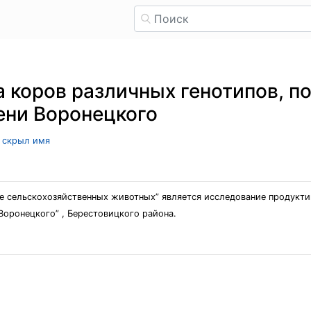
 коров различных генотипов, п
ени Воронецкого
ь скрыл имя
е сельскохозяйственных животных” является исследование продуктив
Воронецкого” , Берестовицкого района.