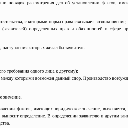
нно порядок рассмотрения дел об установлении фактов, име
оятельства, с которыми норма права связывает возникновение
(заявителей) определенных прав и обязанностей в сфере п
я, наступления которых желал бы заявитель.
ого требования одного лица к другому);
), между которыми возможен данный спор. Производство возбуж
 значение.
овлении фактов, имеющих юридическое значение, выясняется, 
ем выносит определение. В определении заявителю и другим за
ства.