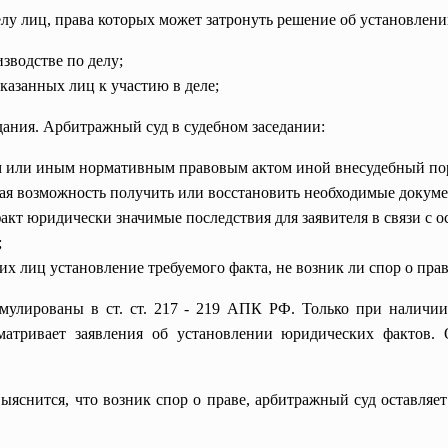
елу лиц, права которых может затронуть решение об установлен
зводстве по делу;
казанных лиц к участию в деле;
едания. Арбитражный суд в судебном заседании:
ом или иным нормативным правовым актом иной внесудебный пор
угая возможность получить или восстановить необходимые докум
факт юридически значимые последствия для заявителя в связи с
;
гих лиц установление требуемого факта, не возник ли спор о прав
мулированы в ст. ст. 217 - 219 АПК РФ. Только при наличии
матривает заявления об установлении юридических фактов. 
выяснится, что возник спор о праве, арбитражный суд оставляет