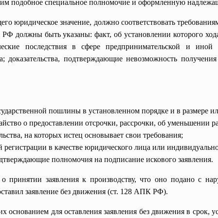
щим подобное специальное полномочие и оформленную надлежащ
о юридическое значение, должно соответствовать требованиям, из
РФ должны быть указаны: факт, об установлении которого ходат
ские последствия в сфере предпринимательской и иной э
а; доказательства, подтверждающие невозможность получения
ударственной пошлины в установленном порядке и в размере ил
айство о предоставлении отсрочки, рассрочки, об уменьшении р
ьства, на которых истец основывает свои требования;
ой регистрации в качестве юридического лица или индивидуальн
дтверждающие полномочия на подписание искового заявления.
 о принятии заявления к производству, что оно подано с на
тавил заявление без движения (ст. 128 АПК РФ).
х основанием для оставления заявления без движения в срок, 