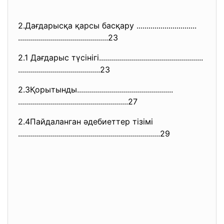
2.Дағдарысқа қарсы басқару ..............................
..............................
...............23
2.1 Дағдарыс түсінігі......................
..............................
..............................
...........23
2.3Қорытынды..................
..............................
..............................
.........................27
2.4Пайдаланган әдебиеттер тізімі
..............................
..............................
...........29