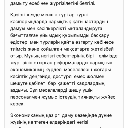
дамыту есебінен жүргізілетіні белгілі.
Қазіргі кезде меншік түрі әр түрлі
кәсіпорындарда нарықтық қатынастардың
дамуы мен кәсіпкерлікті ынталандыруға
бағытталған ұйымдық құрылымды басқару
әдістері мен түрлерін қайта өзгерту көбінесе
тиімсіз және қойылған мақсатарға жеткізбей
отыр. Мұның негізгі себептерінің бірі – елімізде
жүргізіліп отырған реформаларды нарықтық
экономиканың күрделі мәселелерін жоғары
кәсіптік деңгейде, дәстүрлі емес жолмен
шешуге қабілеті бар қажетті кадрлардың
аздығы. Бұл мәселелерді шешу үшін
персоналмен жұмыс істеудің тиянақты жүйесі
керек.
Экономиканың қазіргі даму кезеңінде дүние
жүзінің көптеген елдеріндегі негізі