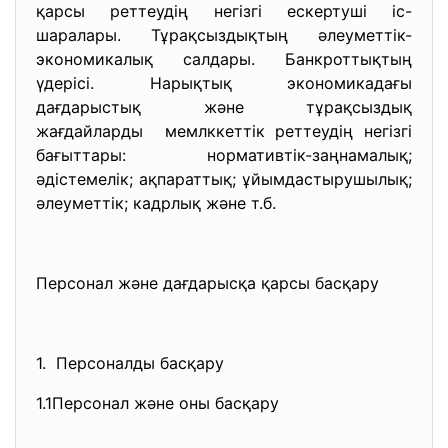
қарсы реттеудің негізгі ескертуші іс-
шаралары. Тұрақсыздықтың әлеуметтік-
экономикалық салдары. Банкроттықтың
үдерісі. Нарықтық экономикадағы
дағдарыстық және тұрақсыздық
жағдайларды мемлккеттік реттеудің негізгі
бағыттары: нормативтік-заңнамалық;
әдістемелік; ақпараттық; ұйымдастырушылық;
әлеуметтік; кадрлық және т.б.
Персонал және дағдарысқа қарсы басқару
1. Персоналды басқару
1.1Персонал және оны басқару