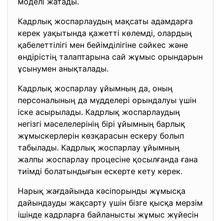
моделі жатады.
Кадрлық жоспарлаудың мақсаты адамдарға
керек уақытында қажетті көлемді, олардың
қабелеттілігі мен бейімділігіне сәйкес және
өндірістің талаптарына сай жұмыс орындарын
ұсынумен анықталады.
Кадрлық жоспарлау ұйымның да, оның
персоналының да мүдделері орындалуы үшін
іске асырылады. Кадрлық жоспарлаудың
негізгі мәселелерінің бірі ұйымның барлық
жұмыскерлерін көзқарасын ескеру болып
табылады. Кадрлық жоспарлау ұйымның
жалпы жоспарлау процесіне қосылғанда ғана
тиімді болатындығын ескерте кету керек.
Нарық жағдайында кәсіпорынды жұмысқа
дайындауды жақсарту үшін бізге қысқа мерзім
ішінде кадрларға байланысты жұмыс жүйесін