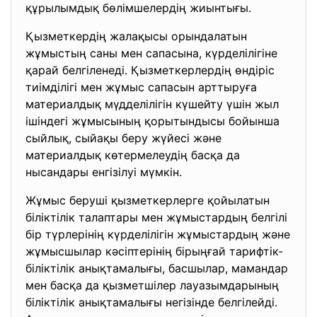
құрылымдық бөлімшелердің жиынтығы.
Қызметкердiң жалақысы орындалатын
жұмыстың саны мен сапасына, күрделiлiгiне
қарай белгiленедi. Қызметкерлердiң өндiрiс
тиiмдiлiгi мен жұмыс сапасын арттыруға
материалдық мүдделiлiгiн күшейту үшiн жыл
iшiндегi жұмысының қорытындысы бойынша
сыйлық, сыйақы беру жүйесi және
материалдық көтермелеудiң басқа да
нысандары енгiзiлуi мүмкiн.
Жұмыс беруші қызметкерлерге қойылатын
біліктiлiк талаптары мен жұмыстардың белгiлi
бiр түрлерiнiң күрделілігін жұмыстардың және
жұмысшылар кәсіптерінің бірыңғай тарифтік-
біліктілік анықтамалығы, басшылар, мамандар
мен басқа да қызметшiлер лауазымдарының
бiлiктілік анықтамалығы негізінде белгілейдi.