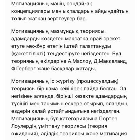
Мотивацияның мәнін, сондай-ақ
концепциялары мен ықпалдарын айқындайтын
толып жатқан зерттеулер бар.
Мотивацияның мазмұндық теориясы,
адамдарды көздеген мақсатқа орай әрекет
етуге мәжбүр ететін іштей талаптануды
(қажеттілікті) теңдестіруге негізделген. Бұл
теорияның өкілдеріне А.Маслоу, Д.Маккеланд,
Ф.Герберг және басқалар жатады.
Мотивацияның іс жүргізу (процессуалдық)
теориясы біршама кейінірек пайда болған. Ол
негізінен алғанда, бірінші кезекте адамдардың
түсінігі мен танымын ескере отырып, олардың
өздерін қалай ұстайтындығына негізделген.
Мотивацияның бұл категориясына Портер
Лоулердің үміттену теориясы (теория
ожидания), әділдік теориясы және мотивация