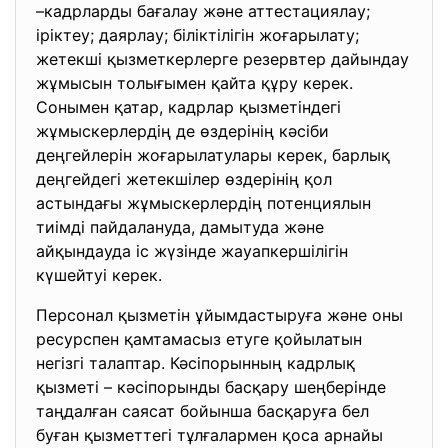
–кадрларды бағалау және аттестациялау;
іріктеу; даярлау; біліктілігін жоғарылату;
жетекші қызметкерлерге резервтер дайындау
жұмысын толығымен қайта құру керек.
Сонымен қатар, кадрлар қызметіндегі
жұмыскерлердің де өздерінің кәсіби
деңгейлерін жоғарылатулары керек, барлық
деңгейдегі жетекшілер өздерінің қол
астындағы жұмыскерлердің потенциялын
тиімді пайдалануда, дамытуда және
айқындауда іс жүзінде жауапкершілігін
күшейтуі керек.
Персонал қызметін ұйымдастыруға және оны
ресурспен қамтамасыз етуге қойылатын
негізгі талаптар. Кәсіпорынның кадрлық
қызметі – кәсіпорынды басқару шеңберінде
таңдалған саясат бойынша басқаруға бел
буған қызметтегі тұлғалармен қоса арнайы