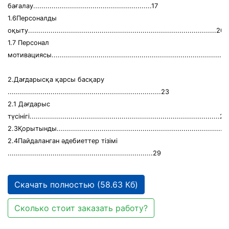
бағалау..........................................................17
1.6Персоналды
оқыту............................................................................................20
1.7 Персонал
мотивациясы...................................................................................21
2.Дағдарысқа қарсы басқару
...........................................................................23
2.1 Дағдарыс
түсінігі.............................................................................................23
2.3Қорытынды....................................................................................
2.4Пайдаланган әдебиеттер тізімі
.......................................................................29
Скачать полностью (58.63 Кб)
Сколько стоит заказать работу?