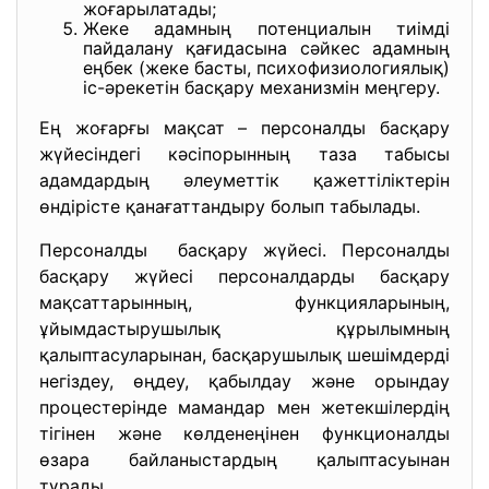
жоғарылатады;
Жеке адамның потенциалын тиімді
пайдалану қағидасына сәйкес адамның
еңбек (жеке басты, психофизиологиялық)
іс-әрекетін басқару механизмін меңгеру.
Ең жоғарғы мақсат – персоналды басқару
жүйесіндегі кәсіпорынның таза табысы
адамдардың әлеуметтік қажеттіліктерін
өндірісте қанағаттандыру болып табылады.
Персоналды басқару жүйесі. Персоналды
басқару жүйесі персоналдарды басқару
мақсаттарынның, функцияларының,
ұйымдастырушылық құрылымның
қалыптасуларынан, басқарушылық шешімдерді
негіздеу, өңдеу, қабылдау және орындау
процестерінде мамандар мен жетекшілердің
тігінен және көлденеңінен функционалды
өзара байланыстардың қалыптасуынан
тұрады.