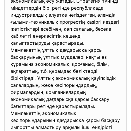
экономикалық өсу жатады. Стратегия түйінді
міндеттердің бірі ретінде республикада
индустриалдық әлуетке негізделген, әлемдік
ғылыми-техникалық прогрестің қазіргі кездегі
жетістіктері есебімен, көп салалық, бәсеке
қабілетті өнеркәсіптік кешенді
қалыптастыруды қарастырады.
Мемлекеттің ұлттық дағдарысқа қарсы
басқаруының ұлттық мүдделері нақты өз
құрамына экономикалық, қорғаныс, білім,
ақпараттық, т.б. құрамдас бөліктерді
біріктіреді. Ұлттық экономикалық қауіпсіздік
салалардың, жеке кәсіпорындардың,
фирмалардың, компаниялардың
экономикалық дағдарысқа қарсы басқару
бағыттары ретінде қарастырылады.
Мемлекеттің экономикалық
кәсіпорындарының дағдарысқа қарсы басқару
импортты алмастыру арқылы ішкі өндірісті