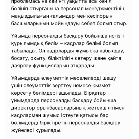
проблемасына кейінгі уақытта аса көңіл
бөлініп отырғанына персонал менеджментінің
маңыздылығын ғалымдар мен кәсіпорын
басшыларының мойындауы себеп болып отыр.
Ұйымда персоналды басқару бойынша негізгі
құрылымдық бөлім – кадрлар бөлімі болып
табылады. Ол кадрларды жұмысқа қабылдау,
босату, оқыту, біліктілігін көтеру және қайта
даярлау функцияларын атқарады.
Ұйымдарда әлеуметтік мәселелерді шешу
үшін әлеуметтік зерттеу немесе қызмет
көрсету бөлімдері ашылады. Бірқатар
ұйымдарда персоналды басқару бойынша
директор орынбасарларының жетекшілігімен
кадрлармен жұмыс істеуге қатысы бар
бөлімдерді біріктіретін персоналды басқару
жүйелері құрылады.