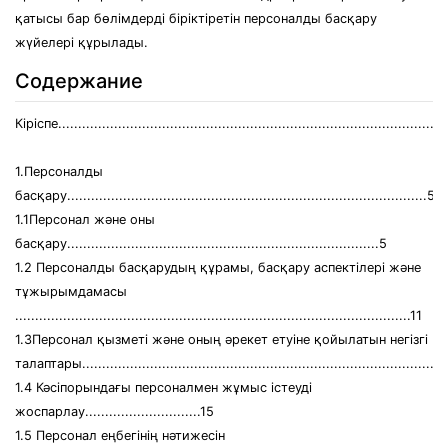
қатысы бар бөлімдерді біріктіретін персоналды басқару
жүйелері құрылады.
Содержание
Кіріспе.................................................................................................
1.Персоналды
басқару..........................................................................................5
1.1Персонал және оны
басқару..............................................................................5
1.2 Персоналды басқарудың құрамы, басқару аспектілері және
тұжырымдамасы
...................................................................................................11
1.3Персонал қызметі және оның әрекет етуіне қойылатын негізгі
талаптары...........................................................................................
1.4 Кәсіпорындағы персоналмен жұмыс істеуді
жоспарлау.............................15
1.5 Персонал еңбегінің нәтижесін