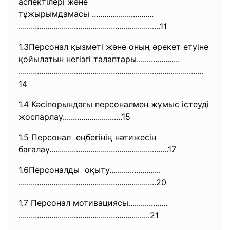
аспектілері және
тұжырымдамасы ..............................
..............................
..............................
.........11
1.3Персонал қызметі және оның әрекет етуіне
қойылатын негізгі талаптары.....................
..............................
..............................
..............................
14
1.4 Кәсіпорындағы персоналмен жұмыс істеуді
жоспарлау.....................
........15
1.5 Персонал еңбегінің нәтижесін
бағалау.......................
..............................
.....17
1.6Персоналды оқыту.........................
..............................
..............................
.......20
1.7 Персонал мотивациясы...................
..............................
..............................
....21