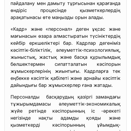
пайдалану мен дамыту тұрғысынан қарағанда
өндіріс процесінде қызметкерлердің
арақатынасы өте маңызды орын алады.
«Кадр» және «персонал» деген ұқсас және
мағынасын өзара алмастыратын түсініктердің
кейбір еркшеліктері бар. Кадрлар дегеніміз
кәсіптік-біліктілік, әлеуметтік-психологиялық,
жыныстық, жастық және басқа құрылымдық
бөлшектермен сипатталатын кәсіпорын
жұмыскерлерінің жиынтығы. Кадрларға тек
еңбекке кәсіптік қабілеті және арнайы кәсіптік
дайындығы бар жұмыскерлер ғана жатады.
Персоналды басқарудың қазіргі замандағы
тұжырымдамасы әлеуметтік-экономикалық
жүйе ретінде кәсіпорынның іс -әрекеті
негізінде нақты адамды қояды және
қызметкерді кәсіпорынның ұйымдық-