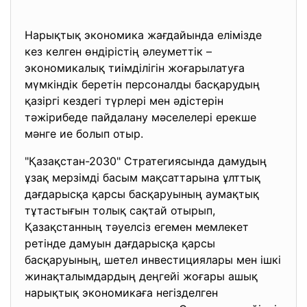
Нарықтық экономика жағдайында елімізде
кез келген өндірістің әлеуметтік –
экономикалық тиімділігін жоғарылатуға
мүмкіндік беретін персоналды басқарудың
қазіргі кездегі түрлері мен әдістерін
тәжірибеде пайдалану мәселелері ерекше
мәнге ие болып отыр.
"Қазақстан-2030" Стратегиясында дамудың
ұзақ мерзімді басым мақсаттарына ұлттық
дағдарысқа қарсы басқаруының аумақтық
тұтастығын толық сақтай отырып,
Қазақстанның тәуелсіз егемен мемлекет
ретінде дамуын дағдарысқа қарсы
басқаруының, шетел инвестициялары мен ішкі
жинақталымдардың деңгейі жоғары ашық
нарықтық экономикаға негізделген