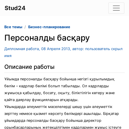
Stud24
Все темы
Бизнес-планирование
Персоналды басқару
Дипломная работа, 08 Апреля 2013, автор: пользователь скрыл
имя
Описание работы
Ұйымда персоналды басқару бойынша негізгі құрылымдық
бөлім – кадрлар бөлімі болып табылады. Ол кадрларды
жұмысқа қабылдау, босату, оқыту, біліктілігін көтеру және
қайта даярлау функцияларын атқарады.
Ұйымдарда әлеуметтік мәселелерді шешу үшін әлеуметтік
зерттеу немесе қызмет көрсету бөлімдері ашылады. Бірқатар
ұйымдарда персоналды басқару бойынша директор
орынбасарларының жетекшілігімен кадрлармен жұмыс істеуге