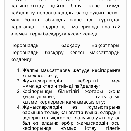
қалыптастыру, қайта бөлу және тиімді
пайдалану персоналдарды басқарудың негізгі
мәні болып табылады және осы тұрғыдан
қарағанда өндірістің материалдық-заттай
элементтерін басқаруға ұқсас келеді.
Персоналды басқару мақсаттары.
Персоналды басқару келесі мақсаттарды
көздейді:
Жалпы мақсаттарға жетуде кәсіпорынға
көмек көрсету;
Жұмыскерлердің шеберлігі мен
мүмкіндіктерін тиімді пайдалану;
Кәсіпорынды біліктілігі жоғары және
қызығушылық танытатын
қызметкерлермен қамтамасыз ету;
Жұмыскерлердің өз жұмыстарына
барынша толық қанағаттануына, олардың
өздерін толық көрсете алуына ұмтылу, ал
бұл өз алдына әрбір жұмыскердің осы
кәсіпорында жұмыс істеу тілегін