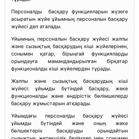
Персоналды басқару функцияларын жүзеге
асыратын жүйе ұйымның персоналын басқару
жүйесі деп аталады.
Ұйымның персоналын басқару жүйесі жалпы
және сызықтық басқарудың кіші жүйелерінен,
сонымен қатар, бірыңғай функцияларды
орындауға мамандандырылған бірқатар
функционалды кіші жүйелерден тұрады.
Жалпы және сызықтық басқарудың кіші
жүйесі: ұйымды бүтіндей басқару, жеке
функционалды және өндірістік бөлімшелерді
басқару жұмыстарын атқарады.
Ұйымдағы персоналды басқару жүйесі
ұйымды бүтіндей және оның жеке
бөлшектерін басқаруды орындайтын
сызықтық жетекшілік бөлімдер мен сонымен