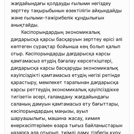
жағдайындағы қолдауды ғылыми негіздеу
зерттеу тақырыбынын өзектілігін айқындайды
және ғылыми-тәжірибелік құндылығын
анықтайды.
Кәсіпорындардың экономикалық
дағдарысқа қарсы басқаруын зерттеу өрісі әлі
көптеген сүрақтар бойынша кең болып қалып
отыр. Кәсіпорындарды дағдарысқа карсы
қамтамасыз етудің бағалау көрсеткіштері,
дағдарысқа карсы басқаруды экономикалық
кауіпсіздікті қамтамасыз етудің негізі ретінде
қарастыру, мемлекет тарапынан дағдарысқа
карсы реттеудің экономикалық қауіпсіздікке
тигізетін әсері, ғаламдану жағдайындағы
саланың дамуын қамтамасыз ету бағыттары,
кәсіпорындардың маңызы, ауыл
шаруашылығы, машина жасау, химия
өнеркәсіптерімен өзара тығыз байланыстарын
назарға ала отырып, тиімді даму тізбегін құру