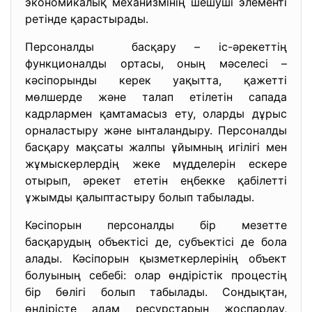
экономикалық механизмінің шешуші элементі
ретінде қарастырады.
Персоналды басқару – іс-әрекеттің
функционалды ортасы, оның мәселесі –
кәсіпорынды керек уақытта, қажетті
мөлшерде және талап етілетін сапада
кадрлармен қамтамасыз ету, оларды дұрыс
орналастыру және ынталандыру. Персоналды
басқару мақсаты жалпы ұйымның игілігі мен
жұмыскерлердің жеке мүдделерін ескере
отырып, әрекет ететін еңбекке қабілетті
ұжымды қалыптастыру болып табылады.
Кәсіпорын персоналды бір мезетте
басқарудың объектісі де, субъектісі де бола
алады. Кәсіпорын қызметкерлерінің объект
болуының себебі: олар өндірістік процестің
бір бөлігі болып табылады. Сондықтан,
өндірісте адам ресурстарын жоспарлау,