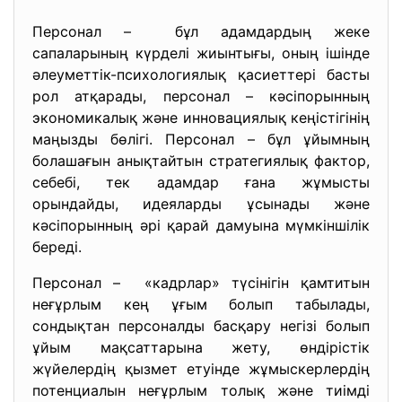
Персонал – бұл адамдардың жеке
сапаларының күрделі жиынтығы, оның ішінде
әлеуметтік-психологиялық қасиеттері басты
рол атқарады, персонал – кәсіпорынның
экономикалық және инновациялық кеңістігінің
маңызды бөлігі. Персонал – бұл ұйымның
болашағын анықтайтын стратегиялық фактор,
себебі, тек адамдар ғана жұмысты
орындайды, идеяларды ұсынады және
кәсіпорынның әрі қарай дамуына мүмкіншілік
береді.
Персонал – «кадрлар» түсінігін қамтитын
неғұрлым кең ұғым болып табылады,
сондықтан персоналды басқару негізі болып
ұйым мақсаттарына жету, өндірістік
жүйелердің қызмет етуінде жұмыскерлердің
потенциалын неғұрлым толық және тиімді