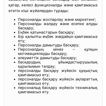
қатар, келесі функционалды және қамтамасыз
ететін кіші жүйелерден тұрады:
Персоналды жоспарлау және маркетинг;
Персоналды жалдау және есепке алуды
басқару;
Еңбек қатынастарын басқару;
Бір қалыпты еңбек жағдайын қамтамасыз
ету;
Персоналды дамытуды басқару;
Персоналдың мінез – құлқын
мотивациялауды басқару;
әлеуметтік дамытуды басқару;
басқарудың ұйымдастырушылық
құрылымын талдау;
персоналды басқару жүйесін құқықтық
қамтамасыз ету;
персоналды басқару жүйесін ақпараттық
қамтамасыз ету;
персоналыд басқару жүйесін техникалық
қамтамасыз ету.