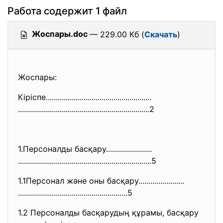
Работа содержит 1 файл
Жоспары.doc
— 229.00 Кб (
Скачать
)
Жоспары:
Кіріспе.......................
..............................
..............................
..............................
......2
1.Персоналды басқару.......................
..............................
..............................
.......5
1.1Персонал және оны басқару.......................
..............................
.........................5
1.2 Персоналды басқарудың құрамы, басқару