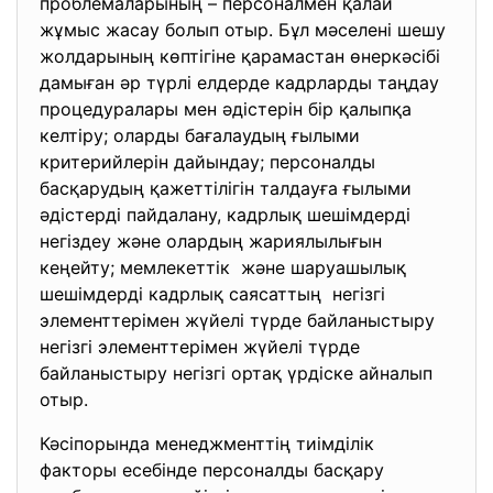
проблемаларының – персоналмен қалай
жұмыс жасау болып отыр. Бұл мәселені шешу
жолдарының көптігіне қарамастан өнеркәсібі
дамыған әр түрлі елдерде кадрларды таңдау
процедуралары мен әдістерін бір қалыпқа
келтіру; оларды бағалаудың ғылыми
критерийлерін дайындау; персоналды
басқарудың қажеттілігін талдауға ғылыми
әдістерді пайдалану, кадрлық шешімдерді
негіздеу және олардың жариялылығын
кеңейту; мемлекеттік және шаруашылық
шешімдерді кадрлық саясаттың негізгі
элементтерімен жүйелі түрде байланыстыру
негізгі элементтерімен жүйелі түрде
байланыстыру негізгі ортақ үрдіске айналып
отыр.
Кәсіпорында менеджменттің тиімділік
факторы есебінде персоналды басқару