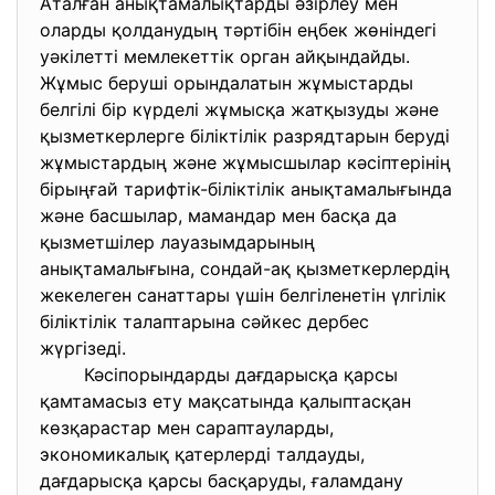
Аталған анықтамалықтарды әзірлеу мен
оларды қолданудың тәртібін еңбек жөнiндегi
уәкiлеттi мемлекеттiк орган айқындайды.
Жұмыс берушi орындалатын жұмыстарды
белгілi бiр күрделi жұмысқа жатқызуды және
қызметкерлерге біліктілік разрядтарын беруді
жұмыстардың және жұмысшылар кәсіптерінің
бірыңғай тарифтік-біліктілік анықтамалығында
және басшылар, мамандар мен басқа да
қызметшілер лауазымдарының
анықтамалығына, сондай-ақ қызметкерлердiң
жекелеген санаттары үшін белгiленетін үлгілік
бiлiктiлiк талаптарына сәйкес дербес
жүргізедi.
Кәсіпорындарды дағдарысқа қарсы
қамтамасыз ету мақсатында қалыптасқан
көзқарастар мен сараптауларды,
экономикалық қатерлерді талдауды,
дағдарысқа қарсы басқаруды, ғаламдану