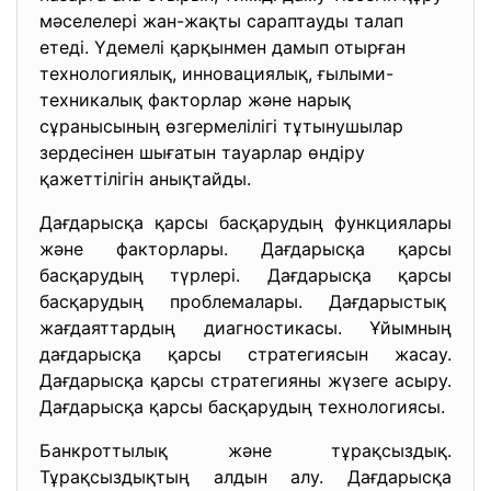
мәселелері жан-жақты сараптауды талап
етеді. Үдемелі қарқынмен дамып отырған
технологиялық, инновациялық, ғылыми-
техникалық факторлар және нарық
сұранысының өзгермелілігі тұтынушылар
зердесінен шығатын тауарлар өндіру
қажеттілігін анықтайды.
Дағдарысқа қарсы басқарудың функциялары
және факторлары. Дағдарысқа қарсы
басқарудың түрлері. Дағдарысқа қарсы
басқарудың проблемалары. Дағдарыстық
жағдаяттардың диагностикасы. Ұйымның
дағдарысқа қарсы стратегиясын жасау.
Дағдарысқа қарсы стратегияны жүзеге асыру.
Дағдарысқа қарсы басқарудың технологиясы.
Банкроттылық және тұрақсыздық.
Тұрақсыздықтың алдын алу. Дағдарысқа