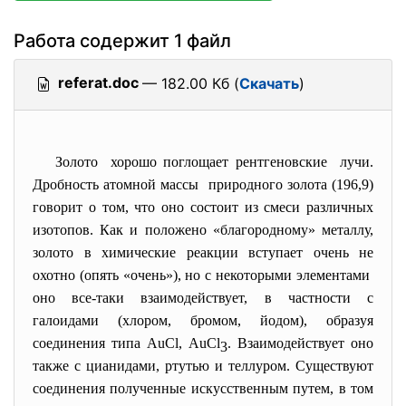
Работа содержит 1 файл
referat.doc
— 182.00 Кб (
Скачать
)
Золото хорошо поглощает рентгеновские лучи.
Дробность атомной массы природного золота (196,9)
говорит о том, что оно состоит из смеси различных
изотопов. Как и положено «благородному» металлу,
золото в химические реакции вступает очень не
охотно (опять «очень»), но с некоторыми элементами
оно все-таки взаимодействует, в частности с
галоидами (хлором, бромом, йодом), образуя
соединения типа AuCl, AuCl
. Взаимодействует оно
3
также с цианидами, ртутью и теллуром. Существуют
соединения полученные искусственным путем, в том