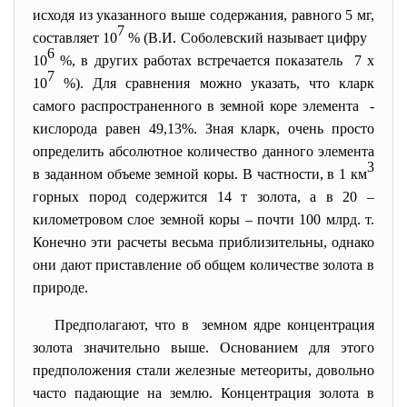
исходя из указанного выше содержания, равного 5 мг,
7
составляет 10
% (В.И. Соболевский называет цифру
6
10
%, в других работах встречается показатель 7 х
7
10
%). Для сравнения можно указать, что кларк
самого распространенного в земной коре элемента -
кислорода равен 49,13%. Зная кларк, очень просто
определить абсолютное количество данного элемента
3
в заданном объеме земной коры. В частности, в 1 км
горных пород содержится 14 т золота, а в 20 –
километровом слое земной коры – почти 100 млрд. т.
Конечно эти расчеты весьма приблизительны, однако
они дают приставление об общем количестве золота в
природе.
Предполагают, что в земном ядре концентрация
золота значительно выше. Основанием для этого
предположения стали железные метеориты, довольно
часто падающие на землю. Концентрация золота в