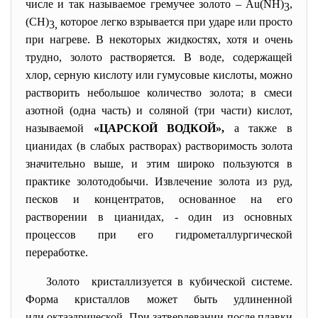
числе и так называемое гремучее золото – Au(NH)
,
3
(CH)
которое легко взрывается при ударе или просто
3,
при нагреве. В некоторых жидкостях, хотя и очень
трудно, золото растворяется. В воде, содержащей
хлор, серную кислоту или гумусовые кислоты, можно
растворить небольшое количество золота; в смеси
азотной (одна часть) и соляной (три части) кислот,
называемой
«ЦАРСКОЙ ВОДКОЙ»,
а также в
цианидах (в слабых растворах) растворимость золота
значительно выше, и этим широко пользуются в
практике золотодобычи. Извлечение золота из руд,
песков и концентратов, основанное на его
растворении в цианидах, - один из основных
процессов при его гидрометаллургической
переработке.
Золото кристаллизуется в кубической системе.
Форма кристаллов может быть удлиненной
или октаэдрической. При затвердевании после плавки