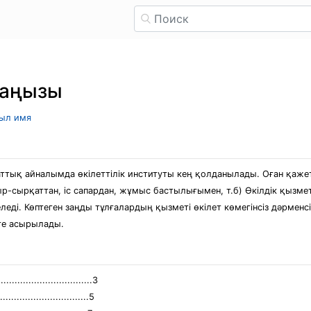
маңызы
рыл имя
аттық айналымда өкілеттілік институты кең қолданылады. Оған қажет
-сырқаттан, іс сапардан, жұмыс бастылығымен, т.б) Өкілдік қызметт
ді. Көптеген заңды тұлғалардың қызметі өкілет көмегінсіз дәрменсіз 
еге асырылады.
.................................3
...........................5