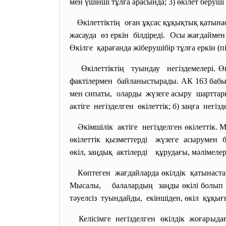
мен үшінші тұлға арасында; 3) өкілет беруш
Өкілеттіктің оған ұқсас құқықтық қатын
жасауда өз еркін білдіреді. Осы жағдайм
Өкілге қарағанда жіберушібір тұлға еркін (пік
Өкілеттіктің туындау негіздемелері.
Ө
фактілермен байланыстырады. АК 163 бабын
мен сипаты, оларды жүзеге асыру шарттары
актіге негізделген өкілеттік; б) заңға негізд
Әкімшілік актіге негізделген өкілеттік
өкілеттік қызметтерді жүзеге асырумен
өкіл, заңдық актілерді құрудағы, мәлімелер
Көптеген жағдайларда өкілдік қатынаст
Мысалы, балалардың заңды өкілі болып ола
тәуелсіз туындайды, екіншіден, өкіл құқы
Келісімге негізделген өкілдік жоғарыд