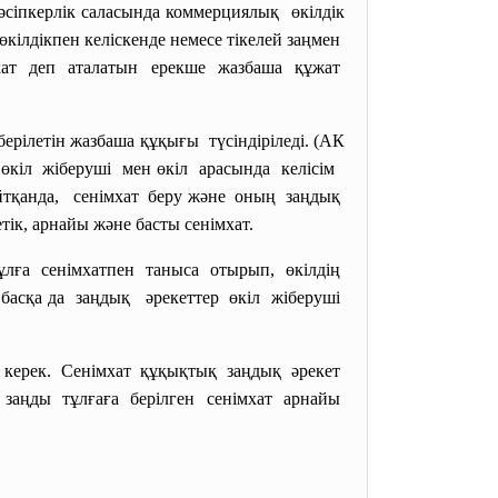
сіпкерлік саласында коммерциялық өкілдік
өкілдікпен келіскенде немесе тікелей заңмен
імхат деп аталатын ерекше жазбаша құжат
ерілетін жазбаша құқығы түсіндіріледі. (АК
к өкіл жіберуші мен өкіл арасында келісім
айтқанда, сенімхат беру және оның заңдық
тік, арнайы және басты сенімхат.
ұлға сенімхатпен таныса отырып, өкілдің
 басқа да заңдық әрекеттер өкіл жіберуші
уі керек. Сенімхат құқықтық заңдық әрекет
с; заңды тұлғаға берілген сенімхат арнайы