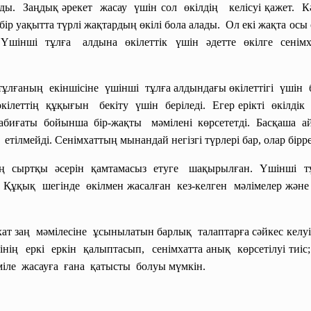
. Заңдық әрекет жасау үшін сол өкілдің келісуі қажет. Кә
 уақытта түрлі жақтардың өкілі бола алады. Ол екі жақта осы 
. Үшінші тұлға алдына өкілеттік үшін әдетте өкілге сен
тұлғаның екіншісіне үшінші тұлға алдындағы өкілеттігі үшін б
і өкілеттің құқығын бекіту үшін беріледі. Егер ерікті өкілді
 табиғаты бойынша бір-жақты мәмілені көрсететді. Басқаша 
тілмейді. Сенімхаттың мынандай негізгі түрлері бар, олар бірре
ктің сыртқы әсерін қамтамасыз етуге шақырылған. Үшінші т
Құқық шегінде өкілмен жасалған кез-келген мәлімелер және
хат заң мәмілесіне ұсынылатын барлық талаптарға сәйкес кел
шінің еркі еркін қалыптасып, сенімхатта анық көрсетілуі тиі
міле жасауға ғана қатысты болуы мүмкін.