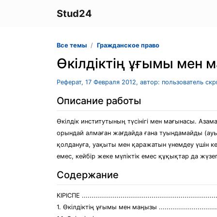
Stud24
Все темы
Гражданское право
Өкілдіктің ұғымы мен 
Реферат, 17 Февраля 2012, автор: пользователь ск
Описание работы
Өкілдік институтының түсінігі мен мағынасы. Азам
орындай алмаған жағдайда ғана туындамайды (ауыр
қолдануға, уақыты мен қаражатын үнемдеу үшін келе
емес, кейбір жеке мүліктік емес құқықтар да жүз
Содержание
КІРІСПЕ ......................................................................
1. Өкілдіктің ұғымы мен маңызы ...................................