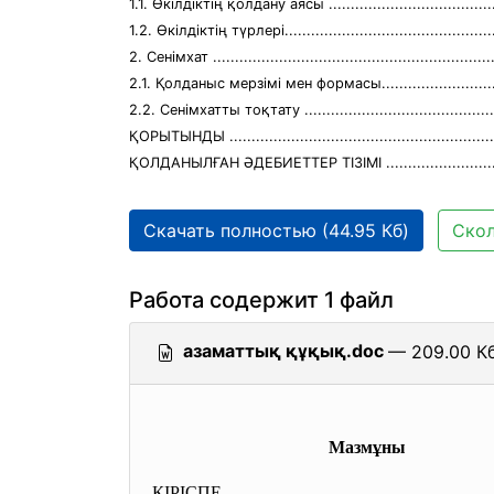
1.1. Өкілдіктің қолдану аясы .........................................
1.2. Өкілдіктің түрлері..................................................
2. Сенімхат .................................................................
2.1. Қолданыс мерзімі мен формасы...............................
2.2. Сенімхатты тоқтату ..............................................
ҚОРЫТЫНДЫ ..............................................................
ҚОЛДАНЫЛҒАН ӘДЕБИЕТТЕР ТІЗІМІ .........................
Скачать полностью (44.95 Кб)
Скол
Работа содержит 1 файл
азаматтық құқық.doc
— 209.00 Кб
Мазмұны
КІРІСПЕ ..............................
..............................