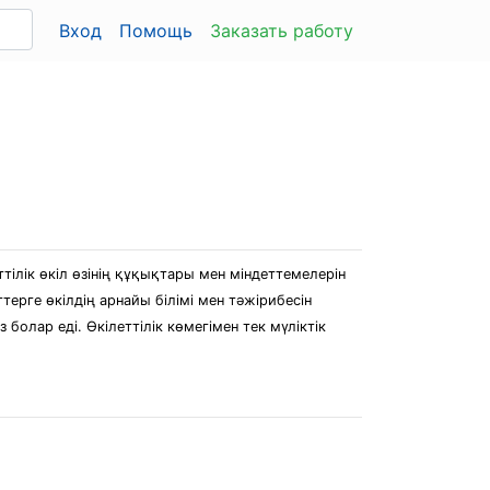
Вход
Помощь
Заказать работу
тілік өкіл өзінің құқықтары мен міндеттемелерін
ерге өкілдің арнайы білімі мен тәжірибесін
болар еді. Өкілеттілік көмегімен тек мүліктік