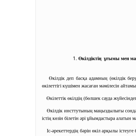
Өкілдіктің ұғымы мен м
Өкілдік деп басқа адамның (өкілдік беру
өкілеттігі күшімен жасаған мәмілесін айтамы
Өкілеттік өкілдің (бөлшек сауда жүйесінде
Өкілдік инсттутының маңыздылығы сонда, 
істің көзін білетін әрі ұйымдастыра алатын 
Іс-әрекеттердің бәрін өкіл арқылы істеуг