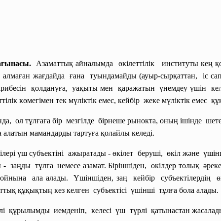
мағынасы.
Азаматтық айналымда өкілеттілік институты кең қ
алмаған жағдайда ғана туындамайды (ауыр-сырқаттан, іс сап
әжірибесін қолдануға, уақыты мен қаражатын үнемдеу үшін ке
еттілік көмегімен тек мүліктік емес, кейбір жеке мүліктік емес
нда, ол тұлғаға бір мезгілде бірнеше рынокта, оның ішінде шет
ра алатын мамандарды тартуға қолайлы келеді.
ілері үш субъектіні ажыратады - өкілет беруші, өкіл және үші
- заңды тұлға немесе азамат. Біріншіден, өкілдер толық әреке
мойнына ала алады. Үшіншіден, заң кейбір субъектілердің 
тық құқықтың кез келген субъектісі үшінші тұлға бола алады.
і құрылымды иемденіп, келесі үш түрлі қатынастан жасалады:1