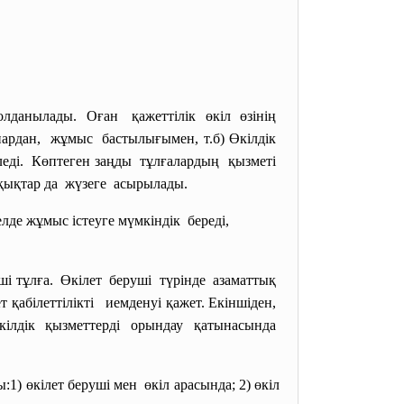
олданылады. Оған қажеттілік өкіл өзінің
ардан, жұмыс бастылығымен, т.б) Өкілдік
леді. Көптеген заңды тұлғалардың қызметі
 құқықтар да жүзеге асырылады.
елде жұмыс істеуге
мүмкіндік береді,
нші тұлға. Өкілет беруші түрінде азаматтық
т қабілеттілікті иемденуі қажет. Екіншіден,
өкілдік қызметтерді орындау қатынасында
) өкілет беруші мен өкіл арасында; 2) өкіл