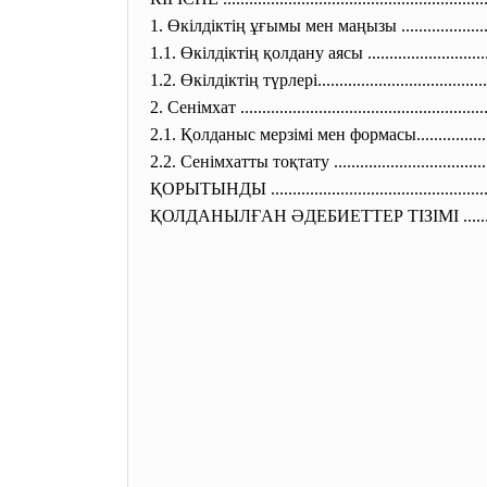
1. Өкілдіктің ұғымы мен маңызы ......................
1.1. Өкілдіктің қолдану аясы ............................
1.2. Өкілдіктің түрлері.......................
................
2. Сенімхат ..............................
..........................
2.1. Қолданыс мерзімі мен формасы..................
2.2. Сенімхатты тоқтату ..............................
.....
ҚОРЫТЫНДЫ ..............................
...................
ҚОЛДАНЫЛҒАН ӘДЕБИЕТТЕР ТІЗІМІ ...............