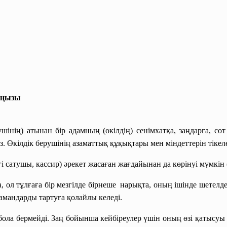
аңызы
шінің) атынан бір адамның (өкілдің) сенімхатқа, заңдарға, со
з. Өкілдік берушінің азаматтық құқықтары мен міндеттерін тікел
гі сатушы, кассир) әрекет жасаған жағдайынан да көрінуі мүмкін 
ол тұлғаға бір мезгілде бірнеше нарықта, оның ішінде шетелде 
мамандарды тартуға қолайлы келеді.
е бола бермейді. Заң бойынша кейбіреулер үшін оның өзі қатысуы