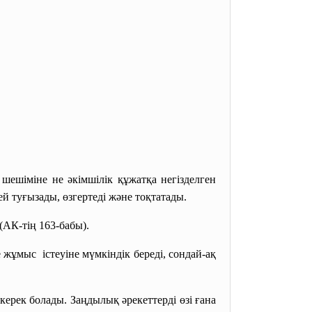
т шешіміне не әкімшілік құжатқа негізделген
ей туғызады, өзгертеді және тоқтатады.
(АК-тің 163-бабы).
жұмыс істеуіне мүмкіндік береді, сондай-ақ
 керек болады. Заңдылық әрекеттерді өзі ғана