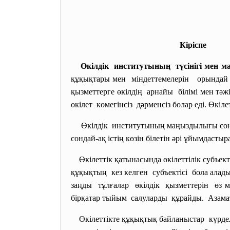
Кіріспе
Өкілдік институтының түсінігі мен 
құқықтары мен міндеттемелерін орындай 
қызметтерге өкілдің арнайы білімі мен т
өкілет көмегінсіз дәрменсіз болар еді. Өкіл
Өкілдік институтының маңыздылығы
со
сондай-ақ істің көзін білетін әрі ұйымдасты
Өкілеттік қатынасында өкілеттілік
субъект
құқықтың кез келген субъектісі бола алады 
заңды тұлғалар өкілдік қызметтерін өз 
бірқатар тыйым салуларды құрайды. Азамат
Өкілеттікте құқықтық байланыстар күрдел