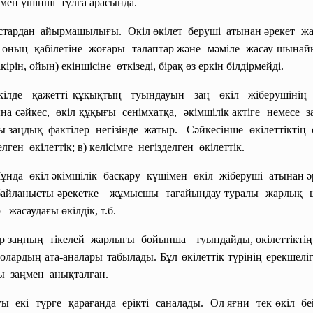
і мен үшінші тұлға арасында.
астардан айырмашылығы. Өкіл өкілет беруші атынан әрекет жаса
ен оның қабілетіне жоғары талаптар және мәміле жасау шынай
ірін, ойын) екіншісіне өткізеді, бірақ өз еркін білдірмейді.
кілде қажетті құқықтың туындауын заң өкіл жіберушінің 
а сәйкес, өкіл құқығы сенімхатқа, әкімшілік актіге немесе
 заңдық фактілер негізінде жатыр. Сәйкесінше өкілеттіктің өз
елген өкілеттік; в) келісімге негізделген өкілеттік.
. Мұнда өкіл әкімшілік басқару күшімен өкіл жіберуші атынан 
 байланысты әрекетке жұмысшы тағайындау туралы жарлық 
 жасаудағы өкілдік, т.б.
ар заңның тікелей жарлығы бойынша туындайды, өкілеттіктің 
рдың ата-аналары табылады. Бұл өкілеттік түрінің ерекшелігі
ғы заңмен анықталған.
ағы екі түрге қарағанда ерікті саналады. Ол яғни тек өкі