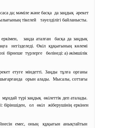
са да; мәміле және басқа да заңдық әрекет
ылығының тікелей тәуелділігі байланысты.
еркімен, заңда аталған басқа да заңдық
 заңға негізделеді. Өкіл құқығының көлемі
і бірнеше түрлерге бөлінеді: а) әкімшілік
әрекет етуге міндетті. Заңды тұлға органы
шығарғанда орын алады. Мысалы, соттағы
мұндай түрі заңдық өкілеттік деп аталады.
: біріншіден, ол өкіл жіберушінің еркінен
л бейнесін емес, оның құқығын анықтайтын