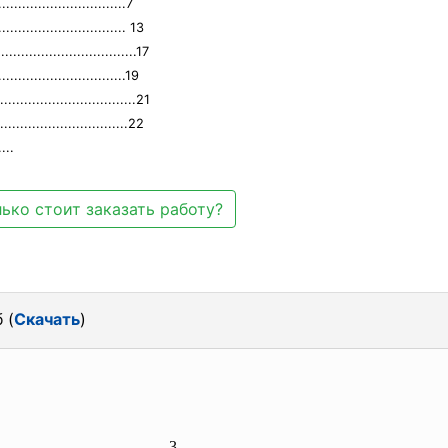
............................7
............................. 13
.................................17
..........................19
...............................21
..............................22
...
ько стоит заказать работу?
 (
Скачать
)
..............................
.............3