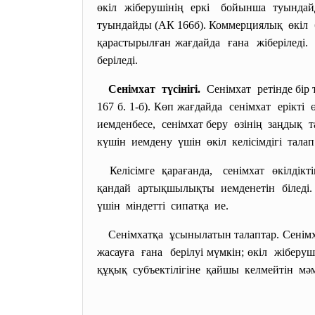
өкіл жіберушінің еркі бойынша туындайды
туындайды (АК 166б). Коммерциялық өкіл бір
қарастырылған жағдайда ғана жіберіледі
беріледі.
Сенімхат түсінігі.
Сенімхат ретінде бір 
167 б. 1-б). Көп жағдайда сенімхат ерікт
иемденбесе, сенімхат беру өзінің заңдық
күшін иемдену үшін өкіл келісімдігі талап е
Келісімге қарағанда, сенімхат өкілді
қандай артықшылықты иемденетін біледі. 
үшін міндетті сипатқа ие.
Сенімхатқа ұсынылатын талаптар. Сенім
жасауға ғана берілуі мүмкін; өкіл жіберу
құқық субъектілігіне қайшы келмейтін мә