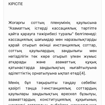
КІРІСПЕ
Жоғарғы соттың пленумінің қаулысына
"Азаматтық істерді кассациялық тәртіпте
қайта қарауға тәжірибесі туралы" белгіленеді:
кассациялық шағымдар мен наразылықтарды
қарай отырып екінші инстанциялық соттар,
соттың қаулылардың заңдылығы мен
негізділігін тек көре отырып үлкен жүмыс
атқарады және азаматтық құқық
қатынастарда заңдылықгың нығайтылуына
әділеттіктің орнатылуына ықпал етеді[4].
Менің бұл тақырыпты таңдау себебім:
қазіргі таңца I-инстанциялық соттардың
қаулылары заңдылықтың өрескел бұзылуы,
азаматтардың конституциялық құқығының