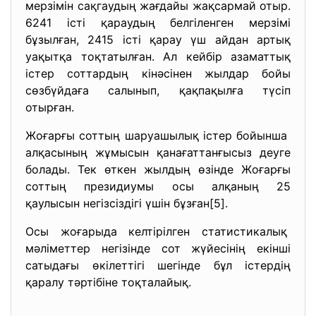
мерзімін сақгаудың жағдайы жақсармай отыр.
6241 істі қараудың белгіленген мерзімі
бұзылған, 2415 істі қарау үш айдан артық
уақытқа тоқтатылған. Ал кейбір азаматтық
істер соттардың кінәсінен жылдар бойы
сөзбүйдаға салынып, қақпақылға түсіп
отырған.
Жоғарғы соттың шаруашылық істер бойынша
алқасының жұмысын қанағаттанғысыз деуге
болады. Тек өткен жылдың өзінде Жоғарғы
соттың президиумы осы алқаның 25
қаулысын негізсіздігі үшін бұзған[5].
Осы жоғарыда келтірілген статистикалық
мәліметтер негізінде сот жүйесінің екінші
сатыдағы өкілеттігі шегінде бұл істердің
қаралу тәртібіне тоқталайық.