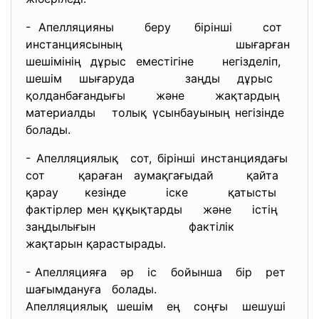
- Апелляцияны беру бірінші сот
инстанциясының шығарған
шешімінің дұрыс еместігіне негізделіп,
шешім шығаруда заңды дұрыс
қолданбағандығы және жақтардың
материалды толық үсынбауының негізінде
болады.
- Апелляциялық сот, бірінші инстанциядағы
сот қараған аумақгағыдай қайта
қарау кезінде іске қатысты
фактірлер мен құқықтарды және істің
заңдылығын фактілік
жақтарын қарастырады.
- Апелляцияға әр іс бойынша бір рет
шағымдануға болады.
Апелляциялық шешім ең соңғы шешуші