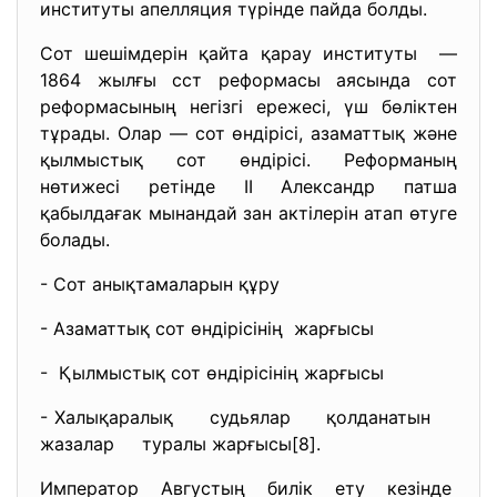
институты апелляция түрінде пайда болды.
Сот шешімдерін қайта қарау институты —
1864 жылғы сст реформасы аясында сот
реформасының негізгі ережесі, үш бөліктен
тұрады. Олар — сот өндірісі, азаматтық және
қылмыстық сот өндірісі. Реформаның
нөтижесі ретінде II Александр патша
қабылдағак мынандай зан актілерін атап өтуге
болады.
- Сот анықтамаларын құру
- Азаматтық сот өндірісінің жарғысы
- Қылмыстық сот өндірісінің жарғысы
- Халықаралық судьялар қолданатын
жазалар туралы жарғысы[8].
Император Августың билік ету кезінде