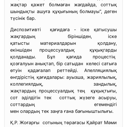
жақтар қажет болмаған жағдайда, соттық
шындықты ашуға құқығының болмауы", деген
түсінік бар.
Диспозитивті қағидаға - іске қатысушы
жақгардың біріншіден, іске
қатысты материалдарын қолдану,
екіншіден процессуалдық құқықгарды
қолданады. Бұл қағида процестің
қозғалуын анықтап, бір сатыдан келесі сатыға
өтуін қадағалап реттейді. Апелляциялық
өнгдірістің қағидалары: ауызша, жариялылық,
коллегиялдық, зандылық,
жақтардың процессуалдық тең құқықтығы,
сот эділдігін тек соттық жүзеге асыруы,
соттардың егемендігі
мен олардың тек заңға ғана бағыныштылығы.
Қ.Р. Жоғарғы сотының төрағасы Қайрат Мәми