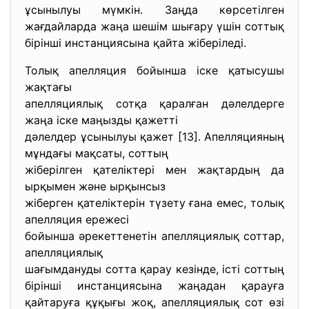
ұсынылуы мүмкін. Заңда көрсетілген
жағдайларда жаңа шешім шығару үшін соттық
бірінші инстанциясына қайта жіберіледі.
Толық апелляция бойынша іске қатысушы
жақтағы
апелляциялық сотқа қаралған дәлелдерге
жаңа іске маңызды қажетті
дәлелдер ұсынылуы қажет [13]. Апелляцияның
мұндағы мақсаты, соттың
жіберілген қателіктері мен жақтардың да
ырқымен және ырқынсыз
жіберген қателіктерін түзету ғана емес, толық
апелляция ережесі
бойынша әрекеттенетін апелляциялық соттар,
апелляциялық
шағымдануды сотта қарау кезінде, істі соттың
бірінші инстанциясына жаңадан қарауға
қайтаруға құқығы жоқ, апелляциялық сот өзі