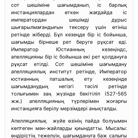
сот шешіміне шағымданып, іс барлық
инстанциялардан өткен жағдайда іс
императордан шешімді дұрыс
шығарылмағандығын тексеру үшін өтініш
ретінде жіберді. Бұл кезеңде бір іс бойынша,
шағымды бірнеше рет беруге рұқсат еді.
Император Юстианның кезеңіндс,
апелляцияны бір іс бойынша екі рет қолдануға
рұқсат етілді. Сот шешіміне шағымдану
апелляциялық институт ретінде, Император
юстианның патшалық ету кезеңінде
шағымданудың негізгі тәсілі ретінде
толығымен заң жүзінде бекітіліп (527-565
жж.) апелляцияның түрлерімен жоғарғы
инстанцияға берілу мерзімдері анықталды.
Апелляциялық жүйе өзінің пайда болуымен
көптеген мән-жайларды қиындатты. Мысалы:
өндірістің тежелуін, шағымдануға баж салығы