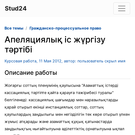
Stud24
Все темы
Гражданско-процессуальное право
Апеляциялық іс жүргізу
тәртібі
Курсовая работа, 11 Мая 2012, автор: пользователь скрыл имя
Описание работы
Жоғарғы соттың пленумінің қаулысына "Азаматтық істерді
кассациялық тәртіпте қайта қарауға тәжірибесі туралы"
белгіленеді: кассациялық шағымдар мен наразылықтарды
қарай отырып екінші инстанциялық соттар, соттың
қаулылардың заңдылығы мен негізділігін тек көре отырып үлкен
жүмыс атқарады және азаматтық құқық қатынастарда
заңдылықгың нығайтылуына әділеттіктің орнатылуына ықпал