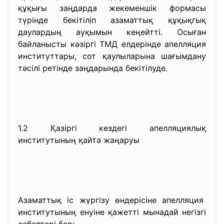
құқығы заңдарда жекеменшік формасы
түрінде бекітіліп азаматтық құқықгық
даулардың ауқымын кеңейтті. Осыған
байланысты кәзіргі ТМД елдерінде апелляция
институттары, сот қаулыларына шағымдану
тәсілі ретінде заңдарында бекітілуде.
1.2 Қазіргі кездегі апелляциялық
институтының қайта жаңаруы
Азаматтық іс жүргізу өндерісіне апелляция
институтының енуіне қажетті мынадай негізгі