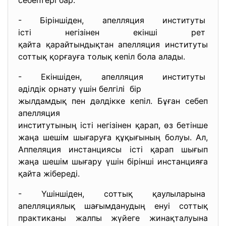
себептері бар:
- Біріншіден, апелляция институты
істі негізінен екінші рет
қайта қарайтындықтан апелляция институты
соттық қорғауға толық кепіл бола алады.
- Екіншіден, апелляция
институты
әділдік орнату үшін белгілі бір
жылдамдық пен дәлдікке кепіл. Бұған себеп
апелляция
институтының істі негізінен қарап, өз бетінше
жаңа шешім шығаруға құқығының болуы. Ал,
Аппеляция инстанциясы істі қарап шығып
жаңа шешім шығару үшін бірінші инстанцияға
қайта жібереді.
- Үшіншіден, соттық қаулыларына
апелляциялық шағымданудың енуі соттық
практиканы жалпы жүйеге жинақталуына