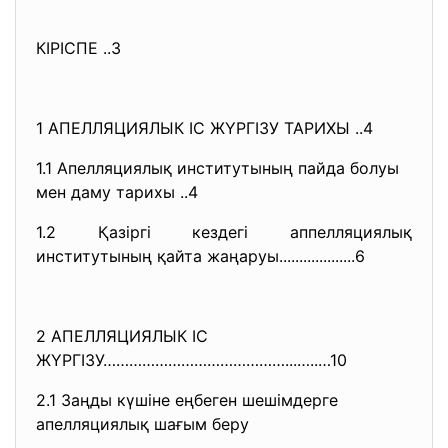
КІРІСПЕ ..3
1 АПЕЛЛЯЦИЯЛЫК ІC ЖҮРГІЗУ ТАРИХЫ ..4
1.1 Апелляциялық институтының пайда болуы
мен даму тарихы ..4
1.2 Қазіргі кездегі аппелляциялық
институтының қайта жаңаруы...................6
2 АПЕЛЛЯЦИЯЛЫК ІC
ЖҮРГІЗУ……………………………………...…..…10
2.1 Заңды күшіне еңбеген шешімдерге
апелляциялық шағым беру