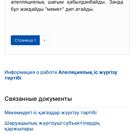
апелляциялық шағым қабылданбайды. Занда
бұл жағдайды "мемет" деп атайды.
Страница 1
»
Информация о работе
Апеляциялық іс жүргізу
тәртібі
Связанные документы
Мекемедегі іс қағаздар жүргізу тәртібі
Шаруашылық жүргізуші субъектілердің
қаржылары