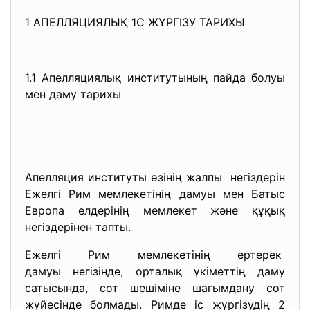
1 АПЕЛЛЯЦИЯЛЫҚ 1C ЖҮРГІЗУ ТАРИХЫ
1.1 Апелляциялық институтының пайда болуы
мен даму тарихы
Апелляция институты өзінің жалпы негіздерін
Ежелгі Рим мемлекетінің дамуы мен Батыс
Европа елдерінің мемлекет және құқық
негіздерінен тапты.
Ежелгі Рим мемлекетінің ертерек
дамуы негізінде, орталық үкіметтің даму
сатысында, сот шешіміне шағымдану сот
жүйесінде болмады. Римде іс жүргізудің 2