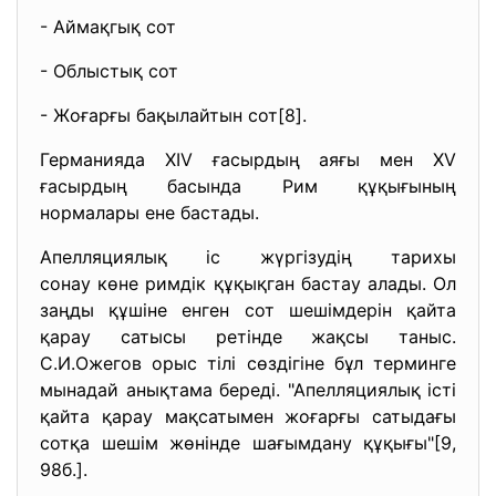
- Аймақгық сот
- Облыстық сот
- Жоғарғы бақылайтын сот[8].
Германияда XIV ғасырдың аяғы мен XV
ғасырдың басында Рим құқығының
нормалары ене бастады.
Апелляциялық іс жүргізудің тарихы
сонау көне римдік құқықган бастау алады. Ол
заңды құшіне енген сот шешімдерін қайта
қарау сатысы ретінде жақсы таныс.
С.И.Ожегов орыс тілі сөздігіне бұл терминге
мынадай анықтама береді. "Апелляциялық істі
қайта қарау мақсатымен жоғарғы сатыдағы
сотқа шешім жөнінде шағымдану құқығы"[9,
98б.].