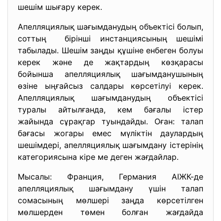
шешім шығару керек.
Апелляциялық шағымданудың объектісі болып,
соттың бірінші инстанциясының шешімі
табылады. Шешім заңды құшіне енбеген болуы
керек және де жақтардың көзқарасы
бойынша апелляциялық шағымданушының
өзіне ыңғайсыз салдары көрсетілуі керек.
Апелляциялық шағымданудың объектісі
туралы айтылғанда, кем бағалы істер
жайында сұрақгар туындайды. Оған: талап
бағасы жогары емес мүліктін даулардың
шешімдері, апелляциялық шағымдану істерінің
категориясына кіре ме деген жағдайлар.
Мысалы: Франция, Германия АІЖК-де
апелляциялық шағымдану үшін талап
сомасының мөлшері заңда көрсетілген
мөлшерден төмен болған жағдайда