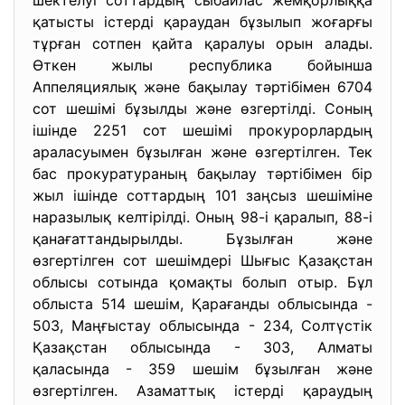
шектелуі соттардың сыбайлас жемқорлыққа
қатысты істерді қараудан бұзылып жоғарғы
тұрған сотпен қайта қаралуы орын алады.
Өткен жылы республика бойынша
Аппеляциялық және бақылау тәртібімен 6704
сот шешімі бұзылды және өзгертілді. Соның
ішінде 2251 сот шешімі прокурорлардың
араласуымен бұзылған және өзгертілген. Тек
бас прокуратураның бақылау тәртібімен бір
жыл ішінде соттардың 101 заңсыз шешіміне
наразылық келтірілді. Оның 98-і қаралып, 88-і
қанағаттандырылды. Бұзылған және
өзгертілген сот шешімдері Шығыс Қазақстан
облысы сотында қомақты болып отыр. Бұл
облыста 514 шешім, Қарағанды облысында -
503, Маңғыстау облысында - 234, Солтүстік
Қазақстан облысында - 303, Алматы
қаласында - 359 шешім бұзылған және
өзгертілген. Азаматтық істерді қараудың