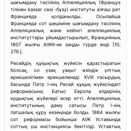
шағымдану тәсілінің Аппеляциялық (Француз
тілінен kasser сөзі -бұзу) институты алғаш рет
Францияда қолданылды. Осылайша
Францияда сот шешіміне шағымдану тәсілінің
Аппеляциялық және кейінгі апелляциялық
институттары ұйымдастырылып, Францияның
1807 жылғы АІЖК-не заңды түрде енді [10,
27б.].
Ресейдің құқықгық жүйесін қарастыратын
болсақ, ол үзақ уақыт өзіндік үлттық
ерекшелігімен ерекшеленеді. XVIII ғасырдың
басында Петр І-нің Ресей құқық жүйесіндегі
реформасына, Батыс Европа елдерінің
крдықгық жүйелері әсер етті. Апелляциялық
институтының даму сатысы Петр І-нің
патшалық құру кезеңінде болды. 1864 жылғы
сот реформасы бойынша АІЖ Уставында
соттың үш инстанциясы бекітілді. Уставтың