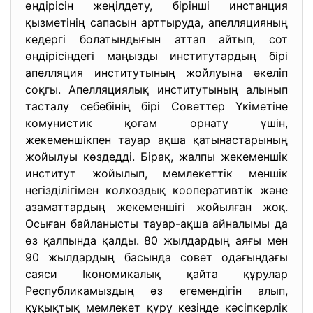
өндірісін жеңілдету, бірінші инстанция
қызметінің сапасын арттыруда, апелляцияның
кедергі болатындығын аттап айтып, сот
өндірісіндегі маңызды институтардың бірі
апелляция институтының жойлуына әкеліп
соқгы. Апелляциялық институтының алынып
тасталу себебінің бірі Советтер Үкіметіне
комунистик қоғам орнату үшін,
жекеменшікпен тауар ақша қатынастарының
жойылуы көздедді. Бірақ, жалпы жекеменшік
институт жойылып, мемлекеттік меншік
негізділігімен колхоздық кооперативтік және
азаматтардың жекеменшігі жойылған жоқ.
Осыған байланысты тауар-ақша айналымы да
өз қалпында қалды. 80 жылдардың аяғы мен
90 жылдардың басында совет одағындағы
саяси Ікономикалық қайта құрулар
Республикамыздың өз егемендігін алып,
құқықтық мемлекет қүру кезінде кәсіпкерлік