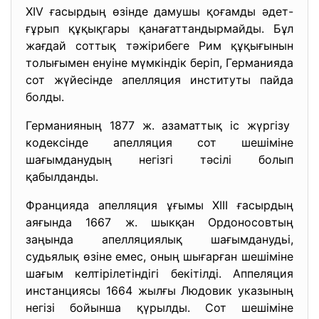
XIV ғасырдың өзінде дамушы қоғамды әдет-
ғұрып құқықгары қанағаттандырмайды. Бұл
жағдай соттық тәжірибеге Рим құқығынын
толығымен енуіне мүмкіндік беріп, Германияда
сот жүйесінде апелляция институты пайда
болды.
Германияның 1877 ж. азаматтық іс жүргізу
кодексінде апелляция сот шешіміне
шағымданудың негізгі тәсілі болып
қабылданды.
Францияда апелляция ұғымы XIII ғасырдың
аяғында 1667 ж. шыкқан Ордоносовтың
заңында апелляциялық шағымданудьі,
судьялық өзіне емес, оның шығарған шешіміне
шағым келтірілетіндігі бекітілді. Аппеляция
инстанциясы 1664 жылғы Людовик указының
негізі бойынша қүрылды. Сот шешіміне