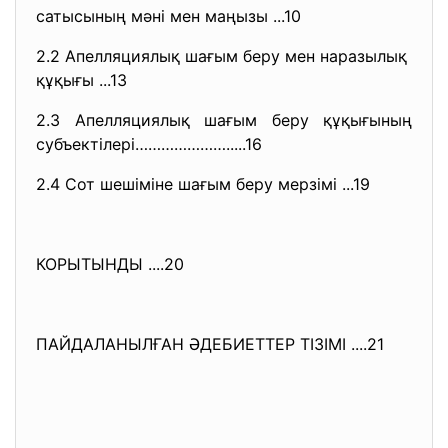
сатысының мәні мен маңызы ...10
2.2 Апелляциялық шағым беру мен наразылық
құқығы ...13
2.3 Апелляциялық шағым беру құқығының
субъектілері………………….....16
2.4 Сот шешіміне шағым беру мерзімі ...19
КОРЫТЫНДЫ ....20
ПАЙДАЛАНЫЛҒАН ӘДЕБИЕТТЕР ТІЗІМІ ....21