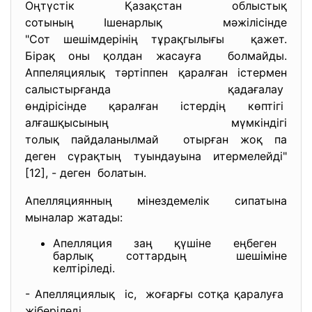
Оңтүстік Қазақстан облыстық
сотының Ішенарлық мәжілісінде
"Сот шешімдерінің тұрақгылығы қажет.
Бірақ оны қолдан жасауға болмайды.
Аппеляциялық тәртіппен қаралған істермен
салыстырғанда қадағалау
өндірісінде қаралған істердің көптігі
алғашқысының мүмкіндігі
толық пайдаланылмай отырған жоқ па
деген сүрақтың туындауына итермелейді"
[12], - деген болатын.
Апелляциянның мінездемелік сипатына
мыналар жатады:
Апелляция заң қүшіне еңбеген
барлық соттардың шешіміне
келтіріледі.
- Апелляциялық іс, жоғарғы сотқа қаралуға
жіберіледі.