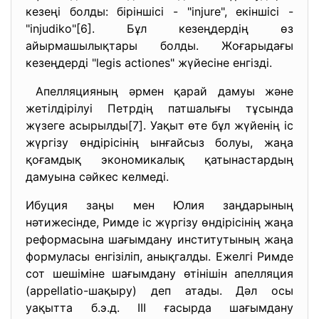
кезеңі болды: біріншісі - "injure", екіншісі -
"injudiko"[6]. Бұл кезеңдердің өз
айырмашылықтары болды. Жоғарыдағы
кезеңдерді "legis actiones" жүйесіне енгізді.
Апелляцияның әрмен қарай дамуы және
жетілдірілуі Петрдің патшалығы тұсында
жүзеге асырылды[7]. Уақыт өте бұл жүйенің іс
жүргізу өндірісінің ынғайсыз болуы, жаңа
қоғамдық экономикалық қатынастардың
дамуына сәйкес келмеді.
Ибуция заңы мен Юлия заңдарының
нәтижесінде, Римде іс жүргізу өндірісінің жаңа
реформасына шағымдану институтының жаңа
формуласы енгізіліп, анықгалды. Ежелгі Римде
сот шешіміне шағымдану өтінішін апелляция
(appellatio-шақыру) деп атады. Дәл осы
уақытта б.э.д. III ғасырда шағымдану