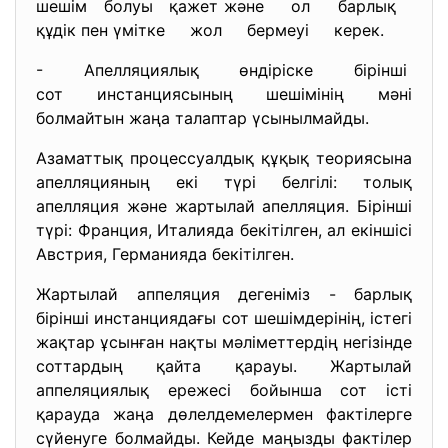
шешім болуы қажет және ол барлық
құдік пен үмітке жол бермеуі керек.
- Апелляциялық өндіріске
бірінші
сот инстанциясының шешімінің мәні
болмайтын жаңа талаптар үсынылмайды.
Азаматтық процессуалдық құқық теориясына
апелляцияның екі түрі белгілі: толық
апелляция және жартылай апелляция. Бірінші
түрі: Франция, Италияда бекітілген, ал екіншісі
Австрия, Германияда бекітілген.
Жартылай аппеляция дегеніміз - барлық
бірінші инстанциядағы сот шешімдерінің, істегі
жақтар ұсынған нақты мәліметтердің негізінде
соттардың қайта қарауы. Жартылай
аппеляциялық ережесі бойынша сот істі
қарауда жаңа дөлелдемелермен фактілерге
сүйенуге болмайды. Кейде маңызды фактілер