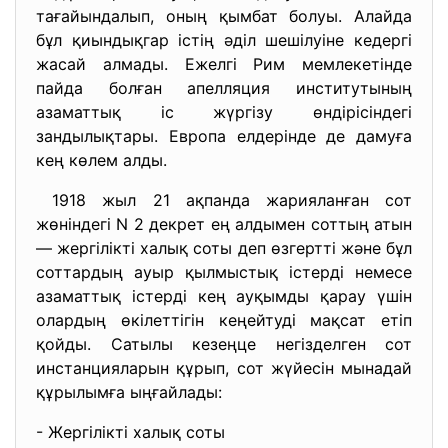
тағайындалып, оның қымбат болуы. Алайда
бұл қиындықгар істің әділ шешілуіне кедергі
жасай алмады. Ежелгі Рим мемлекетінде
пайда болған апелляция институтының
азаматтық іс жүргізу өндірісіндегі
зандылықтары. Европа елдерінде де дамуға
кең көлем алды.
1918 жыл 21 ақпанда жарияланған сот
жөніндегі N 2 декрет ең алдымен соттың атын
— жергілікті халық соты деп өзгертті және бұл
соттардың ауыр қылмыстық істерді немесе
азаматтық істерді кең ауқымды қарау үшін
олардың өкілеттігін кеңейтуді мақсат етіп
қойды. Сатылы кезеңце негізделген сот
инстанцияларын құрып, сот жүйесін мынадай
құрылымға ыңғайлады:
- Жергілікті халық соты