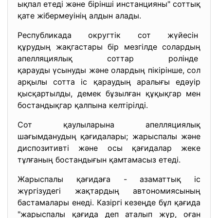
ықпал етеді және бірінші инстанцияны" соттық
қате жібермеуінің алдын алады.
Республикада округтік сот жүйесін
құрудың жақгастары бір мезгілде солардың
апелляциялық соттар ролінде
қарауды үсынуды және олардың пікірінше, сол
арқылы сотта іс қараудың аралығы едәуір
қысқартылды, демек бұзылған құқықгар мен
бостандықгар қалпына келтірілді.
Сот қаулыларына апелляциялық
шағымданудың қағидалары; жарыспалы және
диспозитивті және осы қағидалар жеке
тұлғаның бостандығын қамтамасыз етеді.
Жарыспалы қағидаға - азаматтық іс
жүргізудегі жақтардың
автономиясының
бастамалары енеді. Казіргі кезеңде бұл қағида
"жарыспалы қағида деп аталып жүр, оған