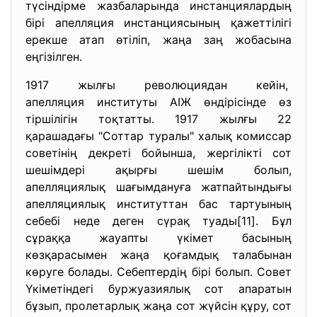
түсіндірме жазбаларында инстанциялардың
бірі апелляция инстанциясының қажеттілігі
ерекше атап өтіліп, жаңа заң жобасына
еңгізілген.
1917 жылғы революциядан кейін,
апелляция институты АІЖ өндірі
сінде өз
тіршілігін тоқтатты. 1917 жылғы 22
қарашадағы "Соттар туралы" халық комиссар
советінің декреті бойынша, жергілікті сот
шешімдері ақырғы шешім болып,
апелляциялық шағымдануға жатпайтындығы
апелляциялық институттан бас тартуының
себебі неде деген сүрақ туады[11]. Бұл
сұраққа жауапты үкімет басының
көзқарасымен жаңа қоғамдық талабынан
көруге болады. Себептердің бірі болып. Совет
Үкіметіндегі буржуазиялық сот апаратын
бұзып, пролетарлық жаңа сот жүйсін құру, сот