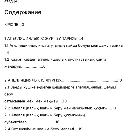
етеді[4].
Содержание
КІРІСПЕ ..3
1 АПЕЛЛЯЦИЯЛЫК ІC ЖҮРГІЗУ ТАРИХЫ ..4
1.1 Апелляциялық институтының пайда болуы мен даму тарихы
..4
1.2 Қазіргі кездегі аппелляциялық институтының қайта
жаңаруы...................6
2 АПЕЛЛЯЦИЯЛЫК ІC ЖҮРГІЗУ……………………………………...…..…10
2.1 Заңды күшіне еңбеген шешімдерге апелляциялық шағым
беру
сатысының мәні мен маңызы ...10
2.2 Апелляциялық шағым беру мен наразылық құқығы ...13
2.3 Апелляциялық шағым беру құқығының
субъектілері………………….....16
2.4 Сот шешіміне шағым беру мерзімі ...19