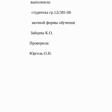
выполнила:
ентка гр.12с581-06
заочной формы обучения
йцева К.О.
Проверила:
гель О.Н.