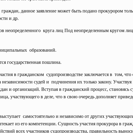
в граждан, данное заявление может быть подано прокурором толь
сти и др.
ов неопределенного круга лиц Под неопределенным кругом лиц 
униципальных образований.
ется государственная пошлина.
частия в гражданском судопроизводстве заключается в том, чт
независимости судей и подчинения их только закону. Участвуя
ждан и организаций. Вступая в гражданский процесс, становясь
лица, участвующего в деле, что в свою очередь дополняет приве
ыступает самостоятельно и независимо от других участвующих в
вытекает из его компетенции. Сущность участия прокурора в гра
действий всех участников судопроизводства, правильность вынос