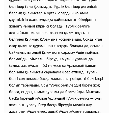
рамына м
ияттылы
пен та
дап алын
ан т
рлік
ғ
қ
ү
белгілер
ана
осылады. Т
рлік белгілер дегеніміз
қ
қ
ғ
қ
ғ
ғ
барлы
ылмыстар
а орта
, олардын ко
ам
а
қ
ә
құқ
ққ
қ
ғ
ауіптілігін ж
не
ы
а
айшылы
ын білдіретін
ғ
ң
ө
ү
жиынты
ыны
к
рінісі болады. Т
рлік белгіге
қ
қ
қ
ә
жатпайтын тек
ана жекелеген
ылмыс
а т
н
қ
құ
қ
қ
белгілер
ылмыс
рамына
осылмайды. Сонды
тан
қ
құ
қ
ғ
олар
ылмыс
рамынан тыс
ары болады да, осы
ан
ң
қ
ү
ң
байланысты оны
ылмысты саралау
шін ма
ызы
ү
ұ
ғ
болмайды. Мысалы, біреудін м
лкін
рла
анда
қ
ұ
ұ
ң
қ
(а
ша, зат, к
жат т. б.) немесе ол
рлыкты
ашан
ғ
қ
ғ
ә
ү
бол
аны
ылмысты саралау
а
сер етпейді. Т
рлік
қ
қ
ң
белгі сол немесе бас
а
ылмысты
міндетті белгілері
ү
ң
қ
болып табылады. Осы т
рлік белгілерді
біреуі жо
қ
құ
болса, онда
ылмыс
рамы да болмайды. Мысалы,
қ
ң
ү
ұ
ң
ү
бас
а біреуді
м
лкін
рлауды
т
рлік белгісі — оны
ұ
қ
ң
ү
жасырын
рлау. Егер бас
а біреуді
м
лкін алу
ү
қ
ү
ү
жасырын т
рде емес, ашы
т
рде ж
зеге асырылса,