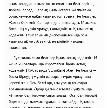
қ
ғ
ә
ң
ылмыстардан ажырататын со
ан т
н белгілеріні
қ
қ
ғ
тізбегін береді. Барлы
ылмыстар
а жалпылама
қ
қ
ә
ортак немесе на
ты
ылмыс топтарына т
н белгілер
ө
ң
қ
Жалпы б
лімні
баптарында аны
талады. Мысалы,
ө
ң
ү
ұ
қ
Қ
қ
б
тенні
м
лкін
рлауды аны
тайтын
ылмысты
ң
ң
кодексті
175-бабыны
диспозициясында осы
қ
қ
ә
ң
ылмысты
не субъектісі, не кін
ні
нысаны
ғ
аталма
ан.
ұ
Қ
қ
ң
Б
л жалпылама белгілер
ылмысты
кодексті
15
ә
ө
Қ
қ
ж
не 20-баптарында к
рсетілген.
ылмысты
ң
ұ
қ
ң
ғ
ә
кодексті
175-бабында
рлы
ты
о
ан т
н белгісі —
қ
ң
ү
ү
ұ
ғ
бас
а біреуді
м
лкін жасырын т
рде
рлау
ана
қ
ұ
қ
керсетілген. Осы белгі ар
ылы
рлы
тонаудан
Ә
қ
қ
ерекшеленеді.
рбір
ылмыс істелген уа
ытында
ө
ң
к
птеген белгілермен сипатталады. Осы белгілерді
ғ
қ
ұ
Қ
барлы
ы да
ылмыс к
рамына жатпайды.
ылмыс
құ
ұқ
қ
ң
ғ
ү