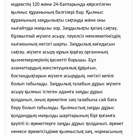
ң
ә
ө
кодексті
120 ж
не 24-баптарында к
рсетілген
қ
құ
ң
Қ
ылмыс
рамыны
белгілері бар.
ылмыс
құ
ң
ң
қ
қ
ә
рамыны
за
дылы
ты са
тауда ж
не оны
ғ
ң
ң
қ
қ
ң
қ
ны
айтуда ма
ызы зор. За
дылы
ты
ата
са
тау,
ұ
ү
ә
ң
б
лжытпай ж
зеге асыру, т
уелсіз мемлекетімізді
ғ
ң
ң
қ
ғ
ны
аюыны
негізгі шарты. За
дылы
ка
идасын
қ
ү
ұ
қ
ғ
ң
са
тау, ж
зеге асыру к
кык
ор
ау органнны
қ
ң
қ
ұ
ызметкерлеріні
асиетті борышы. Б
л
ң
қ
құқ
ғ
азаматтарды
конституциялы
ы
ын,
қ
ү
ң
бостанды
тарын ж
зеге асыруды
, негізгі кепілі
ң
қ
ұ
ү
болып табылады. За
дылы
талабын д
рыс ж
зеге
қ
ғ
ң
ұ
асыру
ылмыс істеген адам
а за
ды д
рыс
қ
ң
ә
ң
ғ
олданып, оны
рекетіне за
талабына сай ба
а
Қ
қ
ң
ұ
беру болып табылады.
ылмысты
за
ды д
рыс
қ
ң
ң
ң
қ
ғ
ғ
олдануды
ма
ызды шарттарыны
бірі
о
ам
а
қ
ә
ң
ұ
қ
ә
ауіпті іс-
рекеттерге за
ды д
рыс
олданып,
рекет
ә
қ
қ
ң
ң
немесе
рекетсіздікке
ылмысты
за
, нормасыны