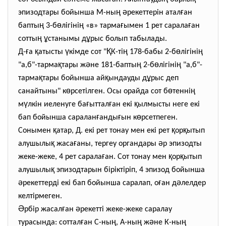
ң
ә
ғ
эпизодтары бойынша М-ны
рекеттерін атал
ан
ң
ө
ң
ғ
ғ
бапты
3-б
лігіні
«в» тарма
ымен 1 рет сарала
ан
ң
ұ
ұ
сотты
станымы д
рыс болып табылады.
ғ
қ
ү
Қ
ң
ө
ң
Д-
а
атысты
кімде сот "
К-ті
178-бабы 2-б
лігіні
қ
ә
ң
ө
ң
"а,б"-тарма
тары ж
не 181-бапты
2-б
лігіні
"а,б"-
қ
қ
ұ
тарма
тары бойынша ай
ындауды д
рыс деп
ө
ө
ң
санайтыны" к
рсетілген. Осы орайда сот б
тенні
ү
ғ
ғ
қ
м
лкін иеленуге ба
ыттал
ан екі
ылмысты неге екі
ғ
ғ
ө
бап бойынша саралан
анды
ын к
рсетпеген.
қ
қ
қ
Сонымен
атар, Д. екі рет тонау мен екі рет
ор
ытып
қ
ғ
ә
алушылы
жаса
аны, тергеу органдары
р эпизодты
ғ
қ
қ
жеке-жеке, 4 рет сарала
ан. Сот тонау мен
ор
ытып
қ
алушылы
эпизодтарын біріктіріп, 4 эпизод бойынша
ә
ғ
ә
рекеттерді екі бап бойынша саралап, о
ан д
лелдер
келтірмеген.
Ә
ғ
ә
рбір жасал
ан
рекетті жеке-жеке саралау
ғ
ң
ң
ә
ң
турасында: соттал
ан С-ны
, А-ны
ж
не К-ны