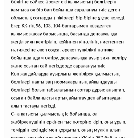
ө
ә
ә
қ
ң
б
лігіне с
йкес
рекет екі
ылмысты
белгілерін
қ
амтыса ол бір бап бойынша саралануы тиіс деген
қ
ң
ұқ
облысты
соттарды
пікірлері бір-біріне
сас келеді.
Қ
ң
ө
Егер
К-ті
96, 103, 104-баптарымен к
зделген
қ
ққ
ылмыс жасау барысында, басында денсаулы
а
ң
ә
ң
же
іл зиян келтіріліп, кейіннен кін
ліні
ниеттенген
ә
ә
қ
ә
ү
ә
н
тижесіне
кеп со
са,
рекет т
пкілікті н
тиже
ө
ққ
бойынша адам
лтіру, денсаулы
а ауыр зиян келтіру
ә
ғ
ж
не осы
ан сай негіздерде саралануы тиіс.
ө
ғ
ғ
ң
қ
ң
К
п жа
дайларда ауырлы
ы же
ілірек
ылмысты
қ
ң
ң
қ
белгілері на
ты за
нормаларыны
ай
ындаушы
ұ
қ
белгілері болып табылатынын соттар д
рыс аны
тап,
ғ
қ
осы
ан байланысты арты
айыптау деп айыптаудан
алып тастауы негізді.
ғ
қ
қ
қ
С-
а
атысты
ылмысты
іс бойынша, ол
ә
ң
ә
ұ
ж
бірленушіні
еркінен тыс п
теріне кіріп, оны
рып,
ң
қ
қ
ң
ү
темірді
кесіндісімен
ор
ытып, оны
м
лкін алып
ү
Қ
ң
ң