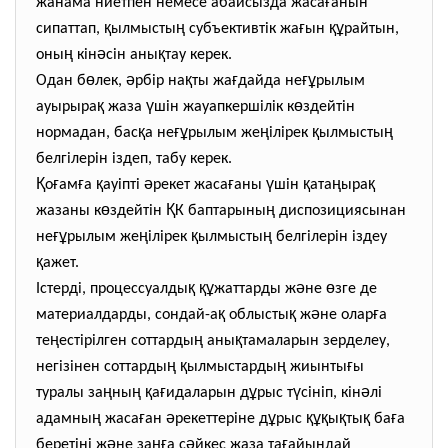
ғ
жанама ниетпен немесе абайсызда жаса
анын
қ
ң
ғ
құ
сипаттап,
ылмысты
субъективтік жа
ын
райтын,
ң
ә
қ
оны
кін
сін аны
тау керек.
ө
ә
қ
ғ
ғұ
Одан б
лек,
рбір на
ты жа
дайда не
рылым
қ
ү
ө
ауырыра
жаза
шін жауапкершілік к
здейтін
қ
ғұ
ң
қ
ң
нормадан, бас
а не
рылым же
ілірек
ылмысты
белгілерін іздеп, табу керек.
Қ
ғ
ғ
қ
ә
ғ
ү
қ
ң
қ
о
ам
а
ауіпті
рекет жаса
аны
шін
ата
ыра
ө
Қ
ң
жазаны к
здейтін
К баптарыны
диспозициясынан
ғұ
ң
қ
ң
не
рылым же
ілірек
ылмысты
белгілерін іздеу
қ
ажет.
қ
құ
ә
ө
Істерді, процессуалды
жаттарды ж
не
зге де
қ
қ
ә
ғ
материалдарды, сондай-а
облысты
ж
не олар
а
ң
ң
қ
те
естірілген соттарды
аны
тамаларын зерделеу,
ң
қ
ң
ғ
негізінен соттарды
ылмыстарды
жиынты
ы
ң
ң
қ
ғ
ұ
ү
ә
туралы за
ны
а
идаларын д
рыс т
сініп, кін
лі
ң
ғ
ә
ұ
құқ
қ
қ
ғ
адамны
жаса
ан
рекеттеріне д
рыс
ы
ты
ба
а
ә
ңғ
ә
ғ
беретіні ж
не за
а с
йкес жаза та
айындай