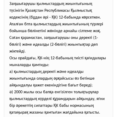
ң
ғ
қ
ң
ғ
ң
За
шы
арушы
ылмыстарды
жиынты
ыны
ү
Қ
қ
Қ
қ
т
сінігін
аза
стан Республикасы
ылмысты
ң
ұ
ә
Қ
ө
кодексіні
(б
дан
рі -
К) 12-бабында к
рсеткен.
ғ
қ
ң
ғ
ң
ү
Атал
ан бпта
ылмыстарды
жиынты
ыны
т
рлері
ө
ө
қ
бойынша б
лінетіні ж
нінде арнайы сілтеме жо
.
ғ
қ
ң
ғ
Со
ан
арамастан, за
шы
арушы оны деректі (1-
ө
ә
ө
қ
б
лігі) ж
не идеалды (2-б
лігі) жиынты
тар деп
жіктейді.
ғ
Қ
ң
ң
қ
ғ
Осы орайда
ы,
К-ні
12-бабыны
тиісті
а
идалары
қ
мыналарды
амтиды:
қ
ң
ә
а)
ылмыстарды
деректі ж
не идеалды
ғ
ң
ә
қ
ө
жиынты
ында оларды
р
айсысы
з бетінше
қ
қ
ғ
ай
ындалуы
ажет екеніндігіне ба
ыт береді;
ә
қ
қ
) 2000 жылы осы бап
а енгізілген толы
тырулар
қ
ң
ү
құ
қ
ғ
ылмыстарды
к
рделі
рамдарын ай
ындау, я
ни
ә
ң
Қ
ң
бір
рекетті
сипаттары
К бабы нормасыны
қ
ң
қ
қ
ғ
ғ
қ
ата
ыра
жазаны
амты
ан жа
дайына
атысты.