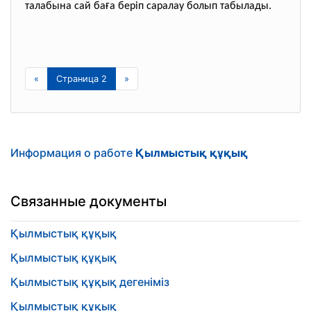
ғ
талабына сай ба
а беріп саралау болып табылады.
«
Страница 2
»
Информация о работе
Қылмыстық құқық
Связанные документы
Қылмыстық құқық
Қылмыстық құқық
Қылмыстық құқық дегеніміз
Қылмыстық құқық