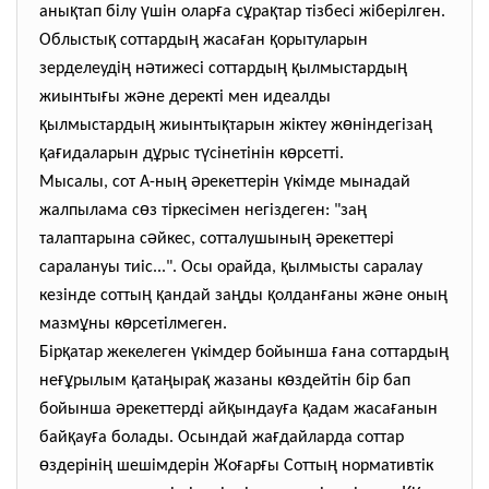
қ
ү
ғ
ұ
қ
аны
тап білу
шін олар
а с
ра
тар тізбесі жіберілген.
қ
ң
ғ
қ
Облысты
соттарды
жаса
ан
орытуларын
ң
ә
ң
қ
ң
зерделеуді
н
тижесі соттарды
ылмыстарды
ғ
ә
жиынты
ы ж
не деректі мен идеалды
қ
ң
қ
ө
ң
ылмыстарды
жиынты
тарын жіктеу ж
ніндегіза
қ
ғ
ұ
ү
ө
а
идаларын д
рыс т
сінетінін к
рсетті.
ң
ә
ү
Мысалы, сот А-ны
рекеттерін
кімде мынадай
ө
ң
жалпылама с
з тіркесімен негіздеген: "за
ә
ң
ә
талаптарына с
йкес, сотталушыны
рекеттері
қ
саралануы тиіс...". Осы орайда,
ылмысты саралау
ң
қ
ң
қ
ғ
ә
ң
кезінде сотты
андай за
ды
олдан
аны ж
не оны
ұ
ө
мазм
ны к
рсетілмеген.
қ
ү
ғ
ң
Бір
атар жекелеген
кімдер бойынша
ана соттарды
ғұ
қ
ң
қ
ө
не
рылым
ата
ыра
жазаны к
здейтін бір бап
ә
қ
ғ
қ
ғ
бойынша
рекеттерді ай
ындау
а
адам жаса
анын
қ
ғ
ғ
бай
ау
а болады. Осындай жа
дайларда соттар
ө
ң
ғ
ғ
ң
здеріні
шешімдерін Жо
ар
ы Сотты
нормативтік