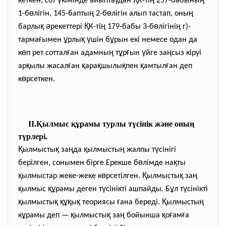
кеткен, сот
кімінде айыптаудан
К-ті
257-бабыны
ө
ң
ө
ң
1-б
лігін, 145-бапты
2-б
лігін алып тастап, оны
қ
ә
Қ
ң
ө
ң
барлы
рекеттері
К-ті
179-бабы 3-б
лігіні
г)-
ғ
ұ
қ
ү
ұ
тарма
ымен
рлы
шiн б
рын екi немесе одан да
ө
ғ
ң
ұ
ғ
ү
ң
к
п рет соттал
ан адамны
т
р
ын
йге за
сыз кіруі
қ
ғ
қ
қ
қ
қ
ғ
ар
ылы жасал
ан
ара
шылы
пен
амтыл
ан деп
ө
к
рсеткен.
ІІ.Қылмыс құрамы турлы түсінік және оның
түрлері.
Қ
қ
ң
қ
ң
ү
ылмысты
за
да
ылмысты
жалпы т
сінігі
ө
қ
берілген, сонымен бірге Ерекше б
лімде на
ты
қ
ө
Қ
қ
ң
ылмыстар жеке-жеке к
рсетілген.
ылмысты
за
қ
құ
ү
ұ
ү
ылмыс
рамы деген т
сінікті ашпайды. Б
л т
сінікті
қ
қ
құқ
қ
ғ
Қ
ң
ылмысты
ы
теориясы
ана береді.
ылмысты
ұ
қ
қ
ң
қ
ғ
ғ
к
рамы деп —
ылмысты
за
бойынша
о
ам
а