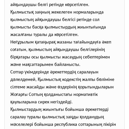
қ
ө
ай
ындаушы белгі ретінде к
рсетілген.
Қ
қ
ң
ң
ылмысты
за
ны
жекелеген нормаларында
қ
ң
қ
ылмысты
ай
ындаушы белгісі ретінде сол
қ
қ
қ
ң
ғ
ылмысты бас
а
ылмыстырды
жиынты
ында
ғ
ө
жасал
аны туралы да к
рсетілген.
ғұ
қ
ң
қ
ғ
ғ
ә
Не
рылым
ата
ыра
жазаны та
айындау
а
кеп
ғ
қ
ң
қ
ң
со
атын,
ылмысты
ай
ындаушы белгілеріні
қ
қ
ң
бір
атары осы
ылмысты жасауды
себептерімен
ә
қ
ж
не ма
саттарымен байланысты.
ү
ә
ң
Соттар
кімдерінде
рекеттерді
саралауын
ә
Қ
қ
ң
ө
д
лелдемей,
ылмысты
кодексті
жалпы б
ліміне
ә
ө
ң
қ
сілтеме жасайды ж
не
здеріні
орытындыларын
ғ
ғ
ң
қ
ғ
Жо
ар
ы Сотты
олданыста
ы нормативтік
қ
аулыларына сирек негіздейді.
Қ
ң
ғ
ә
ылмыстарды
жиынты
ы бойынша
рекеттерді
қ
қ
ң
қ
ң
саралау туралы
ылмысты
за
ды
олдануды
ә
ң
м
селелері бойынша республика соттарыны
пікірін