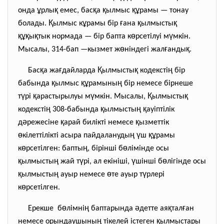
ұ
қ
қ
қ
құ
онда
рлы
емес, бас
а
ылмыс
рамы — тонау
Қ
ұ
ғ
қ
қ
болады.
ылмыс к
рамы бір
ана
ылмысты
құқ
қ
ө
ү
ы
тык нормада — бір бапта к
рсетілуі м
мкін.
ө
ғ
қ
Мысалы, 314-бап —кызмет ж
ніндегі жал
анды
.
қ
ғ
Қ
қ
ң
Бас
а жа
дайларда
ылмысты
кодексті
бір
қ
құ
ң
бабында
ылмыс
рамыны
бір немесе бірнеше
ү
қ
ү
Қ
қ
т
рі
арастырылуы м
мкін. Мысалы,
ылмысты
ң
қ
ң
қ
кодексті
308-бабында
ылмысты
ауіптілік
ә
қ
қ
д
режесіне
арай билікті немесе
ызметтік
ө
ң
ү
құ
кілеттілікті асыра пайдалануды
ш
рамы
ө
ң
ө
к
рсетілген: бапты
, бірінші б
лімінде осы
қ
ң
ү
ү
ө
ылмысты
жай т
рі, ал екініші,
шінші б
лігінде осы
қ
ң
ө
ү
ылмысты
ауыр немесе
те ауыр т
рлері
ө
к
рсетілген.
ө
ң
ә
қ
ғ
Ерекше б
лімні
баптарында
детте ая
тал
ан
ң
қ
немесе орындаушыны
тікелей істеген
ылмыстары