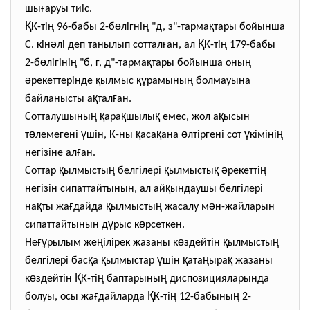
ғ
шы
аруы тиіс.
Қ
ң
ө
ң
қ
К-ті
96-бабы 2-б
лігні
"д, з"-тарма
тары бойынша
ә
ғ
Қ
ң
С. кін
лі деп танылып соттал
ан, ал
К-ті
179-бабы
ө
ң
қ
ң
2-б
лігіні
"б, г, д"-тарма
тары бойынша оны
ә
қ
құ
ң
рекеттерінде
ылмыс
рамыны
болмауына
қ
ғ
байланысты а
тал
ан.
ң
қ
қ
қ
қ
Сотталушыны
ара
шылы
емес, жол а
ысын
ө
ү
қ
қ
ө
ү
ң
т
лемегені
шін, К-ны
аса
ана
лтіргені сот
кіміні
ғ
негізіне ал
ан.
қ
ң
қ
қ
ә
ң
Соттар
ылмысты
белгілері
ылмысты
рекетті
қ
негізін сипаттайтынын, ал ай
ындаушы белгілері
қ
ғ
қ
ң
ә
на
ты жа
дайда
ылмысты
жасалу м
н-жайларын
ұ
ө
сипаттайтынын д
рыс к
рсеткен.
ғұ
ң
ө
қ
ң
Не
рылым же
ілірек жазаны к
здейтін
ылмысты
қ
қ
ү
қ
ң
қ
белгілері бас
а
ылмыстар
шін
ата
ыра
жазаны
ө
Қ
ң
ң
к
здейтін
К-ті
баптарыны
диспозицияларында
ғ
Қ
ң
ң
болуы, осы жа
дайларда
К-ті
12-бабыны
2-