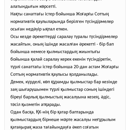
ғ
ө
алатынды
ын к
рсетті.
қ
ғ
ғ
ғ
ң
На
ты санатта
ы істер бойынша Жо
ар
ы Сотты
қ
ү
нормативтік
аулыларында берілген т
сіндірмелер
ғ
ә
қ
осы
ан нед
уір ы
пал еткен.
ә
ү
Осы кезде
рекеттерді саралау туралы т
сіндірмелер
ң
ғ
ә
жасайтын, оны
ішінде жасал
ан
рекетті - бір бап
қ
ң
ғ
бойынша немесе
ылмыстарды
жиынты
ы
қ
ү
бойынша
алай саралау керек екенін т
сіндіретін,
ү
ғ
ғ
ғ
т
рлі санатта
ы істер бойынша 20-дан астам Жо
ар
ы
ң
қ
қ
Сотты
нормативтік
аулысы
олданылады.
ү
ө
құ
қ
Демек, к
рделі, к
п
рамды
ылмыстар бар кезінде
ң
ғ
ү
қ
ң
за
шы
арушымен т
рлі
ылмыстар соны
ішіндегі
қ
қ
ң
ң
ә
біреуі барлы
ылмысты
жасалуына кезе
,
діс,
ә
қ
қ
т
сіл
ызметін ат
арады.
қ
Қ
ң
қ
Одан бас
а,
К-ні
бір
атар баптарында
қ
ң
ә
ғұ
ылмыстарды
бірнеше м
рте жасалуы не
рылым
қ
ң
қ
ғ
ғ
ә
ғ
ата
ыра
жаза та
айындау
а
кеп со
атын