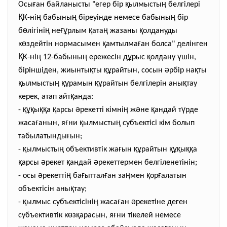
ғ
қ
ң
Осы
ан байланысты "егер бір
ылмысты
белгiлерi
Қ
ң
ң
ң
К-ні
бабыны
бiреуінде немесе бабыны
бiр
ө
ң
ғұ
қ
ң
қ
б
лiгiнi
не
рлым
ата
жазаны
олдануды
ө
қ
ғ
к
здейтiн нормасымен
амтылма
ан болса" делінген
Қ
ң
ң
ұ
қ
ү
К-ні
12-бабыны
ережесін д
рыс
олдану
шін,
қ
құ
ә
қ
біріншіден, жиынты
ты
райтын, сосын
рбір на
ты
қ
ң
құ
құ
қ
ылмысты
рамын
райтын белгілерін аны
тау
қ
керек, атап айт
анда:
құқ
ққ
қ
ә
ң
ә
қ
ү
-
ы
а
арсы
рекетті кімні
ж
не
андай т
рде
ғ
ғ
қ
ң
жаса
анын, я
ни
ылмысты
субъектісі кім болып
ғ
табылатынды
ын;
қ
ң
ғ
құ
құқ
ққ
-
ылмысты
объективтік жа
ын
райтын
ы
а
қ
ә
қ
ә
арсы
рекет
андай
рекеттермен белгіленетінін;
ә
ң
ғ
ғ
ң
қ
ғ
- осы
рекетті
ба
ыттал
ан за
мен
ор
алатын
қ
объектісін аны
тау;
қ
ң
ғ
ә
-
ылмыс субъектісіні
жаса
ан
рекетіне деген
ө
қ
ғ
субъективтік к
з
арасын, я
ни тікелей немесе