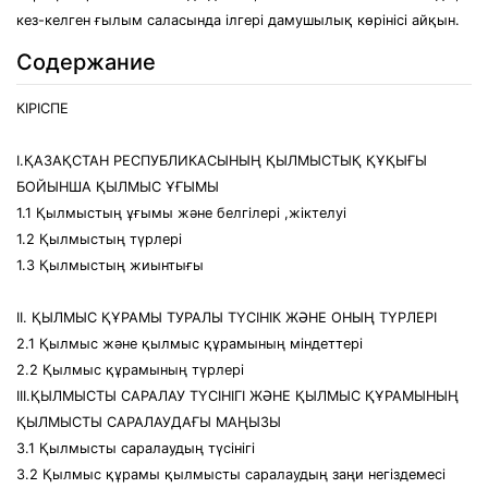
кез-келген ғылым саласында ілгері дамушылық көрінісі айқын.
Содержание
КІРІСПЕ
І.ҚАЗАҚСТАН РЕСПУБЛИКАСЫНЫҢ ҚЫЛМЫСТЫҚ ҚҰҚЫҒЫ
БОЙЫНША ҚЫЛМЫС ҰҒЫМЫ
1.1 Қылмыстың ұғымы және белгілері ,жіктелуі
1.2 Қылмыстың түрлері
1.3 Қылмыстың жиынтығы
ІІ. ҚЫЛМЫС ҚҰРАМЫ ТУРАЛЫ ТҮСІНІК ЖӘНЕ ОНЫҢ ТҮРЛЕРІ
2.1 Қылмыс және қылмыс құрамының міндеттері
2.2 Қылмыс құрамының түрлері
ІІІ.ҚЫЛМЫСТЫ САРАЛАУ ТҮСІНІГІ ЖӘНЕ ҚЫЛМЫС ҚҰРАМЫНЫҢ
ҚЫЛМЫСТЫ САРАЛАУДАҒЫ МАҢЫЗЫ
3.1 Қылмысты саралаудың түсінігі
3.2 Қылмыс құрамы қылмысты саралаудың заңи негіздемесі