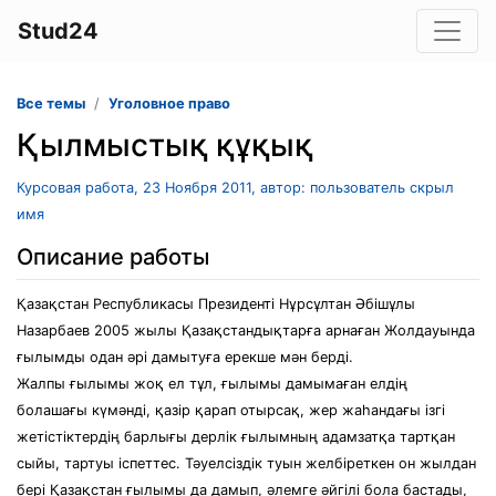
Stud24
Все темы
Уголовное право
Қылмыстық құқық
Курсовая работа, 23 Ноября 2011, автор: пользователь скрыл
имя
Описание работы
Қазақстан Республикасы Президенті Нұрсұлтан Әбішұлы
Назарбаев 2005 жылы Қазақстандықтарға арнаған Жолдауында
ғылымды одан әрі дамытуға ерекше мән берді.
Жалпы ғылымы жоқ ел тұл, ғылымы дамымаған елдің
болашағы күмәнді, қазір қарап отырсақ, жер жаһандағы ізгі
жетістіктердің барлығы дерлік ғылымның адамзатқа тартқан
сыйы, тартуы іспеттес. Тәуелсіздік туын желбіреткен он жылдан
бері Қазақстан ғылымы да дамып, әлемге әйгілі бола бастады,