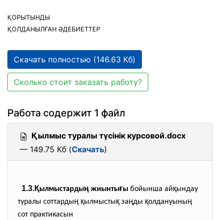
ҚОРЫТЫНДЫ
ҚОЛДАНЫЛҒАН ӘДЕБИЕТТЕР
Скачать полностью (146.63 Кб)
Сколько стоит заказать работу?
Работа содержит 1 файл
Қылмыс туралы түсінік курсовой.docx
— 149.75 Кб (
Скачать
)
1.3.Қ
ң
ғ
қ
ылмыстарды
жиынты
ы
бойынша ай
ындау
ң
қ
қ
ң
қ
ң
туралы соттарды
ылмысты
за
ды
олдануыны
сот практикасын