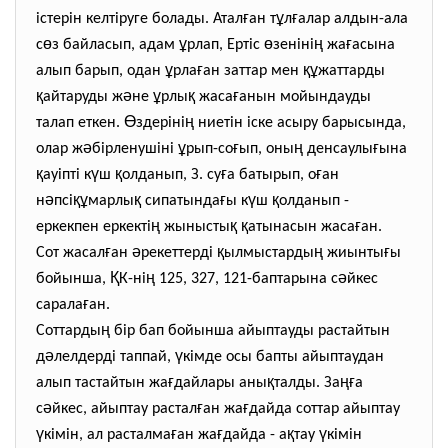
ғ
ұ
ғ
істерін келтіруге болады. Атал
ан т
л
алар алдын-ала
ө
ұ
ө
ң
ғ
с
з байласып, адам
рлап, Ертіс
зеніні
жа
асына
ұ
ғ
құ
алып барып, одан
рла
ан заттар мен
жаттарды
қ
ә
ұ
қ
ғ
айтаруды ж
не
рлы
жаса
анын мойындауды
Ө
ң
талап еткен.
здеріні
ниетін іске асыру барысында,
ә
ұ
ғ
ң
ғ
олар ж
бірленушіні
рып-со
ып, оны
денсаулы
ына
қ
ү
қ
ғ
ғ
ауіпті к
ш
олданып, З. су
а батырып, о
ан
ә
құ
қ
ғ
ү
қ
н
псі
марлы
сипатында
ы к
ш
олданып -
ң
қ
қ
ғ
еркекпен еркекті
жынысты
атынасын жаса
ан.
ғ
ә
қ
ң
ғ
Сот жасал
ан
рекеттерді
ылмыстарды
жиынты
ы
Қ
ң
ә
бойынша,
К-ні
125, 327, 121-баптарына с
йкес
ғ
сарала
ан.
ң
Соттарды
бір бап бойынша айыптауды растайтын
ә
ү
д
лелдерді таппай,
кімде осы бапты айыптаудан
ғ
қ
ңғ
алып тастайтын жа
дайлары аны
талды. За
а
ә
ғ
ғ
с
йкес, айыптау растал
ан жа
дайда соттар айыптау
ү
ғ
ғ
қ
ү
кімін, ал расталма
ан жа
дайда - а
тау
кімін