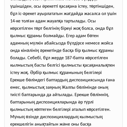
ү
ә
қ
қ
ө
шіншіден, осы
рекетті
аса
ана істеу, т
ртіншіден,
ұ
ә
ғ
ү
б
л іс-
рекет ауырлататын жа
дайда жасалса ол
шін
ғ
қ
14-ке тол
ан адам жауап
а тартылады. Осы
ө
ө
ң
қ
ұ
к
рсетілген т
рт белгіні
біреуі жо
болса, онда б
л
қ
құ
ө
ылмыс
рамы болмайды. Егер адам б
тен
ң
ү
ү
адамны
м
лкін абайсызда б
лдірсе немесе жойса
ә
ң
ә
қ
қ
құ
онда кін
ліні
рекетінде бас
а бір
ылмыс
рамы
ұ
ө
болады. Себебі, б
л жерде 187-бапта к
рсетілген
ң
қ
қ
қ
қ
кылмысты
басты белгісі
ылмысты
аса
аналы
пен
қ
Ә
қ
құ
ң
істеу жо
.
рбір
ылмыс
рамыны
белгілері
ө
ң
ғ
Ерекше б
лімдегі баптарды
диспозициясында
ана
қ
қ
ң
ң
ө
ң
емес,
ылмысты
за
ны
Жалпы б
лімінде оны
ө
ң
тиісті баптарында да айтылады. Ерекше б
лімні
,
ң
ә
ү
баптарыны
диспозицияларында
р т
рлі
қ
ң
ө
ө
ылмысты
к
птеген белгілері аталып к
рсетілген.
ү
ң
ө
ң
ң
М
ны
зінде диспозицияларды
кылмысты
қ
ә
қ
ерекшелігін аны
тайтын ж
не оны бас
а