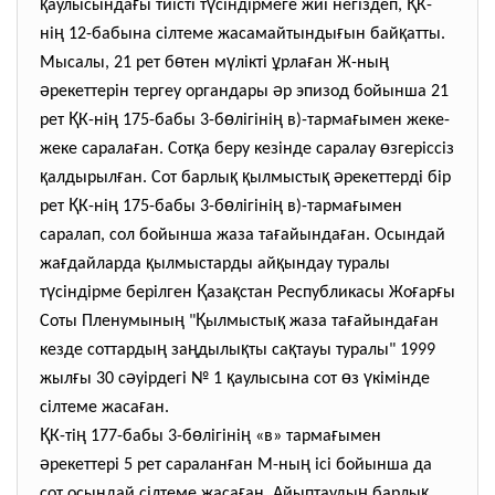
қ
ғ
ү
Қ
аулысында
ы тиісті т
сіндірмеге жиі негіздеп,
К-
ң
ғ
қ
ні
12-бабына сілтеме жасамайтынды
ын бай
атты.
ө
ү
ұ
ғ
ң
Мысалы, 21 рет б
тен м
лікті
рла
ан Ж-ны
ә
ә
рекеттерін тергеу органдары
р эпизод бойынша 21
Қ
ң
ө
ң
ғ
рет
К-ні
175-бабы 3-б
лігіні
в)-тарма
ымен жеке-
ғ
қ
ө
жеке сарала
ан. Сот
а беру кезінде саралау
згеріссіз
қ
ғ
қ
қ
қ
ә
алдырыл
ан. Сот барлы
ылмысты
рекеттерді бір
Қ
ң
ө
ң
ғ
рет
К-ні
175-бабы 3-б
лігіні
в)-тарма
ымен
ғ
ғ
саралап, сол бойынша жаза та
айында
ан. Осындай
ғ
қ
қ
жа
дайларда
ылмыстарды ай
ындау туралы
ү
Қ
қ
ғ
ғ
т
сіндірме берілген
аза
стан Республикасы Жо
ар
ы
ң
Қ
қ
ғ
ғ
Соты Пленумыны
"
ылмысты
жаза та
айында
ан
ң
ң
қ
қ
кезде соттарды
за
дылы
ты са
тауы туралы" 1999
ғ
ә
қ
ө
ү
жыл
ы 30 с
уірдегі № 1
аулысына сот
з
кімінде
ғ
сілтеме жаса
ан.
Қ
ң
ө
ң
ғ
К-ті
177-бабы 3-б
лігіні
«в» тарма
ымен
ә
ғ
ң
рекеттері 5 рет саралан
ан М-ны
ісі бойынша да
ғ
ң
қ
сот осындай сілтеме жаса
ан. Айыптауды
барлы