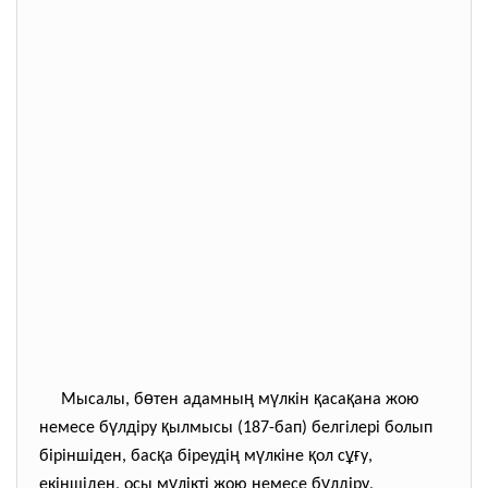
ө
ң
ү
қ
қ
Мысалы, б
тен адамны
м
лкін
аса
ана жою
ү
қ
немесе б
лдіру
ылмысы (187-бап) белгілері болып
қ
ң
ү
қ
ұғ
біріншіден, бас
а біреуді
м
лкіне
ол с
у,
ү
ү
екіншіден, осы м
лікті жою немесе б
лдіру,