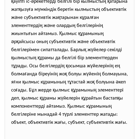
қ
ә
ң
қ
ауіпті іс-
рекеттерді белгілі бір кылмысты
атарына
қ
ғ
ү
ң
жат
ызу
а м
мкіндік беретін кылмысты
объективтік
ә
қ
ұ
ғ
ж
не субъективтік жа
тарынан к
рал
ан
ң
ә
ң
ң
элементтерді
ж
не оларды
белгілеріні
ғ
Қ
құ
ң
жиынты
ын айтамыз.
ылмыс
рамыны
ә
қ
ң
ә
р
айсысы оны
субъективтік ж
не объективтік
қ
ү
белгілерімен сипатталады. Барлы
ж
йелер секілді
қ
ң
құ
ылмысты
рамы да белгілі бір элементтерден
ұ
ң
қ
ү
ң
ң
т
рады. Осы белгілерді
осымша ж
йелеріні
е
ғ
ң
қ
ү
ң
болма
анда біреуіні
жо
болуы ж
йені
болмауына,
ғ
қ
ұ
ң
ұ
қ
ә
я
ни
ылмыс к
рамыны
т
тастай жо
болуына
кеп
ғ
ұ
қ
құ
ң
со
ады. Б
л жерде
ылмыс
рамыны
элементтері
қ
құ
ү
құ
қ
деп,
ылмыс
рамы ж
йелерін
райтын бастап
ы
Қ
ұ
ң
компоненттерді айтамыз.
ылмыс к
рамыны
ү
белгілеріне мынадай 4 т
рлі элементтер жатады:
ғ
ғ
объект, объективтік жа
ы, субъект, субъективтік жа
ы.