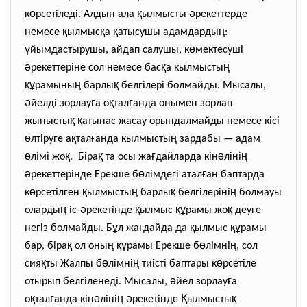
ө
қ
ә
к
рсетіледі. Алдын ала
ылмысты
рекеттерде
қ
қ
қ
ң
немесе
ылмыс
а
атысушы адамдарды
:
ұ
ө
йымдастырушы, айдап салушы, к
мектесуші
ә
қ
ң
рекеттеріне сол немесе бас
а кылмысты
құ
ң
қ
рамыны
барлы
белгілері болмайды. Мысалы,
ә
ғ
қ
ғ
йелді зорлау
а о
тал
анда онымен зорлап
қ
қ
жынысты
атынас жасау орындалмайды немесе кісі
ө
қ
ғ
ң
лтіруге а
тал
анда кылмысты
зардабы — адам
ө
қ
қ
ғ
ә
ң
лімі жо
. Біра
та осы жа
дайларда кін
ліні
ә
ө
ғ
рекеттерінде Ерекше б
лімдегі атал
ан баптарда
ө
қ
ң
қ
ң
к
рсетілген
ылмысты
барлы
белгілеріні
болмауы
ң
ә
қ
құ
қ
оларды
іс-
рекетінде
ылмыс
рамы жо
деуге
ұ
ғ
қ
құ
негіз болмайды. Б
л жа
дайда да
ылмыс
рамы
қ
ң
құ
ө
ң
бар, біра
ол оны
рамы Ерекше б
лімні
, сол
қ
ө
ң
ө
сия
ты Жалпы б
лімні
тиісті баптары к
рсетіле
ә
ғ
отырып белгіленеді. Мысалы,
йел зорлау
а
қ
ғ
ә
ң
ә
Қ
қ
о
тал
анда кін
ліні
рекетінде
ылмысты