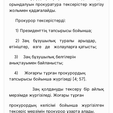
орындалуын прокуратура тексерістер жүргізу
жолымен қадағалайды.
Прокурор тексерістерді:
1) Президенттің тапсырысы бойынша;
2) Заң бұзушылық туралы арыздар,
өтініштер, өзге де жолауларға қатысты;
3) Заң бұзушылық белгілерін
анықтауымен байланысты;
4) Жоғарғы тұрған прокурордың
тапсырысы бойынша жүргізеді [4; 57].
Заң қолдануды тексеру бір айлық
мерзімде жүргізіледі. Жоғары тұрған
прокурордың келісімі бойынша жүргізілген
тексеріс мерзімін прокурор ұзарта алады.