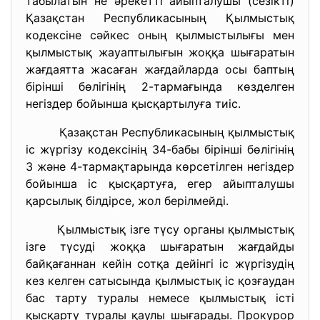
табылатын не әрекетті айыпталушы (сезікті)
Қазақстан Республикасының Қылмыстық
кодексіне сәйкес оның қылмыстылығы мен
қылмыстық жауаптылығын жоққа шығаратын
жағдаятта жасаған жағдайларда осы баптың
бірінші бөлігінің 2-тармағында көзделген
негіздер бойынша қысқартылуға тиіс.
Қазақстан Республикасының қылмыстық
іс жүргізу кодексінің 34-бабы бірінші бөлігінің
3 және 4-тармақтарында көрсетілген негіздер
бойынша іс қысқартуға, егер айыпталушы
қарсылық білдірсе, жол берілмейді.
Қылмыстық ізге түсу органы қылмыстық
ізге түсуді жоққа шығаратын жағдайды
байқағаннан кейін сотқа дейінгі іс жүргізудің
кез келген сатысында қылмыстық іс қозғаудан
бас тарту туралы немесе қылмыстық істі
қысқарту туралы қаулы шығарады. Прокурор