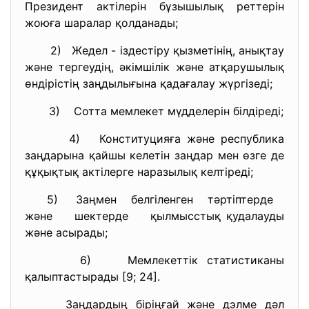
Президент актілерін бұзышылық реттерін
жоюға шаралар қолданады;
2) Жедел - іздестіру қызметінің, анықтау
және тергеудің, әкімшілік және атқарушылық
өндірістің заңдылығына қадағалау жүргізеді;
3) Сотта мемлекет мүдделерін білдіреді;
4) Конституцияға және республика
заңдарына қайшы келетін заңдар мен өзге де
құқықтық актілерге наразылық келтіреді;
5) Заңмен белгіленген тәртіптерде
және шектерде қылмысстық қудалауды
және асырады;
6) Мемлекеттік статистиканы
қалыптастырады [9; 24].
Заңдардың біріңғай және дэлме дәл