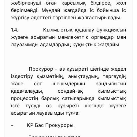
жәбірленуші оған қарсылық білдірсе, жол
берілмейді. Мұндай жағдайда іс бойынша іс
жүргізу әдеттегі тәртіппен жалғастырылады.
1.4. Қылмыстық қудалау функциясын
жүзеге асыратын мемлекеттік органдар мен
лауазымды адамдардың құқықтық жағдайы
Прокурор - өз құзыреті шегінде жедел
іздестіру қызметінің, анықтаудың, тергеудің
және сот шешімдерінің заңдылығын
қадағалауды, сондай-ақ қылмыстық
процесстің барлық сатыларында қылмыстық
ізге түсуді өз құзыреті шегінде жүзеге
асыратын лауазымды тұлға:
- ҚР Бас Прокуроры,