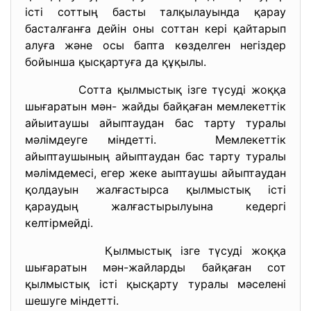
істі соттың басты талқылауында қарау
басталғанға дейін оны соттан кері қайтарып
алуға және осы бапта көзделген негіздер
бойынша қысқартуға да құқылы.
Сотта қылмыстық ізге түсуді жоққа
шығаратын мән- жайды байқаған мемлекеттік
айыитаушы айыптаудан бас тарту туралы
мәлімдеуге міндетті. Мемлекеттік
айыптаушының айыптаудан бас тарту туралы
мәлімдемесі, егер жеке аыптаушы айыптаудан
қолдауын жалғастырса қылмыстық істі
қараудың жалғастырылуына кедергі
келтірмейді.
Қылмыстық ізге түсуді жоққа
шығаратын мән-жайларды байқаған сот
қылмыстық істі қысқарту туралы мәселені
шешуге міндетті.