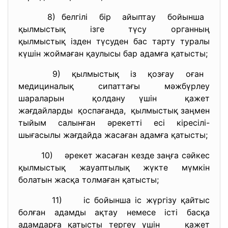
8) белгілі бір айыптау бойынша
қылмыстық ізге түсу органның
қылмыстық ізден түсуден бас тарту туралы
күшін жоймаған қаулысы бар адамға қатысты;
9) қылмыстық із қозғау оған
медициналық сипаттағы мәжбүрлеу
шараларын қолдану үшін қажет
жағдайларды қоспағанда, қылмыстық заңмен
тыйым салынған әрекетті есі кіресілі-
шығасылы жағдайда жасаған адамға қатысты;
10) әрекет жасаған кезде заңға сәйкес
қылмыстық жауаптылық жүкте мүмкін
болатын жасқа толмаған қатысты;
11) іс бойынша іс жүргізу қайтыс
болған адамды ақтау немесе істі басқа
адамдарға қатысты тергеу үшін қажет