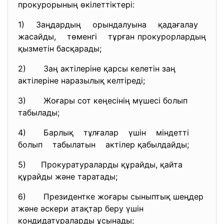
прокурорының өкілеттіктері:
1) Заңдардың орындалуына қадағалау
жасайды, төменгі тұрған прокурорлардың
қызметін басқарады;
2) Заң актілеріне қарсы келетін заң
актілеріне наразылық келтіреді;
3) Жоғары сот кеңесінің мүшесі болып
табылады;
4) Барлық тұлғалар үшін міндетті
болып табылатын актілер қабылдайды;
5) Прокуратураларды құрайды, қайта
құрайды және таратады;
6) Президентке жоғары сыныптық шеңдер
және әскери атақтар беру үшін
кондидатураларды ұсынады;