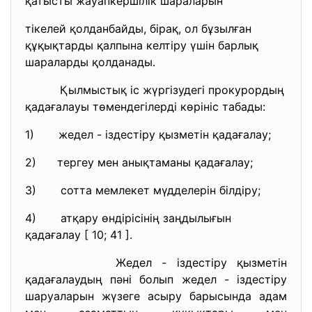
қатысты жауапкершілік шараларын
тікелей қолданбайды, бірақ, ол бұзылған
құқықтарды қалпына келтіру үшін барлық
шараларды қолданады.
Қылмыстық іс жүргізудегі прокурордың
қадағалауы төмендегілерді көрініс табады:
1) жедел - іздестіру қызметін қадағалау;
2) тергеу мен анықтаманы қадағалау;
3) сотта мемлекет мүдделерін білдіру;
4) атқару өндірісінің заңдылығын
қадағалау [ 10; 41 ].
Жедел - іздестіру қызметін
қадағалаудың пәні болып жедел - іздестіру
шаруаларын жүзеге асыру барысында адам