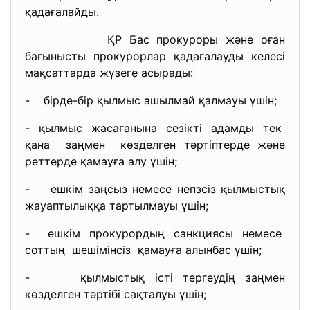
қадағалайды.
ҚР Бас прокуроры және оған
бағынысты прокурорлар қадағалауды келесі
мақсаттарда жүзеге асырады:
- бірде-бір қылмыс ашылмай қалмауы үшін;
- қылмыс жасағанына сезікті адамды тек
қана заңмен көзделген тәртіптерде және
реттерде қамауға алу үшін;
- ешкім заңсыз немесе непзсіз қылмыстық
жауаптылыққа тартылмауы үшін;
- ешкім прокурордың санкциясы немесе
соттың шешімінсіз қамауға алынбас үшін;
- қылмыстық істі тергеудің заңмен
көзделген тәртібі сақталуы үшін;