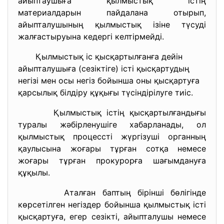
айыптаушыға қылмыстық істің
материалдарын пайдалана отырып,
айыпталушының қылмыстық ізіне түсуді
жалғастыруына кедергі келтірмейді.
Қылмыстық іс қысқартылғанға дейін
айыпталушыға (сезіктіге) істі қысқартудың
негізі мен осы негіз бойынша оны қысқартуға
қарсылық білдіру құқығы түсіндірілуге тиіс.
Қылмыстық істің қысқартылғандығы
туралы жәбірленушіге хабарланады, ол
қылмыстық процессті жүргізуші органның
қаулысына жоғары тұрған сотқа немесе
жоғары тұрған прокурорға шағымдануға
құқылы.
Аталған баптың бірінші бөлігінде
көрсетілген негіздер бойынша қылмыстық істі
қысқартуға, егер сезікті, айыпталушы немесе