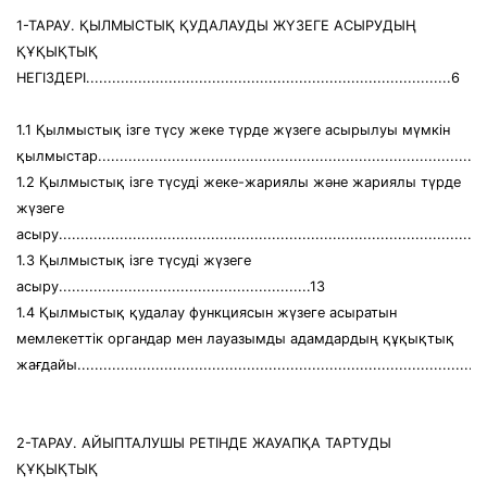
1-ТАРАУ. ҚЫЛМЫСТЫҚ ҚУДАЛАУДЫ ЖҮЗЕГЕ АСЫРУДЫҢ
ҚҰҚЫҚТЫҚ
НЕГІЗДЕРІ....................................................................................6
1.1 Қылмыстық ізге түсу жеке түрде жүзеге асырылуы мүмкін
қылмыстар..........................................................................................
1.2 Қылмыстық ізге түсуді жеке-жариялы және жариялы түрде
жүзеге
асыру..................................................................................................
1.3 Қылмыстық ізге түсуді жүзеге
асыру..........................................................13
1.4 Қылмыстық қудалау функциясын жүзеге асыратын
мемлекеттік органдар мен лауазымды адамдардың құқықтық
жағдайы..............................................................................................
2-ТАРАУ. АЙЫПТАЛУШЫ РЕТІНДЕ ЖАУАПҚА ТАРТУДЫ
ҚҰҚЫҚТЫҚ