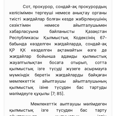
Сот, прокурор, сондай-ақ прокурордың
келісімімен тергеуші немесе анықтау органы
тиісті жағдайлар болған кезде жәбірленушінің
сезіктімен немесе айыпталушымен
хабарласуына байланысты Қазақстан
Республикасы Қылмыстық Кодексінің 67-
бабында көзделген жағдайларда, сондай-ақ
ҚР ҚК көзделген ақтамайтын өзге де
жағдайлар бойынша адамды қылмыстық
жауаптылықтан босата отырып, сотта
қылмыстық ізге түсуді жүзеге асырмауға
мүмкіндік беретін жағдайларды байқаған
мемлекеттік айыптаушы айыпталушының
қылмыстық ізіне түсуден бас тартуды
мәлімдеуге құқылы [7; 85].
Мемлекеттік аыптаушы мәлімдеген
қылмыстық ізге түсуден бас тарту