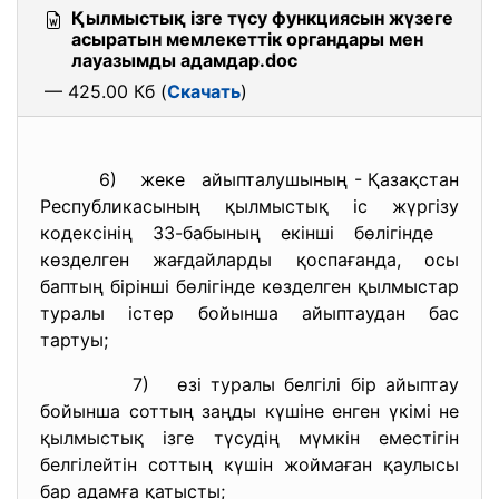
Қылмыстық ізге түсу функциясын жүзеге
асыратын мемлекеттік органдары мен
лауазымды адамдар.doc
— 425.00 Кб (
Скачать
)
6) жеке айыпталушының - Қазақстан
Республикасының қылмыстық іс жүргізу
кодексінің 33-бабының екінші бөлігінде
көзделген жағдайларды қоспағанда, осы
баптың бірінші бөлігінде көзделген қылмыстар
туралы істер бойынша айыптаудан бас
тартуы;
7) өзі туралы белгілі бір айыптау
бойынша соттың заңды күшіне енген үкімі не
қылмыстық ізге түсудің мүмкін еместігін
белгілейтін соттың күшін жоймаған қаулысы
бар адамға қатысты;