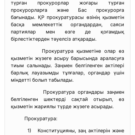
түрған прокурорлар жоғары түрған
прокурорларға және Бас прокурорға
бағынады. ҚР прокуратурасы өзінің қызметін
басқа мемлекеттік органдардан, саяси
партиялар мен өзге де қоғамдық
бірлестіктерден тәуелсіз атқарады.
Прокуратура қызметіне олар өз
қызметін жүзеге асыру барысында араласуға
тиым салынады. Заңмен белгіленген актілері
барлық лауазымды тұлғалар, органдар үшін
міндетті болып табылады.
Прокуратура органдары заңмен
белгіленген шектерді сақтай отырып, өз
қызметін жариялы түрде жүзеге асырады.
Прокуратура:
1) Конституцияны, заң актілерін және