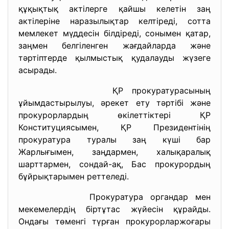
құқықтық актілерге қайшы келетін заң
актілеріне наразылықтар келтіреді, сотта
мемлекет мүддесін білдіреді, сонымен қатар,
заңмен белгіленген жағдайларда және
тәртіптерде қылмыстық қудалауды жүзеге
асырады.
ҚР прокуратурасының
ұйымдастырылуы, әрекет ету тәртібі және
прокурорлардың өкілеттіктері ҚР
Конституциясымен, ҚР Президентінің
прокуратура туралы заң күші бар
Жарлығымен, заңдармен, халықаралық
шарттармен, сондай-ақ, Бас прокурордың
бұйрықтарымен реттеледі.
Прокуратура органдар мен
мекемелердің біртұтас жүйесін құрайды.
Ондағы төменгі түрған прокурорларжоғары