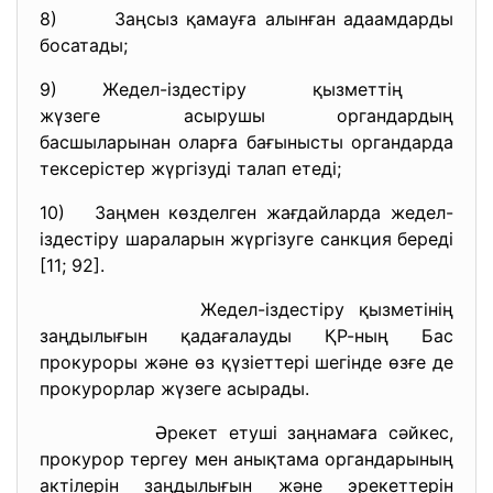
8) Заңсыз қамауға алынған адаамдарды
босатады;
9) Жедел-іздестіру қызметтің
жүзеге асырушы органдардың
басшыларынан оларға бағынысты органдарда
тексерістер жүргізуді талап етеді;
10) Заңмен көзделген жағдайларда жедел-
іздестіру шараларын жүргізуге санкция береді
[11; 92].
Жедел-іздестіру қызметінің
заңдылығын қадағалауды ҚР-ның Бас
прокуроры және өз қүзіеттері шегінде өзғе де
прокурорлар жүзеге асырады.
Әрекет етуші заңнамаға сәйкес,
прокурор тергеу мен анықтама органдарының
актілерін заңдылығын және эрекеттерін