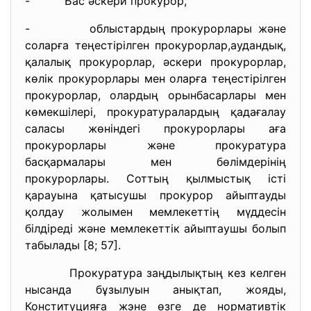
- Бас әскери прокурор,
- облыстардың прокурорлары және
соларға теңестірілген прокурорлар,аудандық,
қалалық прокурорлар, әскери прокурорлар,
көлік прокурорлары мен оларға теңестірілген
прокурорлар, олардың орынбасарлары мен
көмекшілері, прокуратуралардың қадағалау
саласы жөніндегі прокурорлары аға
прокурорлары және прокуратура
басқармалары мен бөлімдерінің
прокурорлары. Соттың қылмыстық істі
қарауына қатысушы прокурор айыптауды
қолдау жолымен мемлекеттің мүддесін
білдіреді және мемлекеттік айыптаушы болып
табылады [8; 57].
Прокуратура заңдылықтың кез келген
нысанда бұзылуын анықтап, жояды,
Конституцияға жэне өзге де нормативтік