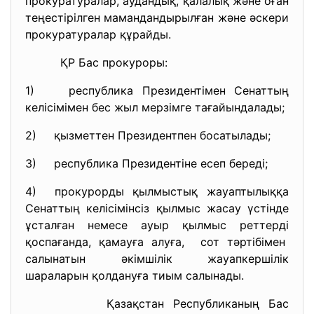
прокуратуралар, аудандық, қалалық және оған
теңестірілген мамандандырылған және әскери
прокуратуралар құрайды.
ҚР Бас прокуроры:
1) республика Президентімен Сенаттың
келісімімен бес жыл мерзімге тағайындалады;
2) қызметтен Президентпен босатылады;
3) республика Президентіне есеп береді;
4) прокурорды қылмыстық жауаптылыққа
Сенаттың келісімінсіз қылмыс жасау үстінде
ұсталған немесе ауыр қылмыс реттерді
қоспағанда, қамауға алуға, сот тәртібімен
салынатын әкімшілік жауапкершілік
шараларын қолдануға тиым салынады.
Қазақстан Республиканың Бас