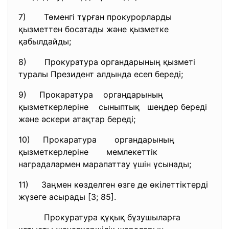
7) Төменгі тұрған прокурорларды
қызметтен босатады және қызметке
қабылдайды;
8) Прокуратура органдарының қызметі
туралы Президент алдында есеп береді;
9) Прокаратура органдарының
қызметкерлеріне сыныптық шеңдер береді
және әскери атақтар береді;
10) Прокаратура органдарының
қызметкерлеріне мемлекеттік
наградалармен марапаттау үшін ұсынады;
11) Заңмен көзделген өзге де өкілеттіктерді
жүзеге асырады [3; 85].
Прокуратура құқық бұзушыларға