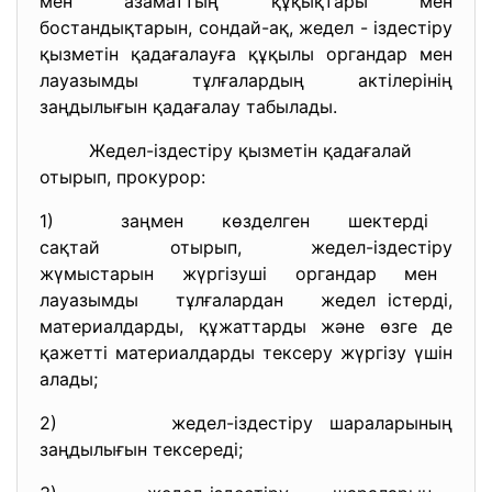
мен азаматтың құқықтары мен
бостандықтарын, сондай-ақ, жедел - іздестіру
қызметін қадағалауға құқылы органдар мен
лауазымды тұлғалардың актілерінің
заңдылығын қадағалау табылады.
Жедел-іздестіру қызметін қадағалай
отырып, прокурор:
1) заңмен көзделген шектерді
сақтай отырып, жедел-іздестіру
жүмыстарын жүргізуші органдар мен
лауазымды тұлғалардан жедел істерді,
материалдарды, құжаттарды және өзге де
қажетті материалдарды тексеру жүргізу үшін
алады;
2) жедел-іздестіру шараларының
заңдылығын тексереді;