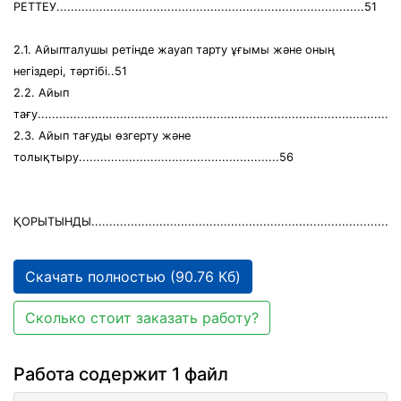
РЕТТЕУ......................................................................................51
2.1. Айыпталушы ретінде жауап тарту ұғымы және оның
негіздері, тәртібі..51
2.2. Айып
тағу...................................................................................................
2.3. Айып тағуды өзгерту және
толықтыру........................................................56
ҚОРЫТЫНДЫ......................................................................................
Скачать полностью (90.76 Кб)
Сколько стоит заказать работу?
Работа содержит 1 файл