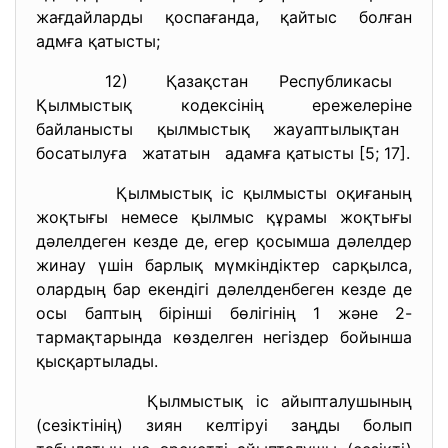
жағдайларды қоспағанда, қайтыс болған
адмға қатысты;
12) Қазақстан Республикасы
Қылмыстық кодексінің ережелеріне
байланысты қылмыстық жауаптылықтан
босатылуға жататын адамға қатысты [5; 17].
Қылмыстық іс қылмысты оқиғаның
жоқтығы немесе қылмыс құрамы жоқтығы
дәлелдеген кезде де, егер қосымша дәлелдер
жинау үшін барлық мүмкіндіктер сарқылса,
олардың бар екендігі дәлелденбеген кезде де
осы баптың бірінші бөлігінің 1 және 2-
тармақтарында көзделген негіздер бойынша
қысқартылады.
Қылмыстық іс айыпталушының
(сезіктінің) зиян келтіруі заңды болып