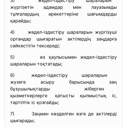
3) жедел-іздестіру шараларын
жүргізетін адамдар мен лауазымды
тұлғалардың әрекеттеріне шағымдарды
қарайды;
4) жедел-іздестіру шараларын жүргізуші
органдар шығаратын актілердің заңдарға
сәйкестігін тексереді;
5) өз қаулысымен жедел-іздестіру
шараларын тоқтатады;
6) жедел-іздестіру шараларын
жүзеге асыру барысында заң
бұзушылықтарды жіберген
қызметкерлерге қатысты қылмыстық іс,
тәртіптік іс қозғайды;
7) Заңмен көзделген өзге де актілерді
шығарады;