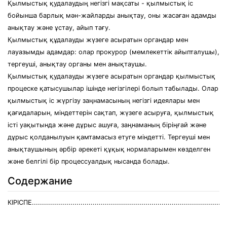
Қылмыстық қудалаудың негізгі мақсаты - қылмыстық іс
бойынша барлық мән-жайларды анықтау, оны жасаған адамды
анықтау және ұстау, айып тағу.
Қылмыстық құдалауды жүзеге асыратын органдар мен
лауазымды адамдар: олар прокурор (мемлекеттік айыпталушы),
тергеуші, анықтау органы мен анықтаушы.
Қылмыстық қудалауды жүзеге асыратын органдар қылмыстық
процеске қатысушылар ішінде негізгілері болып табылады. Олар
қылмыстық іс жүргізу заңнамасының негізгі идеялары мен
қағидаларын, міндеттерін сақтап, жүзеге асыруға, қылмыстық
істі уақытында және дұрыс ашуға, заңнаманың біріңғай және
дұрыс қолданылуын қамтамасыз етуге міндетті. Тергеуші мен
анықтаушының әрбір әрекеті құқық нормаларымен көзделген
және белгілі бір процессуалдық нысанда болады.
Содержание
КІРІСПЕ................................................................................................