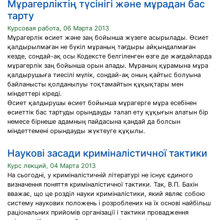
Мұрагерліктің түсінігі және мұрадан бас
тарту
Курсовая работа, 06 Марта 2013
Мұрагерлік өсиет және заң бойынша жүзеге асырылады. Өсиет
қалдырылмаған не бүкіл мұраның тағдыры айқындалмаған
кезде, сондай-ақ осы Кодексте белгіленген өзге де жағдайларда
мұрагерлік заң бойынша орын алады. Мұраның құрамына мұра
қалдырушыға тиесілі мүлік, сондай-ақ оның қайтыс болуына
байланысты қолданылуы тоқтамайтын құқықтары мен
міндеттері кіреді.
Өсиет қалдырушы өсиет бойынша мұрагерге мұра есебінен
өсиеттік бас тартуды орындауды талап ету құқығын алатын бір
немесе бірнеше адамның пайдасына қандай да болсын
міндеттемені орындауды жүктеуге құқылы.
Наукові засади криміналістичної тактики
Курс лекций, 04 Марта 2013
На сьогодні, у криміналістичній літературі не існує єдиного
визначення поняття криміналістичної тактики. Так, В.П. Бахін
вважає, що це розділ науки криміналістики, який являє собою
систему наукових положень і розроблених на їх основі найбільш
раціональних прийомів організації і тактики провадження