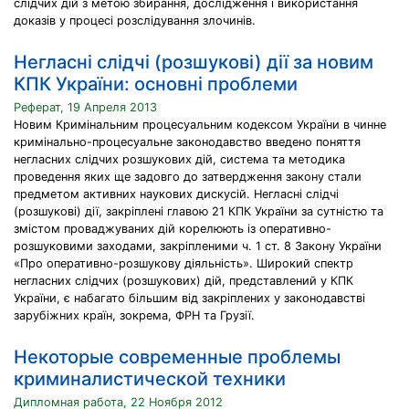
слідчих дій з метою збирання, дослідження і використання
доказів у процесі розслідування злочинів.
Негласні слідчі (розшукові) дії за новим
КПК України: основні проблеми
Реферат, 19 Апреля 2013
Новим Кримінальним процесуальним кодексом України в чинне
кримінально-процесуальне законодавство введено поняття
негласних слідчих розшукових дій, система та методика
проведення яких ще задовго до затвердження закону стали
предметом активних наукових дискусій. Негласні слідчі
(розшукові) дії, закріплені главою 21 КПК України за сутністю та
змістом проваджуваних дій корелюють із оперативно-
розшуковими заходами, закріпленими ч. 1 ст. 8 Закону України
«Про оперативно-розшукову діяльність». Широкий спектр
негласних слідчих (розшукових) дій, представлений у КПК
України, є набагато більшим від закріплених у законодавстві
зарубіжних країн, зокрема, ФРН та Грузії.
Некоторые современные проблемы
криминалистической техники
Дипломная работа, 22 Ноября 2012