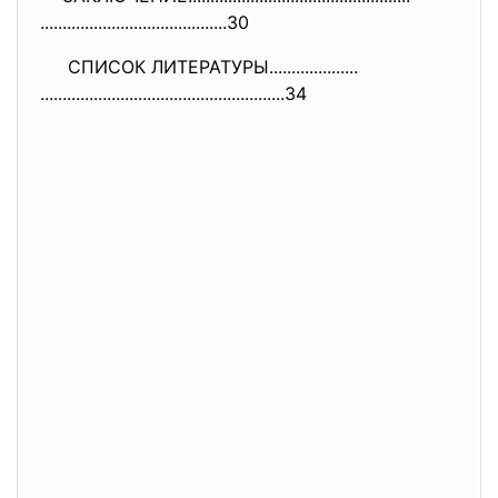
..............................
............30
СПИСОК ЛИТЕРАТУРЫ....................
..............................
.........................34