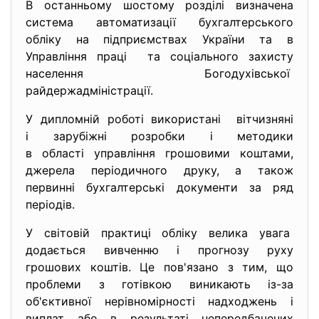
В останньому шостому розділі визначена
система автоматизації бухгалтерського
обліку на підприємствах України та в
Управління праці та соціального захисту
населення Богодухівської
райдержадміністрації.
У дипломній роботі використані вітчизняні
і зарубіжні розробки і методики
в області управління грошовими коштами,
джерела періодичного друку, а також
первинні бухгалтерські документи за ряд
періодів.
У світовій практиці обліку велика увага
додається вивченню і прогнозу руху
грошових коштів. Це пов'язано з тим, що
проблеми з готівкою виникають із-за
об'єктивної нерівномірності надходжень і
виплат або в результаті непередбачених