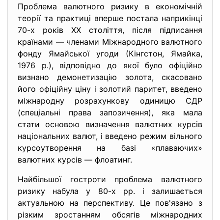
Проблема валютного ризику в економічній
теорії та практиці вперше постала наприкінці
70-х років XX століття, після підписання
країнами — членами Міжнародного валютного
фонду Ямайської угоди (Кінгстон, Ямайка,
1976 р.), відповідно до якої було офіційно
визнано демонетизацію золота, скасовано
його офіційну ціну і золотий паритет, введено
міжнародну розрахункову одиницю СДР
(спеціальні права запозичення), яка мала
стати основою визначення валютних курсів
національних валют, і введено режим вільного
курсоутворення на базі «плаваючих»
валютних курсів — флоатинг.
Найбільшої гостроти проблема валютного
ризику набула у 80-х рр. і залишається
актуальною на перспективу. Це пов'язано з
різким зростанням обсягів міжнародних