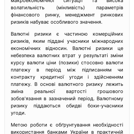
макроекономічної ситуації та висока
волатильність (мінливість) параметрів
фінансового ринку, менеджмент ринкових
ризиків набуває особливого значення.
Валютні ризики є частиною комерційних
ризиків, яким піддані учасники міжнародних
економічних відносин. Валютні ризики це
небезпека валютних втрат у результаті зміни
курсу валюти ціни (позики) стосовно валюти
платежу в період між підписанням чи
контракту кредитної угоди і здійсненням
платежу. В основі валютного ризику лежить
зміна реальної вартості грошового
зобов'язання в зазначений період. Валютному
ризику піддаються обидві боки-учасники
угоди.
Метою роботи є обґрунтування необхідності
використання банками України в практичній