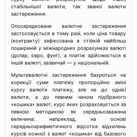
стабільнішої валюти, так званої валюти
застереження.
Опосередковане валютне застереження
застосовується в тому разі, коли ціна товару
(контракту) зафіксована в стійкій найбільш
поширеній у міжнародних розрахунках валюті
(долар, євро, фунт), а платіж здійснюється в
іншій валюті, зазвичай — у національній.
Мультивалютні застереження базуються на
корекції суми платежу пропорційно зміні
курсу валюти платежу, але не до однієї
валюти, а до певним чином підібраного
«кошика» валют, курс яких розраховується за
певною методикою як середньозважена
величина: наприклад, на основі
середньоарифметичного відсотка відхилень
курсів кожної з валют «кошика» від базового