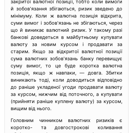
закритої валютної позиції, тобто коли вимоги
й зобов'язання збігаються, ризик зведено до
мінімуму. Коли ж валютна позиція відкрита,
суми вимог і зобов'язань не збігаються, через
що й виникає валютний ризик. У такому разі
банкові доведеться в майбутньому купувати
валюту за новим курсом і продавати за
старим. Якщо за відкритої валютної позиції
сума валютних зобов'язань банку перевищує
суму вимог, то це буде коротка валютна
позиція, якщо ж навпаки, — довга. Збитки
виникають тоді, коли доводиться відповідно
до раніше укладеної угоди продавати валюту
за курсом, нижчим від поточного, а купувати
(прийняти раніше куплену валюту) за курсом,
вищим від нього.
Головним чинником валютних ризиків є
коротко- та довгострокові коливання