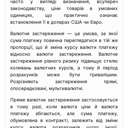
часто у вигляді визначення, всупереч
законодавству, ціни товарів в умовних
одиницях, що практично означає
встановлення її в доларах США чи Євро.
Валютне застереження — це умова, за якої
сума платежу повинна переглядатися в тій же
пропорції, що й зміна курсу валюти платежу
відносно валюти застереження. Валютне
застереження рівного ризику підвищує стелю
коливань валютних курсів, а тому й період
розрахунків може бути тривалішим.
Розрізняють застереження прямі,
опосередковані, мультивалютні.
Пряме валютне застереження застосовується
в тому разі, коли валюта ціни й валюта
платежу збігаються, але сума платежу,
обумовлена в контракті, залежить від зміни
курсу валюти розрахунків щодо іншої,