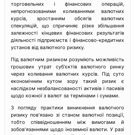
торговельних і фінансових операцій,
непрогнозованими коливаннями валютних
курсів, зростанням обсягів валютних
спекуляцій, що спричиняє різке збільшення
залежності кінцевих фінансових результатів
діяльності підприємств і фінансово-кредитних
установ від валютного ризику.
Під валютним ризиком розуміють можливість
грошових утрат суб'єктів валютного ринку
через коливання валютних курсів. Під суто
економічним кутом зору такий ризик є
наслідком незбалансованості активів і пасивів
щодо кожної з валют за термінами і сумами.
З погляду практики виникнення валютного
ризику пов'язано зі станом валютної позиції,
тобто співвідношенням між вимогами й
зобов'язаннями щодо іноземної валюти. У разі