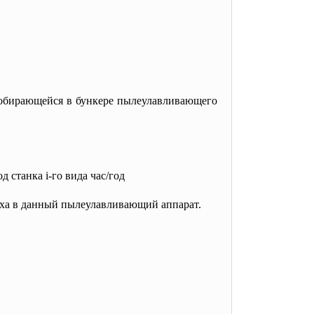
собирающейся в бункере пылеулавливающего
д станка i-го вида час/год
уха в данный пылеулавливающий аппарат.