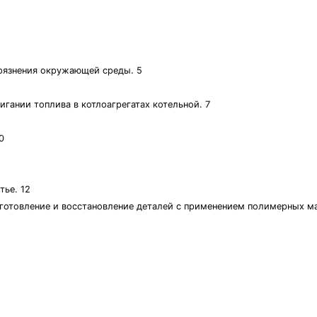
грязнения окружающей среды. 5
игании топлива в котлоагрегатах котельной. 7
0
1
тье. 12
зготовление и восстановление деталей с применением полимерных ма