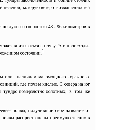
ях тундры заболоченность и обилие стоячих
ой пеленой, которую ветер с возвышенностей
чно дуют со скоростью 48 - 96 километров в
 может впитываться в почву. Это происходит
1
ороженном состоянии.
ием
или наличием маломощного
торфяного
овинций, где почвы кислые. С севера на юг
и тундро-померзлотно-болотных; в том же
евые почвы, получившие свое название от
е почвы распространены преимущественно в