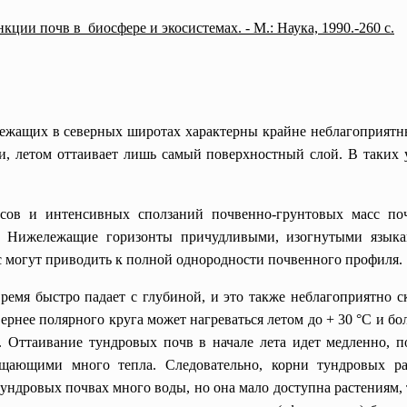
ции почв в биосфере и экосистемах. - М.: Наука, 1990.-260 с.
жащих в северных широтах характерны крайне неблагоприятны
и, летом оттаивает лишь самый поверхностный слой. В таких у
 интенсивных сползаний почвенно-грунтовых масс почве
а. Нижележащие горизонты причудливыми, изогнутыми язы
 могут приводить к полной однородности почвенного профиля.
мя быстро падает с глубиной, и это также неблагоприятно ск
ернее полярного круга может нагреваться летом до + 30 °С и бол
. Оттаивание тундровых почв в начале лета идет медленно, 
ощающими много тепла. Следовательно, корни тундровых р
тундровых почвах много воды, но она мало доступна растениям, 