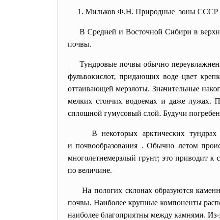
1. Мильков Ф.Н. Природные зоны СССР / 
В Средней и Восточной Сибири в верхн
почвы.
Тундровые почвы обычно переувлажнены и
фульвокислот, придающих воде цвет крепк
оттаивающей мерзлоты. Значительные нако
мелких стоячих водоемах и даже лужах. П
сплошной гумусовый слой. Будучи погребен
В некоторых арктических
тундрах
и почвообразования . Обычно летом прои
многолетнемерзлый грунт; это приводит к 
по величине.
На пологих склонах образуются каменные
почвы. Наиболее крупные компоненты распо
наиболее благоприятны между камнями. Из-з