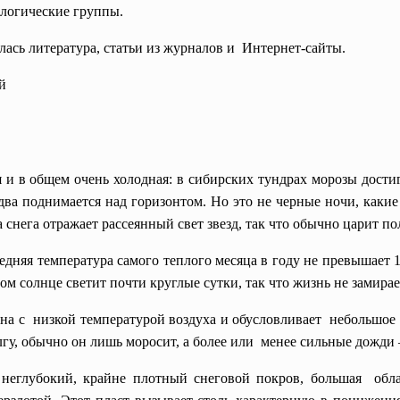
логические группы.
ась литература, статьи из журналов и Интернет-сайты.
й
 в общем очень холодная: в сибирских тундрах морозы достиг
два поднимается над горизонтом. Но это не черные ночи, каки
на снега отражает рассеянный свет звезд, так что обычно царит по
дняя температура самого теплого месяца в году не превышает 10
том солнце светит почти круглые сутки, так что жизнь не замира
на с низкой температурой воздуха и обусловливает небольшое
долгу, обычно он лишь моросит, а более или менее сильные дожд
неглубокий, крайне плотный снеговой покров, большая облач