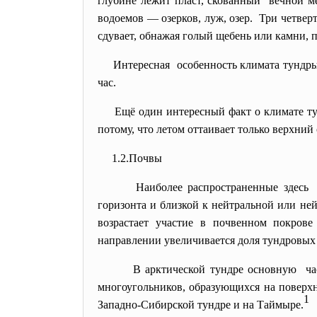
глубине лежит пласт, скованный вечной ме
водоемов — озерков, луж, озер. Три четвер
сдувает, обнажая голый щебень или камни,
Интересная особенность климата тундры 
час.
Ещё один интересный факт о климате тун
потому, что летом оттаивает только верхни
1.2.Почвы
Наиболее распространенные
здесь
горизонта и близкой к нейтральной или не
возрастает участие в почвенном покрове
направлении увеличивается доля тундровых
В арктической тундре основную час
многоугольников, образующихся на поверх
1
Западно-Сибирской тундре и на Таймыре.