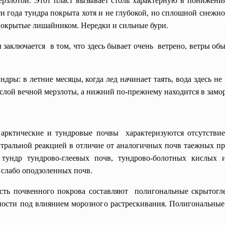
рзлотой. Этот пласт вызывает столь характерную в понижени
ти года тундра покрыта хотя и не глубокой, но сплошной снежн
 покрытые лишайником. Нередки и сильные бури.
заключается в том, что здесь бывает очень ветрено, ветры обы
дры: в летние месяцы, когда лед начинает таять, вода здесь не
й слой вечной мерзлоты, а нижний по-прежнему находится в зам
 арктические и тундровые почвы характеризуются отсутств
йтральной реакцией в отличие от аналогичных почв таежных пр
 тундр тундрово-глеевых почв, тундрово-болотных кислых 
 слабо оподзоленных почв.
ть почвенного покрова
составляют полигональные скрытогле
ности под влиянием морозного растрескивания. Полигональны