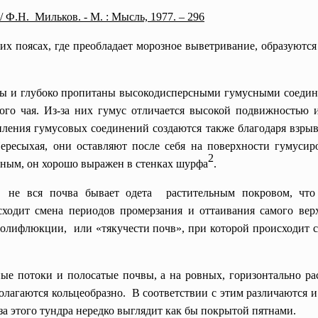
Ф.Н. Мильков. - М. : Мысль, 1977. – 296
их поясах, где преобладает морозное выветривание, образуют
 глубоко пропитаны высокодисперсными гумусными соединени
ого чая. Из-за них гумус отличается высокой подвижностью 
пления гумусовых соединений создаются также благодаря взры
ересыхая, они оставляют после себя на поверхности гумуси
2
ным, он хорошо выражен в стенках шурфа
.
 не вся почва бывает одета растительным покровом, что
сходит смена периодов промерзания и оттаивания самого вер
солифлюкции, или «тякучести почв», при которой происходит 
 потоки и полосатые почвы, а на ровных, горизонтально ра
лагаются кольцеобразно. В соответствии с этим различаются и 
а этого тундра нередко выглядит как бы покрытой пятнами.