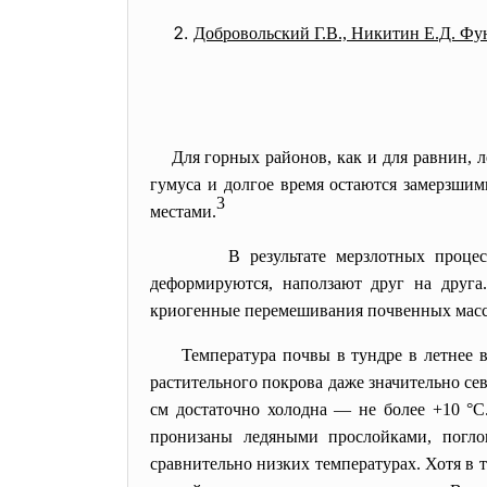
Добровольский Г.В., Никитин Е.Д. Функ
Для горных районов, как и для равнин, ле
гумуса и долгое время остаются замерзшим
3
местами.
В результате мерзлотных процессов и
деформируются, наползают друг на друг
криогенные перемешивания почвенных масс
Температура почвы в тундре в летнее вре
растительного покрова даже значительно сев
см достаточно холодна — не более +10 °С
пронизаны ледяными прослойками, погл
сравнительно низких температурах. Хотя в 