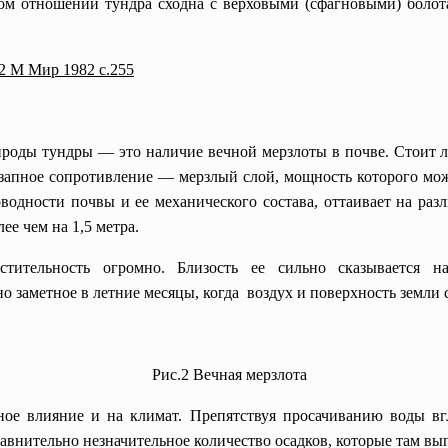
том отношении тундра сходна с верховыми (сфагновыми) болот
2 М Мир 1982 с.255
оды тундры — это наличие вечной мерзлоты в почве. Стоит л
езапное сопротивление — мерзлый слой, мощность которого може
оводности почвы и ее механического состава, оттаивает на ра
лее чем на 1,5 метра.
тительность огромно. Близость ее сильно сказывается н
 заметное в летние месяцы, когда воздух и поверхность земли 
Рис.2 Вечная мерзлота
лияние и на климат. Препятствуя просачиванию воды вглу
равнительно незначительное количество осадков, которые там вы