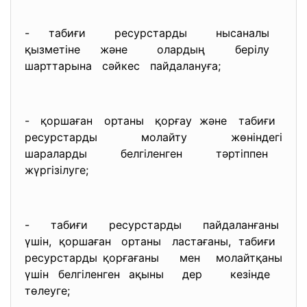
- табиғи ресурстарды нысаналы
қызметіне және олардың берілу
шарттарына сәйкес пайдалануға;
- қоршаған ортаны қорғау және табиғи
ресурстарды молайту жөніндегі
шараларды белгіленген тәртіппен
жүргізілуге;
- табиғи ресурстарды пайдаланғаны
үшін, қоршаған ортаны ластағаны, табиғи
ресурстарды қорғағаны мен молайтқаны
үшін белгіленген ақыны дер кезінде
төлеуге;