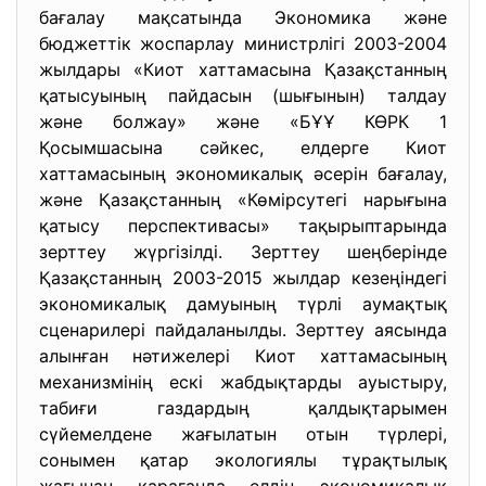
бағалау мақсатында Экономика және
бюджеттік жоспарлау министрлігі 2003-2004
жылдары «Киот хаттамасына Қазақстанның
қатысуының пайдасын (шығынын) талдау
және болжау» және «БҰҰ КӨРК 1
Қосымшасына сәйкес, елдерге Киот
хаттамасының экономикалық әсерін бағалау,
және Қазақстанның «Көмірсутегі нарығына
қатысу перспективасы» тақырыптарында
зерттеу жүргізілді. Зерттеу шеңберінде
Қазақстанның 2003-2015 жылдар кезеңіндегі
экономикалық дамуының түрлі аумақтық
сценарилері пайдаланылды. Зерттеу аясында
алынған нәтижелері Киот хаттамасының
механизмінің ескі жабдықтарды ауыстыру,
табиғи газдардың қалдықтарымен
сүйемелдене жағылатын отын түрлері,
сонымен қатар экологиялы тұрақтылық