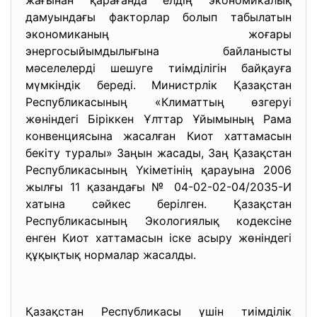
жағынан қарағанда елдің экономикалық
дамуындағы факторлар болып табылатын
экономиканың жоғары
энергосыйымдылығына байланысты
мәселелерді шешуге тиімділігін байқауға
мүмкіндік береді. Министрлік Қазақстан
Республикасының «Климаттың өзгеруі
жөніндегі Біріккен Ұлттар Ұйымының Рама
конвенциясына жасалған Киот хаттамасын
бекіту туралы» Заңын жасады, Заң Қазақстан
Республикасының Үкіметінің қарауына 2006
жылғы 11 қазандағы № 04-02-02-04/2035-И
хатына сәйкес берілген. Қазақстан
Республикасының Экологиялық кодексіне
енген Киот хаттамасын іске асыру жөніндегі
құқықтық нормалар жасалды.
Қазақстан Республикасы үшін тиімділік