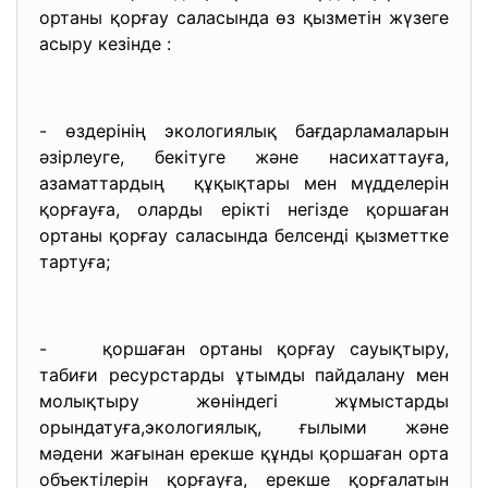
ортаны қорғау саласында өз қызметін жүзеге
асыру кезінде :
- өздерінің экологиялық бағдарламаларын
әзірлеуге, бекітуге және насихаттауға,
азаматтардың құқықтары мен мүдделерін
қорғауға, оларды ерікті негізде қоршаған
ортаны қорғау саласында белсенді қызметтке
тартуға;
- қоршаған ортаны қорғау сауықтыру,
табиғи ресурстарды ұтымды пайдалану мен
молықтыру жөніндегі жұмыстарды
орындатуға,экологиялық, ғылыми және
мәдени жағынан ерекше құнды қоршаған орта
объектілерін қорғауға, ерекше қорғалатын