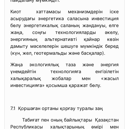
пайдалану мүмкіндігі.
Киот хаттамасы механизмдерін іске
асырудағы энергетика саласына инвестиция
бөлу энергетикалық саланың жандануы, елге
жаңа, соңғы технологияларды әкелу,
энергияның альтернативті қайнар көзін
дамыту мәселелерін шешуге мүмкіндік беред
(күн, жел, геотермальды және басқалар).
Жаңа экологиялық таза және энергия
үнемдейтін технологияға енгізілетін
халықаралық жобалар мен «жасыл
инвестицияға» қосымша қаражат бөлу.
7.1 Қоршаған ортаны қорғау туралы заң
Табиғат пен оның байлықтары Қазақстан
Республикасы халықтарының өмірі мен