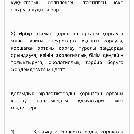
құқықтарын белгіленген тәртіппен іске
асыруға құқығы бар.
3) Әрбір азамат қоршаған ортаны қорғауға
және табиғи ресурстарға ұқыпты қарауға,
қоршаған ортаны қорғау туралы заңдарды
орындауға, өзінің экологиялық білім деңгейін
толықтыруға, экологиялық тәрбие беруге
жәрдемдесуге міндетті.
Қоғамдық бірлестіктердің қоршаған ортаны
қорғау саласындағы құқықтары мен
міндеттері
1) Қоғамдық бірлестіктердің қоршаған