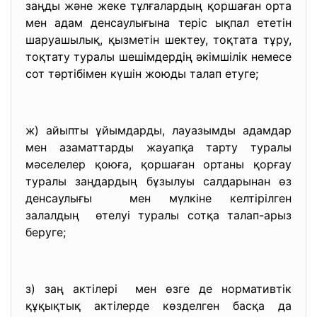
заңды және жеке тұлғалардың қоршаған орта
мен адам денсаулығына теріс ықпал ететін
шаруашылық, қызметін шектеу, тоқтата тұру,
тоқтату туралы шешімдердің әкімшілік немесе
сот тәртібімен күшін жоюды талап етуге;
ж) айыпты ұйымдарды, лауазымды адамдар
мен азаматтарды жауапқа тарту туралы
мәселелер қоюға, қоршаған ортаны қорғау
туралы заңдардың бұзылуы салдарынан өз
денсаулығы мен мүлкіне келтірілген
залалдың өтелуі туралы сотқа талап-арыз
беруге;
з) заң актілері мен өзге де нормативтік
құқықтық актілерде көзделген басқа да