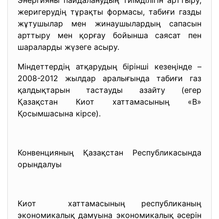
Энергияны пайдаланудың тиімділігін арттыру,
жеригерудің тұрақты формасы, табиғи газды
жұтушылар мен жинаушылардың сапасын
арттыру мен қорғау бойынша саясат пен
шараларды жүзеге асыру.
Міндеттердің атқарудың бірінші кезеңінде –
2008-2012 жылдар аралығында табиғи газ
қалдықтарын тастауды азайту (егер
Қазақстан Киот хаттамасының «В»
Қосымшасына кірсе).
Конвенцияның Қазақстан Республикасында
орындалуы
Киот хаттамасының республиканың
экономикалық дамуына экономикалық әсерін