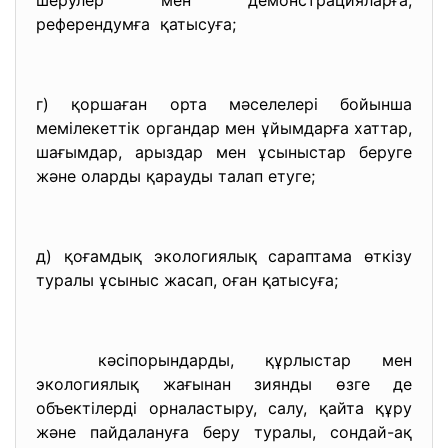
шерулер мен демонстрацияларға,
референдумға қатысуға;
г) қоршаған орта мәселелері бойынша
мемілекеттік органдар мен ұйымдарға хаттар,
шағымдар, арыздар мен ұсыныстар беруге
және оларды қарауды талап етуге;
д) қоғамдық экологиялық сараптама өткізу
туралы ұсыныс жасап, оған қатысуға;
кәсіпорындарды, құрлыстар мен
экологиялық жағынан зиянды өзге де
объектілерді орналастыру, салу, қайта құру
және пайдалануға беру туралы, сондай-ақ