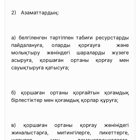
2) Азаматтардың:
а) белгіленген тәртіппен табиғи ресурстарды
пайдалануға, оларды қорғауға және
молықтыру жөніндегі шараларды жүзеге
асыруға, қоршаған ортаны қорғау мен
сауықтыруға қатысуға;
б) қоршаған ортаны қорғайтын қоғамдық
бірлестіктер мен қоғамдық қорлар құруға;
в) қоршаған ортаны қорғау жөнінідегі
жиналыстарға, митингілерге, пикеттерге,