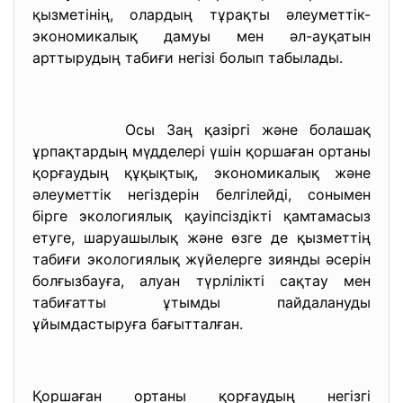
қызметінің, олардың тұрақты әлеуметтік-
экономикалық дамуы мен әл-ауқатын
арттырудың табиғи негізі болып табылады.
Осы Заң қазіргі және болашақ
ұрпақтардың мүдделері үшін қоршаған ортаны
қорғаудың құқықтық, экономикалық және
әлеуметтік негіздерін белгілейді, сонымен
бірге экологиялық қауіпсіздікті қамтамасыз
етуге, шаруашылық және өзге де қызметтің
табиғи экологиялық жүйелерге зиянды әсерін
болғызбауға, алуан түрлілікті сақтау мен
табиғатты ұтымды пайдалануды
ұйымдастыруға бағытталған.
Қоршаған ортаны қорғаудың негізгі