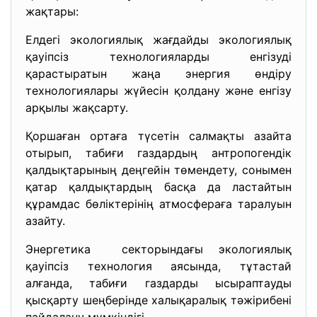
жақтары:
Елдегі экологиялық жағдайды экологиялық
қауіпсіз технологияларды енгізуді
қарастыратын жаңа энергия өндіру
технологиялары жүйесін қолдану және енгізу
арқылы жақсарту.
Қоршаған ортаға түсетін салмақты азайта
отырып, табиғи газдардың антропогендік
қалдықтарының деңгейін төмендету, сонымен
қатар қалдықтардың басқа да ластайтын
құрамдас бөліктерінің атмосфераға таралуын
азайту.
Энергетика секторындағы экологиялық
қауіпсіз технология аясында, тұтастай
алғанда, табиғи газдарды ысыраптауды
қысқарту шеңберінде халықаралық тәжірибені