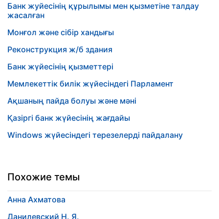
Банк жуйесінің құрылымы мен қызметіне талдау
жасалған
Монғол және сібір хандығы
Реконструкция ж/б здания
Банк жүйесінің қызметтері
Мемлекеттік билік жүйесіндегі Парламент
Ақшаның пайда болуы және мәні
Қазіргі банк жүйесінің жағдайы
Windows жүйесіндегі терезелерді пайдалану
Похожие темы
Анна Ахматова
Данилевский Н. Я.