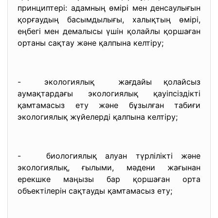
принциптері: адамның өмірі мен денсаулығын
қорғаудың басымдылығы, халықтың өмірі,
еңбегі мен демалысы үшін қолайлы қоршаған
ортаны сақтау және қалпына келтіру;
- экологиялық жағдайы қолайсыз
аумақтардағы экологиялық қауіпсіздікті
қамтамасыз ету және бұзылған табиғи
экологиялық жүйелерді қалпына келтіру;
- биологиялық алуан түрлілікті және
экологиялық, ғылыми, мәдени жағынан
ерекшке маңызы бар қоршаған орта
объектілерін сақтауды қамтамасыз ету;