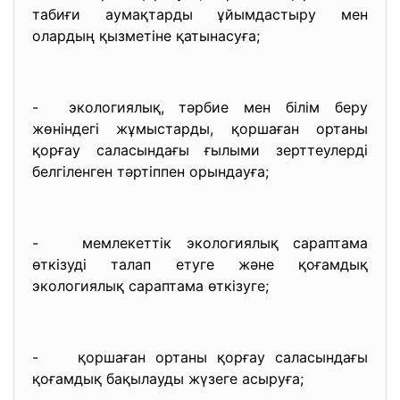
табиғи аумақтарды ұйымдастыру мен
олардың қызметіне қатынасуға;
- экологиялық, тәрбие мен білім беру
жөніндегі жұмыстарды, қоршаған ортаны
қорғау саласындағы ғылыми зерттеулерді
белгіленген тәртіппен орындауға;
- мемлекеттік экологиялық сараптама
өткізуді талап етуге және қоғамдық
экологиялық сараптама өткізуге;
- қоршаған ортаны қорғау саласындағы
қоғамдық бақылауды жүзеге асыруға;