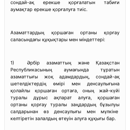
сондай-ақ ерекше қорғалатын табиғи
аумақтар ерекше қорғалуға тиіс.
Азаматтардың қоршаған ортаны қорғау
саласындағы құқықтары мен міндеттері:
1) Әрбір азаматтың және Қазақстан
Республикасының аумағында тұратын
азаматтығы жоқ адамдардың, сондай-ақ
шетелдіктердің өмірі мен денсаулығына
қолайлы қоршаған ортаға, оның жай-күйі
туралы дұрыс ақпарат алуға, қоршаған
ортаны қорғау туралы заңдардың бұзылуы
салдарынан өз денсаулығы мен мүлкіне
келтіретін залалдың өтеуін алуға құқығы бар.