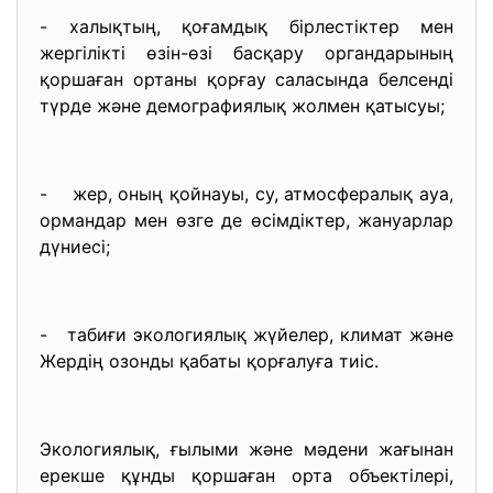
- халықтың, қоғамдық бірлестіктер мен
жергілікті өзін-өзі басқару органдарының
қоршаған ортаны қорғау саласында белсенді
түрде және демографиялық жолмен қатысуы;
- жер, оның қойнауы, су, атмосфералық ауа,
ормандар мен өзге де өсімдіктер, жануарлар
дүниесі;
- табиғи экологиялық жүйелер, климат және
Жердің озонды қабаты қорғалуға тиіс.
Экологиялық, ғылыми және мәдени жағынан
ерекше құнды қоршаған орта объектілері,