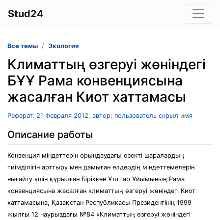
Stud24
Все темы
Экология
Климаттың өзгеруі жөніндегі
БҰҰ Рама конвенциясына
жасалған Киот хаттамасы
Реферат, 21 Февраля 2012, автор: пользователь скрыл имя
Описание работы
Конвенция міндеттерін орындаудағы өзекті шаралардың
тиімділігін арттыру мен дамыған елдердің міндеттемелерін
нығайту үшін құрылған Біріккен Ұлттар Ұйымының Рама
конвенциясына жасалған климаттың өзгеруі жөніндегі Киот
хаттамасына, Қазақстан Республикасы Президентінің 1999
жылғы 12 наурыздағы №84 «Климаттың өзгеруі жөніндегі