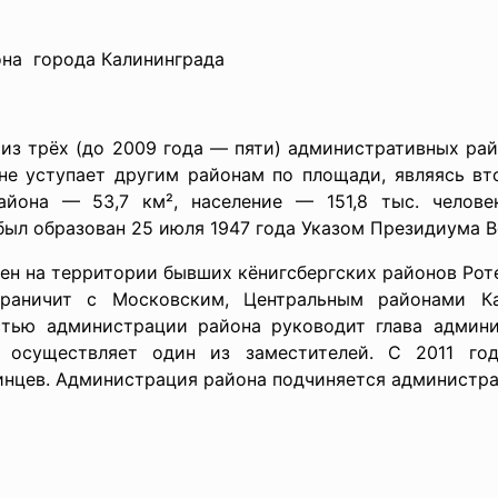
а города Калининграда
ёх (до 2009 года — пяти) административных район
е уступает другим районам по площади, являясь вт
айона — 53,7 км², население — 151,8 тыс. челове
был образован 25 июля 1947 года Указом Президиума 
 территории бывших кёнигсбергских районов Ротен
граничит с Московским, Центральным районами К
стью администрации района руководит глава админи
осуществляет один из заместителей. С 2011 го
инцев. Администрация района подчиняется администра