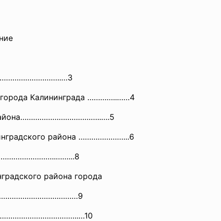
ие
……………
……………..…3
орода Калининграда …………..……4
района………………………………..….5
градского района …………………...6
…………………..……..
.8
радского района города
…………………………………9
……………………………..…10