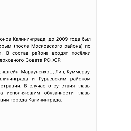
ов Калининграда, до 2009 года был
орым (после Московского района) по
к. В состав района входят посёлки
Верховного Совета РСФСР.
штейн, Марауненхоф, Лип, Куммерау,
алининграда и Гурьевским районом
страции. В случае отсутствия главы
да исполняющим обязанности главы
ции города Калининграда.