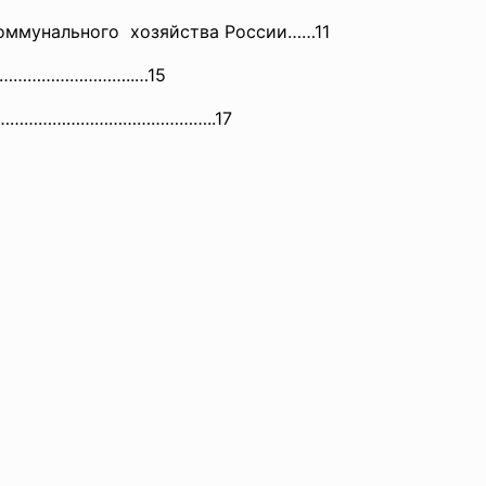
мунального хозяйства России……11
………………………..…15
ры…………………………………………..17