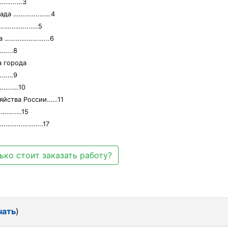
……..…3
града …………..……4
………………..….5
она …………………...6
...8
а города
………9
…..…10
яйства России……11
…..…15
……………………..17
ько стоит заказать работу?
чать
)