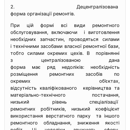
2. Децентралізована
форма організації ремонтів.
При цій формі всі види ремонтного
обслуговування, включаючи і виготовлення
необхідних запчастин, проводяться силами
і технічними засобами власної ремонтної бази,
тобто силами окремих цехів. В порівнянні
з централізованою дана
форма має ряд недоліків: необхідність
розміщення ремонтних засобів по
окремих об’єктах,
відсутність кваліфікованого керівництва та
матеріально-технічного постачання,
низький рівень спеціалізації
ремонтних робітників, низький коефіцієнт
використання верстатного парку та іншого
ремонтного обладнання, зниження якості
робіт. Ці недоліки звужують сферу