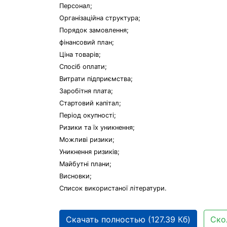
Персонал;
Організаційна структура;
Порядок замовлення;
фінансовий план;
Ціна товарів;
Спосіб оплати;
Витрати підприємства;
Заробітня плата;
Стартовий капітал;
Період окупності;
Ризики та їх уникнення;
Можливі ризики;
Уникнення ризиків;
Майбутні плани;
Висновки;
Список використаної літератури.
Скачать полностью (127.39 Кб)
Ско