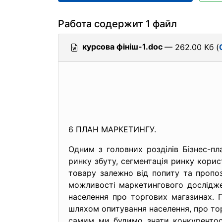
Работа содержит 1 файл
курсова фініш-1.doc
— 262.00 Кб (
6 ПЛАН МАРКЕТИНГУ.
Одним з головних розділів Бізнес-п
ринку збуту, сегментація ринку корис
товару залежно від попиту та пропози
можливості маркетингового дослідже
населення про торгових магазинах. П
шляхом опитування населення, про тор
самим ми будимо знати конкурентос