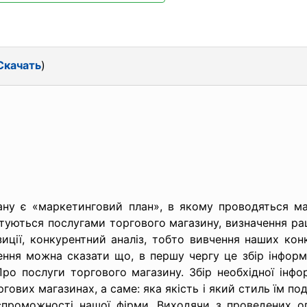
Скачать
)
лану є «маркетинговий план», в якому проводяться
ма
туються послугами торгового магазину, визначення рац
ції, конкурентний аналіз, тобто вивчення наших конку
ння можна сказати що, в першу чергу це збір інформ
ро послуги торгового магазину. Збір необхідної інфор
гових магазинах, а саме: яка якість і який стиль їм по
проможності нашої фірми. Виходячи з проведених о