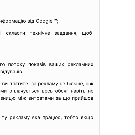
формацію від Google ™;
 скласти технічне завдання, щоб
го по
току показів ваших рекламних
відувачів.
а ви платите за рекламу не більше, ніж
ами оплачується весь обсяг навіть не
 різницю між витратами за що прийшов
 ту рекламу яка працює, тобто якщо