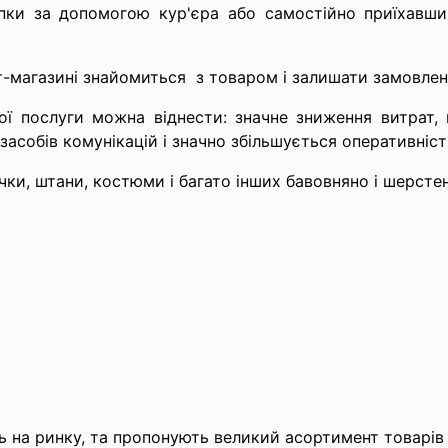
упки за допомогою кур'єра або самостійно приїхавши
т-магазині знайомиться з товаром і залишати замовле
ої послуги можна віднести: значне зниження витрат, 
асобів комунікацій і значно збільшується оперативніст
и, штани, костюми і багато інших бавовняно і шерстен
ь на ринку, та пропонують великий асортимент товарів 