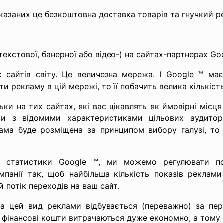
казаних це безкоштовна доставка товарів та гнучкий р
екстової, банерної або відео-) на сайтах-партнерах Go
сайтів світу. Це величезна мережа. І Googlе ™ має
рекламу в цій мережі, то її побачить велика кількість
и на тих сайтах, які вас цікавлять як ймовірні місця
йти з відомими характеристиками цільових аудитор
лама буде розміщена за принципом вибору галузі, то
до статистики Google ™, ми можемо регулювати 
панії так, щоб найбільша кількість показів реклам
 потік переходів на ваш сайт.
 цей вид реклами відбувається (переважно) за пере
 фінансові кошти витрачаються дуже економно, а тому 