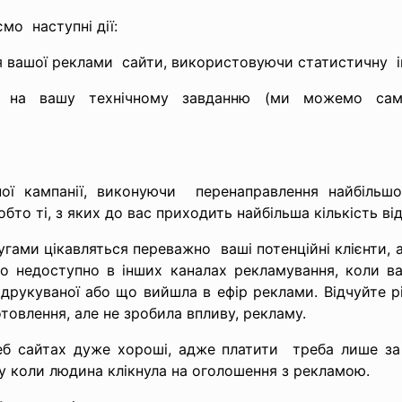
мо наступні дії:
 вашої реклами сайти, використовуючи статистичну ін
я на вашу технічному завданню (ми можемо самі
ої кампанії, виконуючи перенаправлення найбільшо
бто ті, з яких до вас приходить найбільша кількість від
угами цікавляться
переважно ваші потенційні клієнти, 
Що недоступно в інших каналах рекламування, коли в
видрукуваної або що вийшла в ефір реклами. Відчуйте
отовлення, але не зробила впливу, рекламу.
б сайтах дуже хороші, адже платити треба лише за
у коли людина клікнула на оголошення з рекламою.