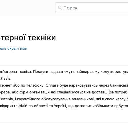
терної техніки
тель скрыл имя
'ютерна техніка. Послуги надаватимуть найширшому колу користувач
.Львів.
нтернет або по телефону. Оплата буде нараховуватись через банківськ
рєра, або фірм організацій які спеціалізуються на доставці (за потре
ютерів, і гарантійного обслуговування замовникові, які в свою чергу
ідкриття філій по області та Україні, що дозволить збільшити прбуто