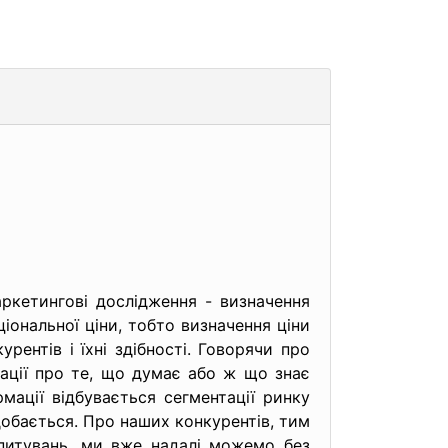
ркетингові дослідження - визначення
іональної ціни, тобто визначення ціни
рентів і їхні здібності. Говорячи про
ації про те, що думає або ж що знає
мації відбувається сегментації ринку
добається. Про наших конкурентів, тим
питувань, ми вже надалі можемо без