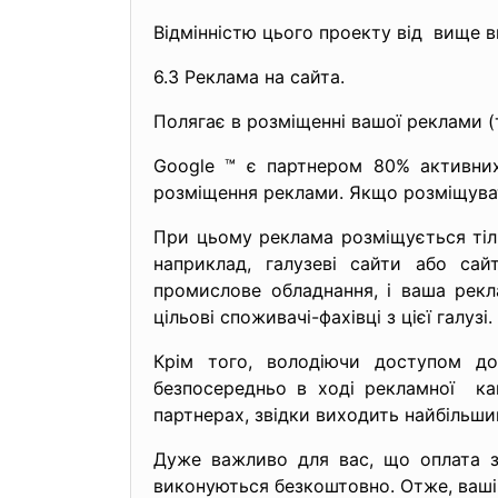
Відмінністю цього проекту від вище в
6.3 Реклама на сайта.
Полягає в розміщенні вашої реклами (т
Googlе ™ є партнером 80% активних 
розміщення реклами. Якщо розміщувати 
При цьому реклама розміщується тільк
наприклад, галузеві сайти або са
промислове обладнання, і ваша рек
цільові споживачі-фахівці з цієї галузі.
Крім того, володіючи доступом 
безпосередньо в ході рекламної кам
партнерах, звідки виходить найбільший
Дуже важливо для вас, що оплата за
виконуються безкоштовно. Отже, ваші