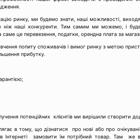
ідження.
тацію ринку, ми будемо знати, наші можливості, вихо
е ніж наші конкуренти. Тим самим ми можемо, і буд
а саме це перевезення, податки, орендна плата за магази
вчення попиту споживачів і вимог ринку з метою
прист
ільшення прибутку.
арантією;
алучення потенційних клієнтів ми вирішили створити дод
лягає в тому, що дізнатися про нові або про очікува
в Інтернеті замовити їм потрібний товар. Там же 