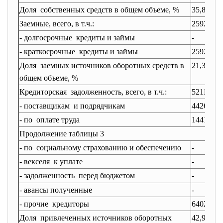
Доля собственных средств в общем объеме, %
35,8
3
Заемные, всего, в т.ч.:
25920
4
- долгосрочные кредиты и займы
-
-
- краткосрочные кредиты и займы
25920
4
Доля заемных источников оборотных средств в
21,3%
3
общем объеме, %
Кредиторская задолженность, всего, в т.ч.:
52111
3
- поставщикам и подрядчикам
44268
2
- по оплате труда
1441
3
Продолжение таблицы 3
- по социальному страхованию и обеспечению
-
-
- векселя к уплате
-
-
- задолженность перед бюджетом
-
-
- авансы полученные
-
-
- прочие кредиторы
6402
1
Доля привлеченных источников оборотных
42,9
2