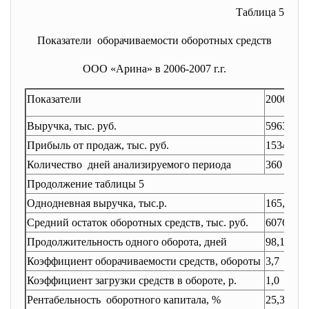
Таблица 5
Показатели оборачиваемости оборотных
средств
ООО «Арина» в 2006-2007 г.г.
Показатели
2006
20
Выручка, тыс. руб.
59630
88
Прибыль от продаж, тыс. руб.
15348
29
Количество дней анализируемого периода
360
36
Продолжение таблицы 5
Однодневная выручка, тыс.р.
165,6
24
Средний остаток оборотных средств, тыс. руб.
60768
68
Продолжительность одного оборота, дней
98,1
13
Коэффициент оборачиваемости средств, обороты
3,7
2,8
Коэффициент загрузки средств в обороте, р.
1,0
0,8
Рентабельность оборотного капитала, %
25,3
42