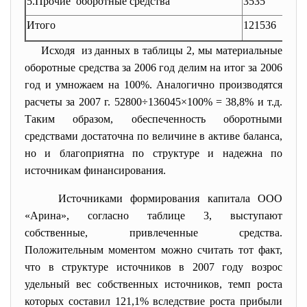
5.Прочие оборотные средства
3535
2,9
Итого
121536
10
Исходя из данных в таблицы 2, мы материальные
оборотные средства за 2006 год делим на итог за 2006
год и умножаем на 100%. Аналогично производятся
расчеты за 2007 г. 52800÷136045×100% = 38,8% и т.д.
Таким образом, обеспеченность оборотными
средствами достаточна по величине в активе баланса,
но и благоприятна по структуре и надежна по
источникам финансирования.
Источниками формирования капитала ООО
«Арина», согласно таблице 3, выступают
собственные, привлеченные средства.
Положительным моментом можно считать тот факт,
что в структуре источников в 2007 году возрос
удельный вес собственных источников, темп роста
которых составил 121,1% вследствие роста прибыли