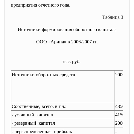
предприятия отчетного года.
Таблица 3
Источники формирования оборотного капитала
ООО «Арина» в 2006-2007 гг.
тыс. руб.
Источники оборотных средств
2006
2
Собственные, всего, в т.ч.:
43505
5
- уставный капитал
41505
4
- резервный капитал
2000
2
- нераспределенная прибыль
-
-