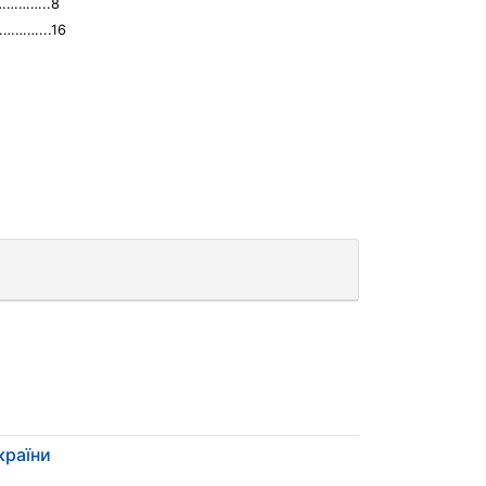
……………..8
………...16
країни