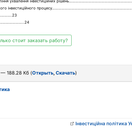
управління ухвалення інвестиційних рішень………………………………………………
анківського інвестиційного процесу…………………………………………………………………
……….23
……………………..24
лько стоит заказать работу?
— 188.28 Кб (
Открыть
,
Скачать
)
тика
Інвестиційна політика У