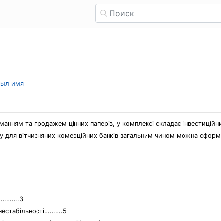
рыл имя
риманням та продажем цінних паперів, у комплексі складає інвестиційн
есу для вітчизняних комерційних банків загальним чином можна сформ
……….3
х нестабільності……….5