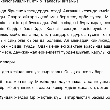
келіспеушілікті, өткір таласты айтамыз.
да бірнеше кезеңдерден өтеді. Алғашқы кезеңде кмкілж
ы. Оларға айтарлықтай мән бермесе, өрби түседі. М
лік тәртіптері бұзылады. Әділетсіздікті бұрынырақ 
ерін білдіре бастайды. Келесі кезеңде келіспеушілі
алық мойындағанда, оның заңдарын дұрыс түсініп, өз 
атын сиқырлы сыры да болады. Ал мынадай кикілжі
н сенімсіздік туады. Одан кейін екі жақтың арасында 
лмесе, дау-жанжал өркениетті түрден шығып, қарулы қ
жолдары
і дер кезінде шешуге тырысады. Оның екі жолы бар:
біт жолмен шешу. Мәміле деп дау-жанжалға қатысушы жа
ірін-бірі ұғынысып, өзара кешірімділік жасасып, ортақ 
у. Мұндай жағдай бір жақтың күші айтарлықтай басым б