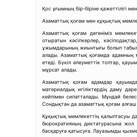
Қос ұғымның бір-біріне қажеттілігі ме
Азаматтық қоғам мен құқықтық мемле
Азаматтық қоғам дегеніміз мемлекет
отыратын кәсіпкерлер, кәсіподақта
ұжымдарының жиынтығы болып табылад
алады. Азаматтық қоғамда адамның м
етеді. Бүкіл әлеуметтік топтар, қауы
мұрсат алады.
Азаматтық қоғам адамдар қауымда
материалдық игіліктердің даму дәре
кейпімен сипатталады. Мұндай белес
Сондықтан да азаматтық қоғам алғаш т
Құқықтық мемлекеттің
қалыптасуы да
бюрократияның диктатурасына жол б
басқаруға қатысуға. Лауазымды қызм