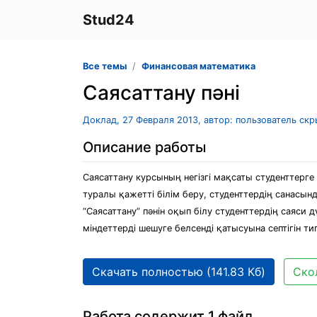
Stud24
Все темы
Финансовая математика
Саясаттану пәні
Доклад, 27 Февраля 2013, автор: пользователь ск
Описание работы
Саясаттану курсының негізгі мақсаты студенттерге
туралы қажетті білім беру, студенттердің санасы
“Саясаттану” пәнін оқып білу студенттердің саяс
міндеттерді шешуге белсенді қатысуына септігін тиг
Скачать полностью (141.83 Кб)
Ско
Работа содержит 1 файл