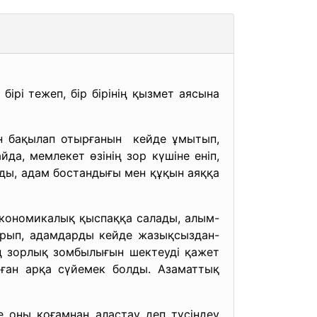
ірі тежеп, бір бірінің қызмет аясына
ін бақылап отырғанын кейде ұмытып,
а, мемлекет өзінің зор күшіне еніп,
ы, адам бостандығы мен құқын аяққа
 экономикалық қыспаққа салады, алым-
арып, адамдарды кейде жазықсыздан-
ң зорлық зомбылығын шектеуді қажет
оған арқа сүйемек болды. Азаматтық
оны қоғамнан аластау деп түсіндеу