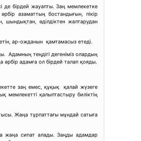
і де бірдей жауапты. Заң мемлекетке
әрбір азаматтың бостандығын, пікір
, шындықтан, әділдіктен жалтарудан
иетін, ар-ожданын қамтамасыз етеді.
ы. Адамның теңдігі дегеніміз олардың
а әрбір адамға ол бірдей талап қояды.
кетте заң емес, құқық қалай жүзеге
ық мемлекетті қалыптастыру биліктің
тысы. Жаңа тұрпаттағы мұндай сатыға
да жаңа сипат алады. Заңды адамдар