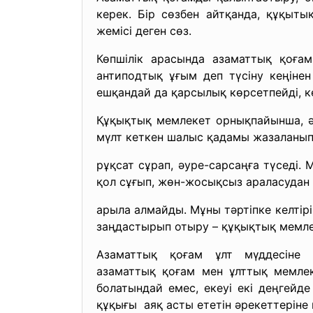
керек. Бір сөзбен айтқанда, құқыт
жемісі деген сөз.
Көпшілік арасында азаматтық қоғам
антиподтық ұғым деп түсіну кеңіне
ешқандай да қарсылық көрсетпейді, к
Құқықтық мемлекет орнықпайынша, ә
мүлт кеткен шалыс қадамы жазаланып 
рұқсат сұрап, әуре-сарсаңға түседі. 
қол сұғып, жөн-жосықсыз араласудан
арыла алмайды. Мұны тәртіпке келтірі
заңдастырып отыру – құқықтық мемле
Азаматтық қоғам ұлт мүддесіне 
азаматтық қоғам мен ұлттық мемлек
болатындай емес, екеуі екі деңгейд
құқығы аяқ асты ететін әрекеттеріне 