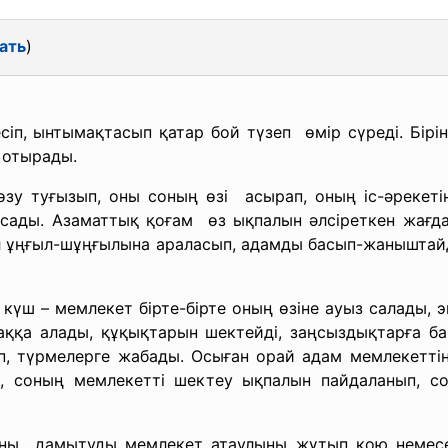
ать
)
іп, ынтымақтасып қатар бой түзеп өмір сүреді. Бірін б
 отырады.
өзу туғызып, оны соның өзі асырап, оның іс-әрекет
сады. Азаматтық қоғам өз ықпалын әлсіреткен жағдайд
л ұңғыл-шұңғылына араласып, адамды басып-жаныштайд
 күш – мемлекет бірте-бірте оның өзіне ауыз салады,
паққа алады, құқықтарын шектейді, заңсыздықтарға б
іп, түрмелерге жабады. Осыған орай адам мемлекетті
п, соның мемлекетті шектеу ықпалын пайдаланып, с
оны дамытуды мемлекет атаулыны жұтып қою немесе 