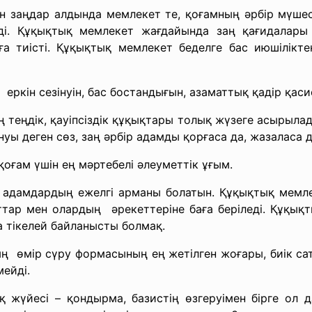
 заңдар алдында мемлекет те, қоғамның әрбір мүшес
ді. Құқықтық мемлекет жағдайында заң қағидалары 
а тиісті. Құқықтық мемлекет беделге бас июшіліктен
еркін сезінуін, бас бостандығын, азаматтық қадір қас
теңдік, қауіпсіздік құқықтары толық жүзеге асырылад
уы деген сөз, заң әрбір адамды қорғаса да, жазаласа д
қоғам үшін ең мәртебелі әлеуметтік ұғым.
адамдардың ежелгі арманы болатын. Құқықтық мемле
ар мен олардың әрекеттеріне баға беріледі. Құқықт
а тікелей байланысты болмақ.
 өмір сүру формасының ең жетілген жоғары, биік са
ейді.
қ жүйесі – қондырма, базистің өзгеруімен бірге ол 