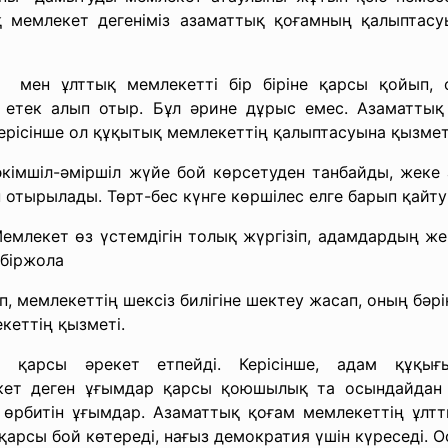
ық мемлекет дегеніміз азаматтық қоғамның қалыптас
 мен ұлттық мемлекетті бір біріне қарсы қойып, о
н етек алып отыр. Бұл әрине дұрыс емес. Азаматтық
ерісінше ол құқытық мемлекеттің қалыптасуына қызмет 
кімшіл-әміршіл жүйе бой көрсетуден танбайды, жеке 
отырылады. Төрт-бес күнге көршілес елге барып қайту
Мемлекет өз үстемдігін толық жүргізіп, адамдардың же
 біржола
п, мемлекеттің шексіз билігіне шектеу жасап, оның бәр
кеттің қызметі.
қарсы әрекет етпейді. Керісінше, адам құқығ
ет деген ұғымдар қарсы қоюшылық та осындайдан ту
е өрбитін ұғымдар. Азаматтық қоғам мемлекеттің ұлт
қарсы бой көтереді, нағыз демократия үшін күреседі. О