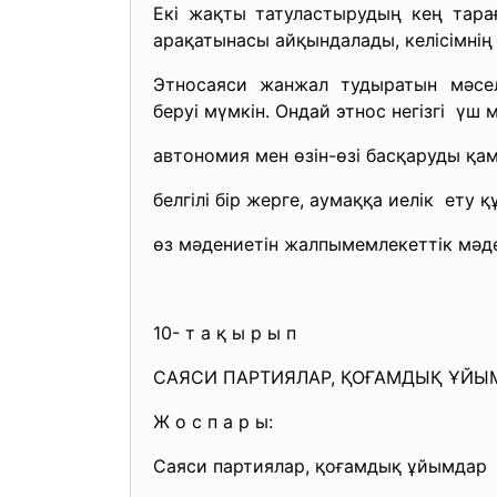
Екі жақты татуластырудың кең тарағ
арақатынасы айқындалады, келісімні
Этносаяси жанжал тудыратын мәсел
беруі мүмкін. Ондай этнос негізгі үш 
автономия мен өзін-өзі басқаруды қа
белгілі бір жерге, аумаққа иелік ету қ
өз мәдениетін жалпымемлекеттік мәде
10- т а қ ы р ы п
САЯСИ ПАРТИЯЛАР, ҚОҒАМДЫҚ ҰЙЫ
Ж о с п а р ы:
Саяси партиялар, қоғамдық ұйымдар м