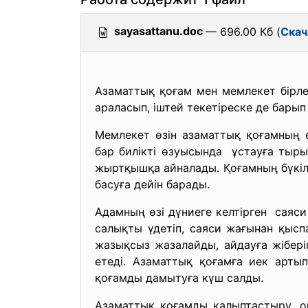
sayasattanu.doc
— 696.00 Кб (
Скач
Азаматтық қоғам мен мемлекет бірлес
араласып, іштей текетіреске де барып
Мемлекет өзін азаматтық қоғамның 
бар билікті өзуысында ұстауға тыры
жыртқышқа айналады. Қоғамның бүкі
басуға дейін барады.
Адамның өзі дүниеге келтірген саяси
салықты үдетіп, саяси жағынан қыс
жазықсыз жазалайды, айдауға жібер
етеді. Азаматтық қоғамға иек арты
қоғамды дамытуға күш салды.
Азаматтық қоғамды қалыптастыру, 