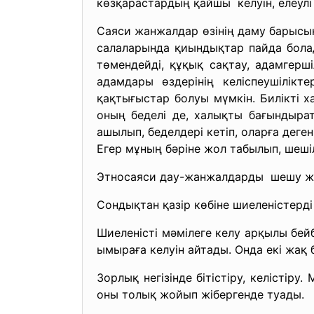
көзқарастардың қайшы келуін, елеулі 
Саяси жанжалдар өзінің даму барысын
салаларында қиындықтар пайда болад
төмендейді, құқық сақтау, адамгерші
адамдары өздерінің келіспеушілікт
қақтығыстар болуы мүмкін. Билікті х
оның беделі де, халықты бағындыр
ашылып, беделдері кетіп, оларға деге
Егер мұның бәріне жол табылып, шеші
Этносаяси дау-жанжалдарды шешу 
Сондықтан қазір көбіне шиеленістерд
Шиеленісті мәмілеге келу арқылы бей
ымыраға келуін айтады. Онда екі жақ б
Зорлық негізінде бітістіру, келістір
оны толық жойып жібергенде туады.