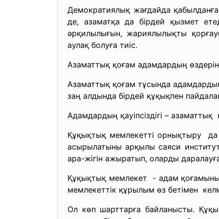
Демократиялық жағдайда қабылданған
де, азаматқа да бірдей қызмет ете
әрқилылығын, жариялылықты қорғауғ
аулақ болуға тиіс.
Азаматтық қоғам адамдардың өздерін 
Азаматтық қоғам тұсында адамдардың 
заң алдында бірдей құқықпен пайдалан
Адамдардың қауіпсіздігі – азаматтық 
Құқықтық мемлекетті орнықтыру да 
асырылатыны арқылы саяси институтт
ара-жігін ажыратып, оларды даралауғ
Құқықтық мемлекет - адам қоғамының
мемлекеттік құрылым өз бетімен келм
Ол көп шарттарға байланысты. Құқы