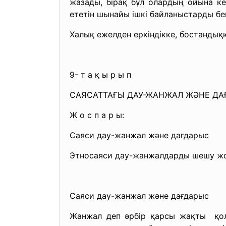
жазады, бірақ бұл олардың ойына ке
ететін шынайы ішкі байланыстарды бе
Халық ежелден еркіндікке, бостандық
9- т а қ ы р ы п
САЯСАТТАҒЫ ДАУ-ЖАНЖАЛ ЖӘНЕ ДА
Ж о с п а р ы:
Саяси дау-жанжал және дағдарыс
Этносаяси дау-жанжалдарды шешу ж
Саяси дау-жанжал және дағдарыс
Жанжал деп әрбір қарсы жақты қола