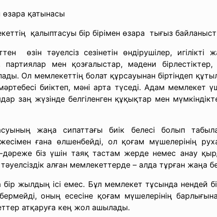
н өзара қатынасы
кеттің қалыптасуы бір бірімен өзара тығыз байланыст
тен өзін тәуелсіз сезінетін өндірушілер, игілікті 
р, партиялар мен қозғалыстар, мәдени бірлестіктер
ы. Ол мемлекеттің болат құрсауынан біртіндеп құтыл
әртебесі биіктеп, мәні арта түседі. Адам мемлекет ү
мдар заң жүзінде белгіленген құқықтар мен мүмкіндікт
суының жаңа сипаттағы биік белесі болып табыл
жесімен ғана өлшенбейді, ол қоғам мүшелерінің руха
-дәреже біз үшін таяқ тастам жерде немес анау қыр
әуелсіздік алған мемлекеттерде – алда тұрған жаңа бе
 бір жылдың ісі емес. Бұл мемлекет тұсында нендей бі
ермейді, оның есесіне қоғам мүшелерінің барлығына
еттер атқаруға кең жол ашылады.