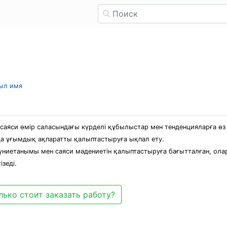
рыл имя
 саяси өмір саласындағы күрделі құбылыстар мен тенденцияларға өз 
нда ұғымдық ақпаратты қалыптастыруға ықпал ету.
и дүниетанымы мен саяси мәдениетін қалыптастыруға бағытталған, ол
ізеді.
лько стоит заказать работу?