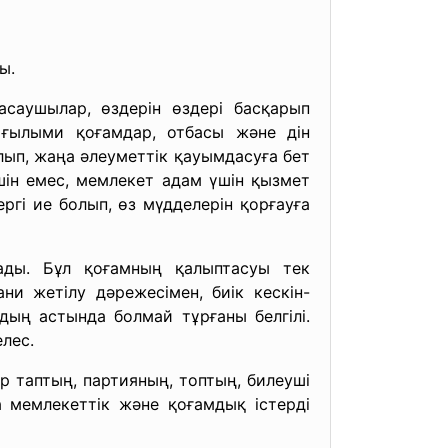
ы.
жасаушылар, өздерін өздері басқарып
, ғылыми қоғамдар, отбасы және дін
ып, жаңа әлеуметтік қауымдасуға бет
шін емес, мемлекет адам үшін қызмет
ергі ие болып, өз мүдделерін қорғауға
ады. Бұл қоғамның қалыптасуы тек
ни жетілу дәрежесімен, биік кескін-
дың астында болмай тұрғаны белгілі.
лес.
р таптың, партияның, топтың, билеуші
 мемлекеттік және қоғамдық істерді