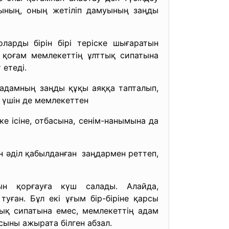
уының, оның жетіліп дамуының заңды
ларды бірін бірі теріске шығаратын
 қоғам мемлекеттің ұлттық сипатына
етеді.
адамның заңды құқы аяққа тапталып,
 үшін де мемлекеттен
ке ісіне, отбасына, сенім-нанымына да
ін әділ қабылданған заңдармен реттеп,
ын қорғауға күш салады. Алайда,
ған. Бұл екі ұғым бір-біріне қарсы
тық сипатына емес, мемлекеттің адам
сыны ажырата білген абзал.