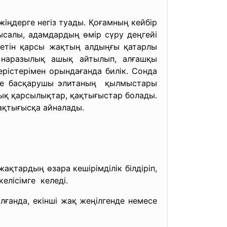
іңдерге негіз туады. Қоғамның кейбір
ысалы, адамдардың өмір сүру деңгейі
сезетін қарсы жақтың алдыңғы қатарлы
к, наразылық ашық айтылып, алғашқы
ерістерімен орындағанда билік. Сонда
ңде басқарушы элитаның қылмыстары
ашық қарсылықтар, қақтығыстар болады.
ақтығысқа айналады.
қтардың өзара кешірімділік білдіріп,
келісімге келеді.
олғанда, екінші жақ жеңілгенде немесе