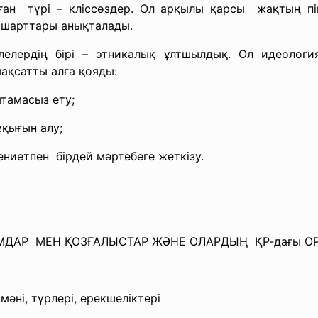
ан түрі – кліссөздер. Ол арқылы қарсы жақтың пікір
ң шарттары анықталады.
елердің бірі – этникалық ұлтшылдық. Ол идеологи
мақсатты алға қояды:
мтамасыз ету;
ұқығын алу;
ниетпен бірдей мәртебеге жеткізу.
МДАР МЕН ҚОЗҒАЛЫСТАР ЖӘНЕ ОЛАРДЫҢ ҚР-дағы ОР
әні, түрлері, ерекшеліктері