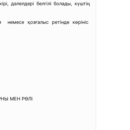
і, дәлелдері белгілі болады, күштің
я немесе қозғалыс ретінде көрініс
НЫ МЕН РӨЛІ