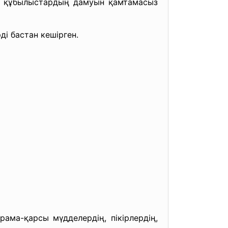
дық құбылыстардың дамуын қамтамасыз
ді бастан кешірген.
ма-қарсы мүдделердің, пікірлердің,