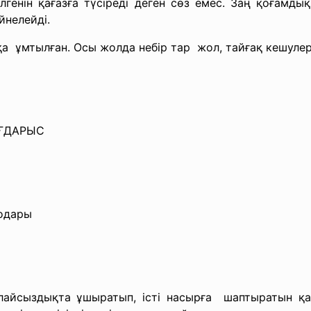
лгенін қағазға түсіреді деген сөз емес. Заң қоғам
йнелейді.
қа ұмтылған. Осы жолда небір тар жол, тайғақ кешулер
ҒДАРЫС
одары
йсыздықта ұшыратып, істі насырға шаптыратын қара