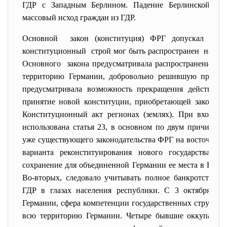
ГДР с Западным Берлином. Падение Берлинской сте
массовый исход граждан из ГДР.
Основной закон (конституция) ФРГ допускал два
конституционный строй мог быть распространен на Вос
Основного закона предусматривала распространение ег
территорию Германии, добровольно решившую присое
предусматривала возможность прекращения действия 
принятие новой конституции, приобретающей законну
Конституционный акт регионах (землях). При вхожде
использована статья 23, в основном по двум причинам.
уже существующего законодательства ФРГ на восточногер
варианта реконституирования нового государства, по
сохранение для объединенной Германии ее места в Евр
Во-вторых, следовало учитывать полное банкротство и
ГДР в глазах населения республики. С 3 октября 1990
Германии, сфера компетенции государственных структур
всю территорию Германии. Четыре бывшие оккупацион