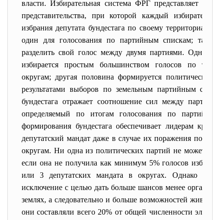
власти. Избирательная система ФРГ представляет соб
представительства, при которой каждый избиратель 
избрания депутата бундестага по своему территориальн
один для голосования по партийным спискам; таким 
разделить свой голос между двумя партиями. Одна пол
избирается простым большинством голосов по терр
округам; другая половина формируется политическими
результатами выборов по земельным партийным списк
бундестага отражает соотношение сил между партиям
определяемый по итогам голосования по партийным
формирования бундестага обеспечивает лидерам круп
депутатский мандат даже в случае их поражения по те
округам. Ни одна из политических партий не может быть
если она не получила как минимум 5% голосов избират
или 3 депутатских мандата в округах. Однако на 
исключение с целью дать больше шансов менее организ
землях, а следовательно и больше возможностей живущим
они составляли всего 20% от общей численности электо