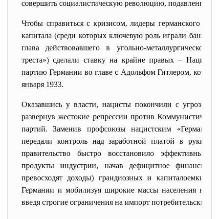
совершить социалистическую революцию, подавленными 
Чтобы справиться с кризисом, лидеры германского ф
капитала (среди которых ключевую роль играли банкир
глава действовавшего в угольно-металлургической 
треста») сделали ставку на крайне правых – Национа
партию Германии во главе с Адольфом Гитлером, которы
января 1933.
Оказавшись у власти, нацисты покончили с угрозой с
развернув жестокие репрессии против Коммунистическо
партий. Заменив профсоюзы нацистским «Германски
передали контроль над заработной платой в руки пр
правительство быстро восстановило эффективный п
продукты индустрии, начав дефицитное финансиров
превосходят доходы) грандиозных и капиталоемких п
Германии и мобилизуя широкие массы населения на об
введя строгие ограничения на импорт потребительских то