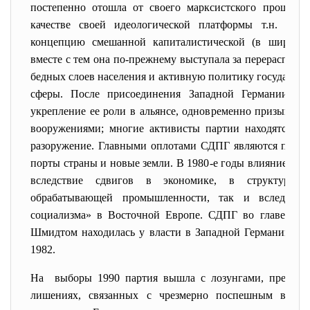
постепенно отошла от своего марксистского прошлог
качестве своей идеологической платформы т.н. Бад-
концепцию смешанной капиталистической (в широком
вместе с тем она по-прежнему выступала за перераспреде
бедных слоев населения и активную политику государст
сферы. После присоединения Западной Германии 
укрепление ее роли в альянсе, одновременно призывая 
вооружениями; многие активисты партии находятся в 
разоружение. Главными оплотами СДПГ являются пром
порты страны и новые земли. В 1980-е годы влияние пар
вследствие сдвигов в экономике, в структуре к
обрабатывающей промышленности, так и вследствие
социализма» в Восточной Европе. СДПГ во главе с В
Шмидтом находилась у власти в Западной Германим в 
1982.
На выборы 1990 партия вышла с лозунгами, предуп
лишениях, связанных с чрезмерно поспешным воссо