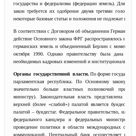
государства и федерализма (федерации земель). Для вн
закон требуется их одобрение двумя третями голосов в
некоторые базовые статьи и положения не подлежат изме
В соответствии с Договором об объединении Германии, п
действие Основного закона ФРГ распространялось на пя
германских земель и объединенный Берлин с момента и
октября 1990. Однако правительству была дана воз
необходимых кадровых изменений и институциональной 
Органы государственной власти.
По форме государств
парламентская республика. По Основному закону вла
значительно больше властных полномочий предоста
министру). Законодательная власть представлена дву
верхней (более «слабой») палатой является бундесрат,
палатой – бундестаг. Федеральное правительство, или к
федерального канцлера и федеральных министров. 
проведение политики в области международных отнош
коммуникаций. Центральный банк осуществляет контр