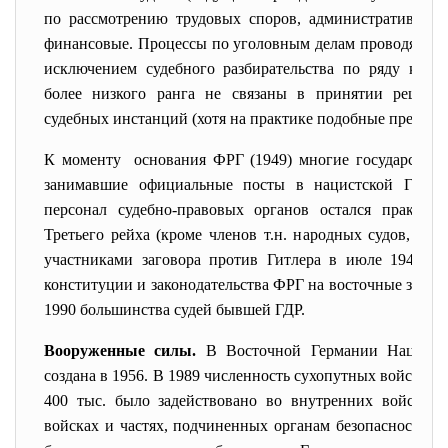
по рассмотрению трудовых споров, административные
финансовые. Процессы по уголовным делам проводятся с
исключением судебного разбирательства по ряду конс
более низкого ранга не связаны в принятии решен
судебных инстанций (хотя на практике подобные прецеден
К моменту основания ФРГ (1949) многие государстве
занимавшие официальные посты в нацистской Герма
персонал судебно-правовых органов остался практич
Третьего рейха (кроме членов т.н. народных судов, исп
участниками заговора против Гитлера в июле 1944). И
конституции и законодательства ФРГ на восточные земли
1990 большинства судей бывшей ГДР.
Вооруженные силы.
В Восточной Германии Национа
создана в 1956. В 1989 численность сухопутных войск сос
400 тыс. было задействовано во внутренних войсках
войсках и частях, подчиненных органам безопасности. 