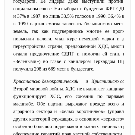
государств. Ее лидеры даже выступили против Дог
социальном союзе. На выборах в бундестаг ФРГ СДПГ по
и 37% в 1987, но лишь 33,5% голосов в 1990, 36,4% в 1994
в 1990 партия смогла завоевать большинство мест в н
земель, так как подтвердились многие ее прогнозы
повысили налоги, упал курс немецкой марки и др. Р
переустройства страны, предложенной ХДС, многие вос
отдали предпочтение СДПГ и помогли ей стать правя
«Зелеными») во главе с канцлером Герхардом Шрёде
получила 298 из 669 мест в бундестаге.
Христианско-демократический и Христианско-соци
Второй мировой войны. ХДС не выдвигает кандидатов в о
функционирует ХСС, его союзник по парламентск
масштабе. Обе партии выражают прежде всего интере
аграрного сектора и «белых воротничков» (управленце
других категорий служащих, в основном «верхнего» и «с
особенно большой поддержкой в южных районах страны.
обеспечение гарантий прав частной собственности и да