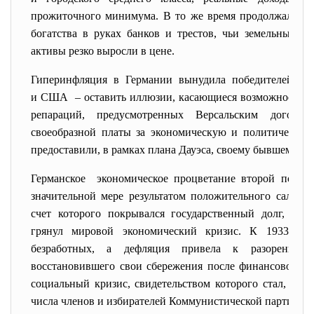
прожиточного минимума. В то же время продолжалась 
богатства в руках банков и трестов, чьи земельные 
активы резко выросли в цене.
Гиперинфляция в Германии вынудила победителей –
и США – оставить иллюзии, касающиеся возможности 
репараций, предусмотренных Версальским договор
своеобразной платы за экономическую и политическую
предоставили, в рамках плана Дауэса, своему бывшему п
Германское экономическое процветание
второй полов
значительной мере результатом положительного сальдо 
счет которого покрывался государственный долг, заве
грянул мировой экономический кризис. К 1933 в 
безработных, а дефляция привела к разорению 
восстановившего свои сбережения после финансового к
социальный кризис, свидетельством которого стал, в ча
числа членов и избирателей Коммунистической партии, 