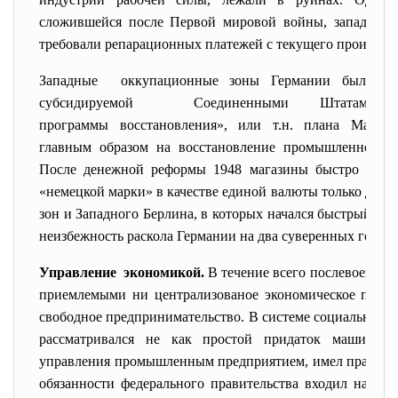
сложившейся после Первой мировой войны, западные 
требовали репарационных платежей с текущего производс
Западные оккупационные зоны Германии были вк
субсидируемой Соединенными Штатами А
программы восстановления», или т.н. плана Маршал
главным образом на восстановление промышленности 
После денежной реформы 1948 магазины быстро напол
«немецкой марки»
в качестве единой валюты только для
зон и Западного Берлина, в которых начался быстрый эк
неизбежность раскола Германии на два суверенных госуда
Управление экономикой.
В течение всего послевоенног
приемлемыми ни централизованое экономическое плани
свободное предпринимательство. В системе социального 
рассматривался не как простой придаток машины, 
управления промышленным предприятием, имел право на
обязанности федерального правительства входил надзо