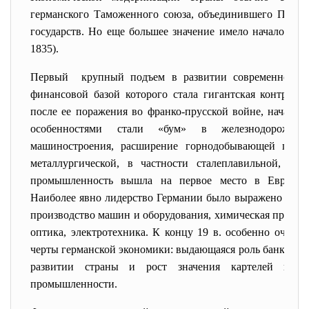
германского Таможенного союза, объединившего Прусс
государств. Но еще большее значение имело начало стро
1835).
Первый крупный подъем в развитии современной ге
финансовой базой которого стала гигантская контрибу
после ее поражения во франко-прусской войне, начался
особенностями стали «бум» в железнодорожном 
машиностроения, расширение горнодобывающей пром
металлургической, в частности сталеплавильной, ин
промышленность вышла на первое место в Европе, 
Наиболее явно лидерство Германии было выражено в наук
производство машин и оборудования, химическая промыш
оптика, электротехника. К концу 19 в. особенно очеви
черты германской экономики: выдающаяся роль банковско
развитии страны и рост значения картелей и тр
промышленности.