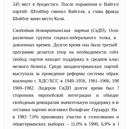
245 мест в бундестаге. После поражения и Вайгель, и
партий: Штойбер сменил Вайгеля, а глава фракции Х
Шойбле занял место Коля.
Свободная демократическая партия
(
СвДП
). Основан
различные группы социал-либерального толка, в том
довоенных времен. Долгое время она была третьей по з
программе делается упор на необходимости соблюде
свобод; партия находит поддержку в среднем классе, в 
мелкого бизнеса. Среди западногерманских партий им
выступала за проведение реформы системы образован
коалицию с ХДС/ХСС в 1949–1956, 1961–1966, 1982–199
1969–1982. Лидером СвДП долгое время был Ханс
сторонник европейской интеграции и объединени
свободным демократам значительную поддержку в восточн
отставки партию возглавил Вольфганг Герхардт. На вы
в 1983 7,0% принявших участие в голосовании избира
общегерманских выборах – 11,0% в 1990, 6,9% в 1994