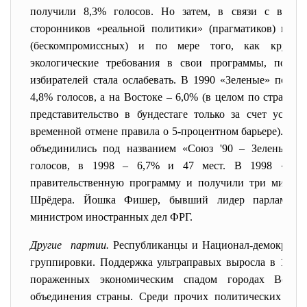
получили 8,3% голосов. Но затем, в связи с внут
сторонников
«
реальной политики
» (
прагматиков) и «
(бескомпромиссных) и по мере того, как крупны
экологические требования в свои программы, подде
избирателей стала ослабевать. В 1990 «Зеленые» получ
4,8% голосов, а на Востоке – 6,0% (в целом по стране –
представительство в бундестаге только за счет успех
временной отмене правила о 5-процентном барьере). Зап
объединились под названием «Союз
'90
– Зеленые». 
голосов, в 1998 – 6,7% и 47 мест. В 1998 «Зел
правительственную программу и получили три минист
Шрёдера. Йошка Фишер, бывший лидер парламентс
министром иностранных дел ФРГ.
Другие партии.
Республиканцы и Национал-демократиче
группировки. Поддержка ультраправых выросла в 1980-
пораженных экономическим спадом городах Восто
объединения страны. Среди прочих политических пар