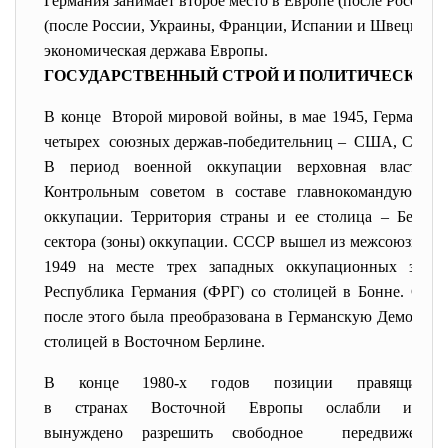
Германия занимает второе место в Европе (после России),
(после России, Украины, Франции, Испании и Швеции). 
экономическая держава Европы.
ГОСУДАРСТВЕННЫЙ СТРОЙ И ПОЛИТИЧЕСКОЕ 
В конце Второй мировой войны, в мае 1945, Германия 
четырех союзных держав-победительниц –
США, СССР, В
В период военной оккупации верховная власть в
Контрольным советом в составе главнокомандующих
оккупации. Территория страны и ее столица – Берли
сектора (зоны) оккупации. СССР вышел из межсоюзных о
1949 на месте трех западных оккупационных зон б
Республика Германия (ФРГ) со столицей в Бонне. Сове
после этого была преобразована в Германскую Демократ
столицей в Восточном Берлине.
В конце 1980-х годов позиции правящих ко
в странах Восточной Европы ослабли и 
вынуждено разрешить свободное передвижение