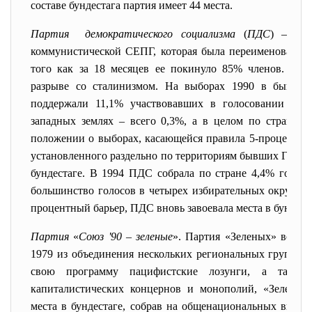
составе бундестага партия имеет 44 места.
Партия демократического социализма
(
ПДС
)
–
на
коммунистической СЕПГ, которая была переименована в
того как за 18 месяцев ее покинуло 85% членов. Ли
разрыве со сталинизмом. На выборах 1990 в бывше
поддержали 11,1% участвовавших в голосовании изби
западных землях – всего 0,3%, а в целом по стране –
положении о выборах, касающейся правила 5-процентног
установленного раздельно по территориям бывших ГДР и
бундестаге. В 1994 ПДС собрала по стране 4,4% голосо
большинство голосов в четырех избирательных округах в
процентный барьер, ПДС вновь завоевала места в бундеста
Партия
«
Союз
'90
– зеленые
». Партия «Зеленых» возни
1979 из объединения нескольких региональных группир
свою программу пацифистские лозунги, а также 
капиталистических концернов и монополий, «Зеленые
места в бундестаге, собрав на общенациональных выбор