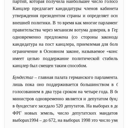
партий, которая получила наибольшее число голосов н
Канцлер предлагает кандидатуры членов кабинета ми
утверждения президентом страны и определяет основны
внешней политики. В то время как многие парламентские
правительства через механизм вотума доверия, в Герман
одновременно предложена (со стороны законодательн
кандидатура на пост канцлера, приемлемая для большин
ограничение в Основном законе, называемое «конструк
имеет целью поддержание политической стабильнос
канцлер был смещен таким способом.
Бундестаг
– главная палата германского парламента. Пра
лишь пока оно поддерживается большинством в бунде
голосованием в два тура
сроком на четыре года. В больш
министров одновременно является и депутатом бундеста
в бундестаге заседало 520 депутатов. На выборах в декабр
ФРГ новых земель, число депутатских мандатов бы
выборах1994 – до 672, на выборах 1998 это число уменьши