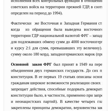
исполнения всех контрольных функций в отношении Гер
советских войск на территории прежней ГДР, в соответс
определен на период до 1994).
Фактически же Восточная и Западная Германия стали е
когда из обращения была выведена восточногерман
территории ГДР национальной валютой ФРГ – западногерм
для подлежавших обмену сумм до 4000 восточногерманск
и курсу 2:1 для сумм, превышавших эту величину). Вс
сумму около 180 млрд. западногерманских марок (примерн
Основной закон ФРГ
был принят в 1949 на переходн
объединения двух германских государств. До сих пор в 
конституция. В ее первых 19 статьях описаны основные 
гражданам широкие возможности реализации своих прав, 
запрещает действия, способные подорвать демократичес
конституции было, в частности, применено при запреще
и неонацистских партий). В качестве четырех главн
закреплены принципы демократии, верховенства закона,