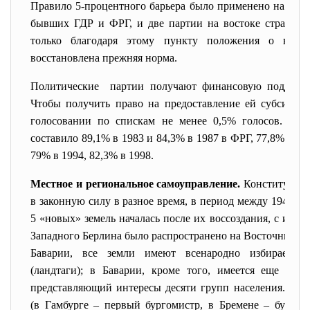
Правило 5-процентного барьера было применено на этот 
бывших ГДР и ФРГ, и две партии на востоке страны п
только благодаря этому пункту положения о выб
восстановлена прежняя норма.
Политические партии получают финансовую поддержк
Чтобы получить право на предоставление ей субсидий,
голосовании по спискам не менее 0,5% голосов. Уча
составило 89,1% в 1983 и 84,3% в 1987 в ФРГ, 77,8% в о
79% в 1994, 82,3% в 1998.
Местное и региональное самоуправление.
Конституции 
в законную силу в разное время, в период между 1946 и 
5 «новых» земель началась после их воссоздания, с июл
Западного Берлина было распространено на Восточный Бе
Баварии, все земли имеют всенародно избираемые
(ландтаги); в Баварии, кроме того, имеется еще и се
представляющий интересы десяти групп населения. Пов
(в Гамбурге – первый бургомистр, в Бремене – бургом