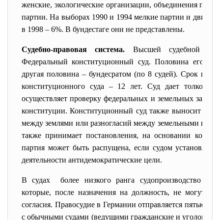
женские, экологические организации, объединения пенси
партии. На выборах 1990 и 1994 мелкие партии и движен
в 1998 – 6%. В бундестаге они не представлены.
Судебно-правовая система.
Высшей судебной инс
Федеральный конституционный суд. Половина его член
другая половина – бундесратом (по 8 судей). Срок пол
конституционного суда – 12 лет. Суд дает толкован
осуществляет проверку федеральных и земельных законов
конституции. Конституционный суд также выносит част
между землями или разногласий между земельными и фед
также принимает постановления, на основании которы
партия может быть распущена, если судом установлено,
деятельности антидемократические цели.
В судах более низкого ранга
судопроизводство вед
которые, после назначения на должность, не могут бы
согласия. Правосудие в Германии отправляется пятью вет
с обычными судами (ведущими гражданские и уголовные 