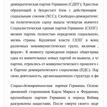
демократическая партия Германии (СДПГ); Христианско-
образующий в бундестаге блок с действующим толь
социальным союзом (ХСС); Свободно-демократическая п
на политическую сцену вышла четвертая значительная
Социалистическая единая партия Германии (СЕПГ) и ко
мелкие партии полностью определяли социальную, эк
жизнь страны. Крушение власти СЕПГ в конце 198
различных некоммунистических групп, включая дви
форум». К моменту проведения первых общегерманских
одна из значительных новых партий не выжила, а члены
партии, отреклись от коммунистического прошлого и пер
в Партию демократического социализма (ПДС). Партии
свою деятельность, организационную структуру и финанс
Социал-демократическая партия Германии.
Основанная 
движений сторонников Карла Маркса и Фердинанда Ла
крупнейшую партию Германии в период Веймарской
разгромлена нацистами. После смерти своего лидера 