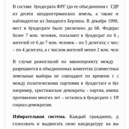
В составе бундесрата ФРГ (до ее объединения с ГДР) бы
из десяти западногерманских земель, а также не уч
наблюдатели из Западного Берлина. В декабре 1990, пос
мест в бундесрате было увеличено до 68. Федеральны
более 7 млн. человек, посылают в бундесрат по 6 делег
жителей от 6 до 7 млн. человек – по 5 делегата; с числом 
– по 4 делегата, а с числом жителей менее 2 млн. человек –
В случае разногласий по законопроекту между бунд
разрешаются в объединенных комитетах (совместных коми
земельные выборы не совпадают по времени с общен
между политическими партиями в бундестаге и бундеср
например, христианские демократы – партия, имевшая бо
протяжении многих лет – остались в бундесрате с 1991 
социал-демократам.
Избирательная система
.
Каждый гражданин, дости
голосовать и выдвигать свою кандидатуру на выбора