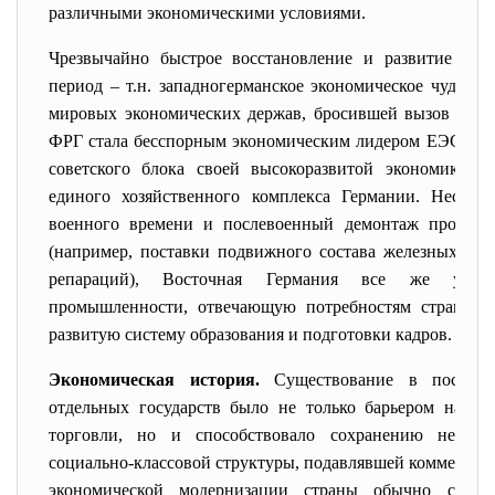
различными экономическими условиями.
Чрезвычайно быстрое восстановление и развитие хоз
период – т.н. западногерманское экономическое чудо – 
мировых экономических держав, бросившей вызов США
ФРГ стала бесспорным экономическим лидером ЕЭС. ГДР
советского блока своей высокоразвитой экономикой,
единого хозяйственного комплекса Германии. Несмот
военного времени и послевоенный демонтаж промыш
(например, поставки подвижного состава железных дор
репараций), Восточная Германия все же унасл
промышленности, отвечающую потребностям страны т
развитую систему образования и подготовки кадров.
Экономическая история.
Существование в послена
отдельных государств было не только барьером на пу
торговли, но и способствовало сохранению негибко
социально-классовой структуры, подавлявшей коммерчес
экономической модернизации страны обычно связ