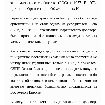
экономического сообщества (ЕЭС) в 1957. В 1973, од
принята в Организацию Объединенных Наций.
Германская Демократическая Республика была создана к
ориентации. Она стала одним из учредителей Совета 
(СЭВ) в 1949 и Организации Варшавского договора в 1
была признана большинством некоммунистических г
коммунистическими странами.
Антагонизм между двумя германскими
государствами
инициативе Восточной Германии была сооружена Берлин
между ними улучшились только в 1969, с приходом на п
СДПГ Вилли Брандта, ставшего проводить новую «вост
нормализации отношений со странами советского блока.
договор об основах взаимоотношений, взаимно призна
впервые признала большинство сложившихся де-фак
Восточной Европе.
В августе 1990 ФРГ и ГДР заключили договор, кас