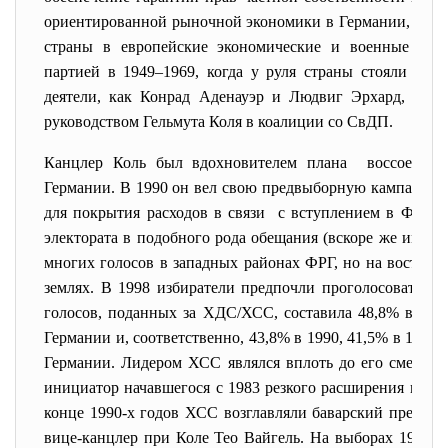
ориентированной рыночной экономики в Германии, а так
страны в европейские экономические и военные ст
партией в 1949–1969, когда у руля страны стояли так
деятели, как Конрад Аденауэр и Людвиг Эрхард, и ве
руководством Гельмута Коля в коалиции со СвДП.
Канцлер Коль был вдохновителем плана воссоедине
Германии. В 1990 он вел свою предвыборную кампанию,
для покрытия расходов в связи с вступлением в ФРГ н
электората в подобного рода обещания (вскоре же им на
многих голосов в западных районах ФРГ, но на востоке
землях. В 1998 избиратели предпочли проголосовать н
голосов, поданных за ХДС/ХСС, составила 48,8% в 198
Германии и, соответственно, 43,8% в 1990, 41,5% в 1994,
Германии. Лидером ХСС являлся вплоть до его смерти 
инициатор начавшегося с 1983 резкого расширения масш
конце 1990-х годов ХСС возглавляли баварский премье
вице-канцлер при Коле Тео Вайгель. На выборах 1998 