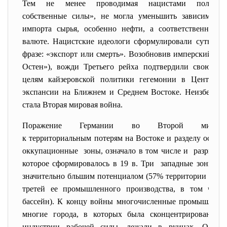
Тем не менее проводимая нацистами политик
собственные силы», не могла уменьшить зависимост
импорта сырья, особенно нефти, а соответственно и
валюте. Нацистские идеологи сформулировали суть это
фразе: «экспорт или смерть». Возобновив имперский «на
Остен»), вожди Третьего рейха подтвердили свою пр
целям кайзеровской политики гегемонии в Централ
экспансии на Ближнем и Среднем Востоке. Неизбежны
стала Вторая мировая война.
Поражение Германии во Второй мирово
к территориальным потерям на Востоке и разделу оставш
оккупационные зоны, означало в том числе и разрыв то
которое сформировалось в 19 в. Три западные зоны, с
значительно бльшим потенциалом (57% территории дово
третей ее промышленного производства, в том числ
бассейн). К концу войны многочисленные промышленны
многие города, в которых была сконцентрирована зн
индустрии рабочей силы, лежали в руинах. Однако