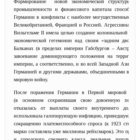
Формирование новой экономической структуры 
промышленности и финансового капитала способство
Германии в конфликты с наиболее могущественными ев
Великобританией, Францией и Россией. Агрессивная по
Вильгельме
II
имела целью создание колониальной импе
экономической гегемонии над своим «задним двором
Балканах (в пределах империи Габсбургов – Австро-Ве
завоевание доминирующего положения на территори
империи, а соответственно, и во всей Западной Азии. Ж
Германией и другими державами, объединенными в союз
мировую войну.
После поражения Германии в Первой мировой вой
(в основном сохранившая свою довоенную полити
отказалась от выплаты своего внутреннего долга
использовала галопирующую инфляцию, приведшую к обе
сокращению платежеспособного спроса (к 1923 стоимо
марки составляла уже миллионы рейхсмарок). Это прив
и городского среднего класса, реальные доходы к