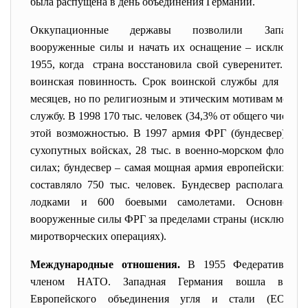
была распущена в день объединения Германии.
Оккупационные державы позволили Западно
вооруженные силы и начать их оснащение – исключит
1955, когда страна восстановила свой суверенитет. В 
воинская повинность. Срок воинской службы для мол
месяцев, но по религиозным и этическим мотивам можно 
службу. В 1998 170 тыс. человек (34,3% от общего числа 
этой возможностью. В 1997 армия ФРГ (бундесвер) нас
сухопутных войсках, 28 тыс. в военно-морском флоте и
силах; бундесвер – самая мощная армия европейских ст
составляло 750 тыс. человек. Бундесвер располагал 5
лодками и 600 боевыми самолетами. Основной за
вооруженные силы ФРГ за пределами страны (исключение 
миротворческих операциях).
Международные отношения.
В 1955 Федеративная 
членом НАТО. Западная Германия вошла в число
Европейского объединения угля и стали (ЕОУС