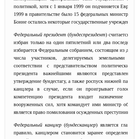
политикой, хотя с 1 января 1999 он подчиняется Европе
1999 в правительстве было 15 федеральных министров. С
Бонне остались некоторые государственные учреждения.
Федеральный президент
(
бундеспрезидент
) считается гл
избран только на один пятилетний или два последоват
избирается Федеральным собранием, состоящим из депута
числа участников, делегируемых земельными пар
соответствии с представительством политических 
президента важнейшими являются представление 
утверждение бундестагу, а также роспуск нижней палат
канцлера в случае, если он проигрывает голосова
компетенцию президента входит назначение высш
вооруженных сил, хотя командует ими министр оборон
является право помилования осужденных преступников.
Федеральный канцлер
(
бундесканцлер
) является главой
правило, канцлером становится заранее определенный