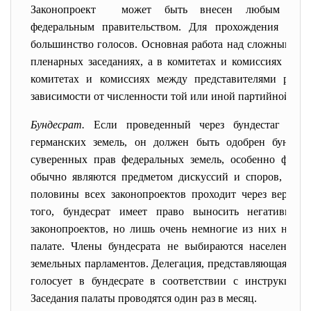
Законопроект может быть внесен любым депут
федеральным правительством. Для прохождения закон
большинство голосов. Основная работа над сложными за
пленарных заседаниях, а в комитетах и комиссиях бунде
комитетах и комиссиях между представителями разны
зависимости от численности той или иной партийной фра
Бундесрат.
Если проведенный через бундестаг зако
германских земель, он должен быть одобрен бундеср
суверенных прав федеральных земель, особенно фина
обычно являются предметом дискуссий и споров, и по
половины всех законопроектов проходит через верхню
того, бундесрат имеет право выносить негативное
законопроектов, но лишь очень немногие из них не по
палате. Члены бундесрата не выбираются населением
земельных парламентов. Делегация, представляющая ту 
голосует в бундесрате в соответствии с инструкциями
Заседания палаты проводятся один раз в месяц.