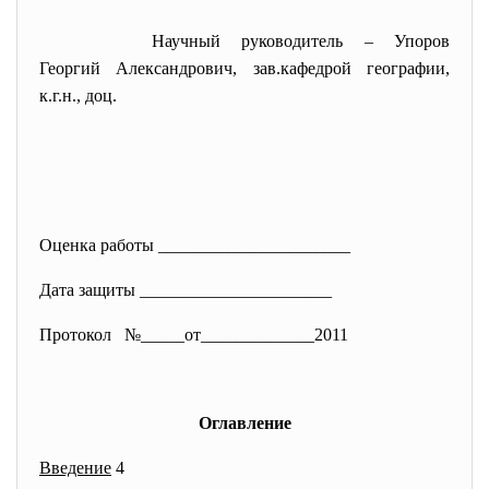
Научный руководитель – Упоров
Георгий Александрович, зав.кафедрой географии,
к.г.н., доц.
Оценка работы ________________
______
Дата защиты __________________
____
Протокол №_____от___________
__2011
Оглавление
Введение
4