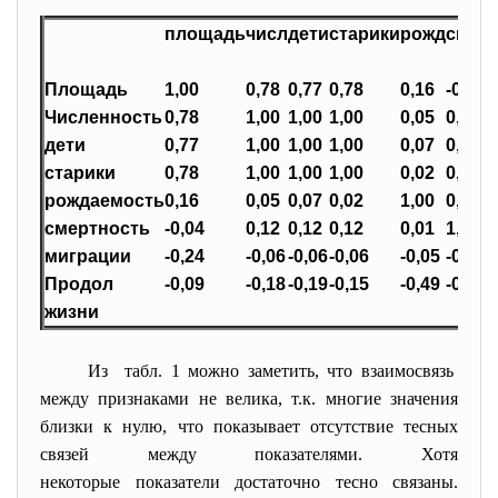
площадь
числ
дети
старики
рожд
смер
Площадь
1,00
0,78
0,77
0,78
0,16
-0,04
Численность
0,78
1,00
1,00
1,00
0,05
0,12
дети
0,77
1,00
1,00
1,00
0,07
0,12
старики
0,78
1,00
1,00
1,00
0,02
0,12
рождаемость
0,16
0,05
0,07
0,02
1,00
0,01
смертность
-0,04
0,12
0,12
0,12
0,01
1,00
миграции
-0,24
-0,06
-0,06
-0,06
-0,05
-0,48
Продол
-0,09
-0,18
-0,19
-0,15
-0,49
-0,64
жизни
Из табл. 1 можно заметить, что взаимосвязь
между признаками не велика, т.к. многие значения
близки к нулю, что показывает отсутствие тесных
связей между показателями. Хотя
некоторые показатели достаточно тесно связаны.