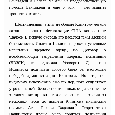
Бангладеш и Непале, 97 млн. на продовольственную
помощь Бангладеш и еще 6 млн. – для защиты
тропических лесов.
Шестидневный визит не обещал Клинтону легкой
жизни – решить беспокоящие США вопросы не
удалось. В первую очередь это касается темы ядерной
безопасности. Индия и Пакистан провели успешные
испытания ядерного заряда, но Договор о
всеобъемлющем запрещении ядерных испытаний
(ДВЗЯИ) не подписали. Уговорить Дели или
Исламабад подписать договор было бы настоящей
победой администрации Клинтона. Но это, по-
видимому, невозможно. “До тех пор, пока существует
угроза нашей безопасности, никакое давление не
заставит нас принять такое решение”, – заявил за
несколько часов до прилета Клинтона индийский
2
премьер Атал Бихари Ваджпаи.
Теоретически
Вашингтону проще было добиться подписания