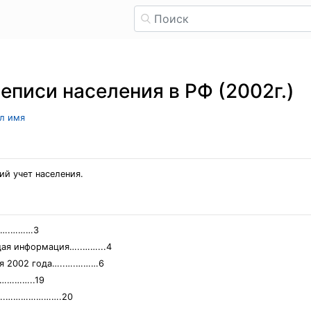
еписи населения в РФ (2002г.)
ыл имя
ий учет населения.
….………3
щая информация…..……...4
ия 2002 года…..….………6
………..19
.….………………….20