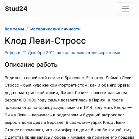
Stud24
Все темы
Исторические личности
Клод Леви-Стросс
Реферат, 11 Декабря 2011, автор: пользователь скрыл имя
Описание работы
Родился в еврейской семье в Брюсселе. Его отец, Реймон Леви-
Стросс - был художником-портретистом, как и оба его брата;
дед по материнской линии, Эмиль Леви— главным раввином
Версаля. В 1909 году семья возвратилась в Париж, а после
призыва отца во французскую армию в 1914 году мать Клода —
Эмма Леви— вернулась к родителям и будущий антрополог
вырос в доме деда в Версале. В своих мемуарах Клод Леви-
Стросс вспоминает, что атмосфера в доме была богемной, ему
с детства прививалась любовь к музыке на примере его прадеда