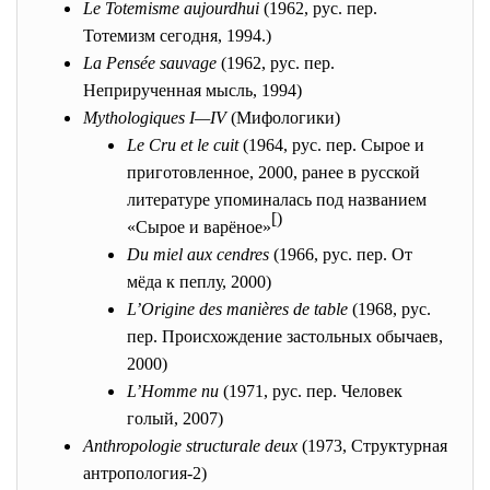
Le Totemisme aujourdhui
(1962, рус. пер.
Тотемизм сегодня, 1994.)
La Pensée sauvage
(1962, рус. пер.
Неприрученная мысль, 1994)
Mythologiques I—IV
(Мифологики)
Le Cru et le cuit
(1964, рус. пер. Сырое и
приготовленное, 2000, ранее в русской
литературе упоминалась под названием
[
)
«Сырое и варёное»
Du miel aux cendres
(1966, рус. пер. От
мёда к пеплу, 2000)
L’Origine des manières de table
(1968, рус.
пер. Происхождение застольных обычаев,
2000)
L’Homme nu
(1971, рус. пер. Человек
голый, 2007)
Anthropologie structurale deux
(1973, Структурная
антропология-2)