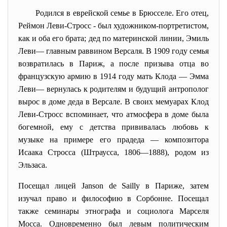
Родился в еврейской семье в Брюсселе. Его отец,
Реймон Леви-Стросс - был художником-портретистом,
как и оба его брата; дед по материнской линии, Эмиль
Леви— главным раввином Версаля. В 1909 году семья
возвратилась в Париж, а после призыва отца во
французскую армию в 1914 году мать Клода — Эмма
Леви— вернулась к родителям и будущий антрополог
вырос в доме деда в Версале. В своих мемуарах Клод
Леви-Стросс вспоминает, что атмосфера в доме была
богемной, ему с детства прививалась любовь к
музыке на примере его прадеда — композитора
Исаака Стросса (Штраусса, 1806—1888), родом из
Эльзаса.
Посещал лицей Janson de Sailly в Париже, затем
изучал право и философию в Сорбонне. Посещал
также семинары этнографа и социолога Марселя
Мосса. Одновременно был левым политическим