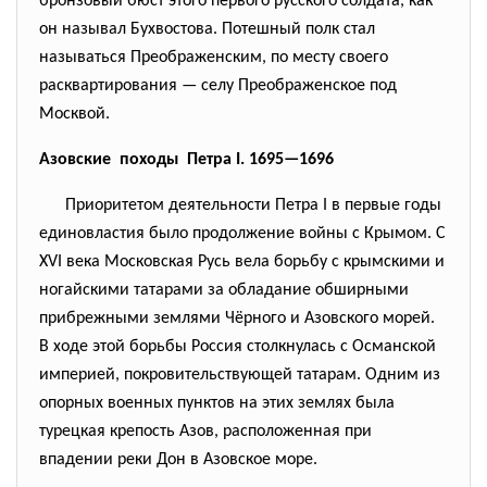
бронзовый бюст этого первого русского солдата, как
он называл Бухвостова. Потешный полк стал
называться Преображенским, по месту своего
расквартирования — селу Преображенское под
Москвой.
Азовские походы Петра I. 1695—1696
Приоритетом деятельности Петра I в первые годы
единовластия было продолжение войны с Крымом. С
XVI века Московская Русь вела борьбу с крымскими и
ногайскими татарами за обладание обширными
прибрежными землями Чёрного и Азовского морей.
В ходе этой борьбы Россия столкнулась с Османской
империей, покровительствующей татарам. Одним из
опорных военных пунктов на этих землях была
турецкая крепость Азов, расположенная при
впадении реки Дон в Азовское море.