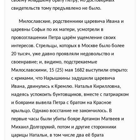
своему младшему брату Петру, но достоверных
свидетельств тому предъявлено не было.
Милославские, родственники царевича Ивана и
царевны Софьи по их матери, усмотрели в
провозглашении Петра царём ущемление своих
интересов. Стрельцы, которых в Москве было более
20 тысяч, уже давно проявляли недовольство и
своенравие; и, видимо, подстрекаемые
Милославскими, 15 (25) мая 1682 выступили открыто:
с криками, что Нарышкины задушили царевича
Ивана, двинулись к Кремлю. Наталья Кирилловна,
надеясь успокоить бунтовщиков, вместе с патриархом
и боярами вывела Петра с братом на Красное
крыльцо. Однако восстание не закончилось. В
первые часы были убиты бояре Артамон Матвеев и
Михаил Долгорукий, потом и другие сторонники
царицы Натальи, в том числе два её брата