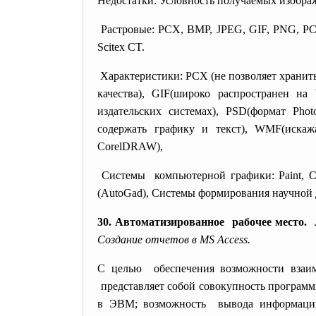
Недостатки: Условность получаемых изобр
Растровые: PCX, BMP, JPEG, GIF, PNG, PC
Scitex CT.
Характеристики: PCX (не позволяет хранить
качества), GIF(широко распространен на
издательских системах), PSD(формат Pho
содержать графику и текст), WMF(искаж
CorelDRAW),
Системы компьютерной графики: Paint, Co
(AutoGad), Системы формирования научной д
30. Автоматизированное рабочее место.
Создание отчетов в MS Ассеss.
С целью обеспечения возможности
взаи
представляет собой совокупность програм
в ЭВМ; возможность вывода информаци