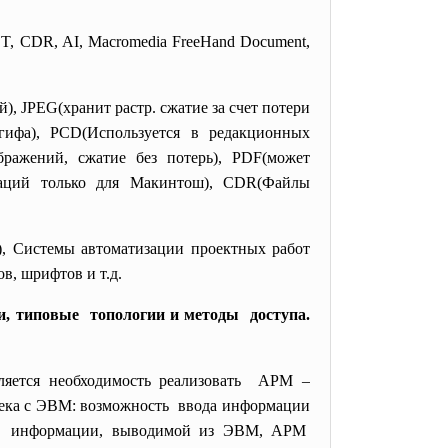
, CDR, AI, Macromedia FreeHand Document,
, JPEG(хранит растр. сжатие за счет потери
 гифа), PCD(Используется в редакционных
бражений, сжатие без потерь), PDF(может
нтаций только для Макинтош), CDR(Файлы
), Системы автоматизации проектных работ
в, шрифтов и т.д.
и, типовые топологии и методы доступа.
ляется необходимость реализовать АРМ –
века с ЭВМ: возможность ввода информации
ия информации, выводимой из ЭВМ, АРМ