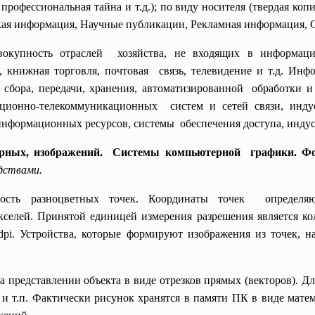
 профессиональная тайна и т.д.); по виду носителя (твердая ко
ская информация, Научные публикации, Рекламная информация, 
окупность отраслей хозяйства, не входящих в
информац
 книжная торговля, почтовая связь, телевидение и т.д.
Инфо
сбора, передачи, хранения, автоматизированной обработки 
ционно-
телекоммуникационных систем и сетей связи,
инду
нформационных ресурсов, системы обеспечения доступа,
инду
рных, изображений. Системы компьютерной графики. Ф
дствами.
ность разноцветных точек. Координаты точек определяют
икселей. Принятой единицей измерения разрешения является к
dpi. Устройства, которые формируют изображения из точек, 
представлении объекта в виде отрезков прямых (векторов). Для
 и т.п. Фактически рисунок хранятся в памяти ПК в виде мате