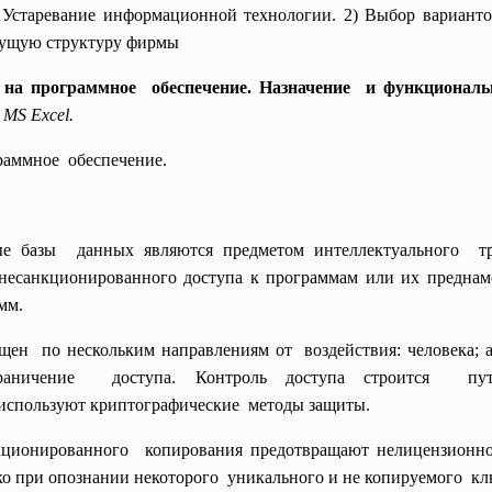
вание информационной технологии. 2) Выбор вариантов 
дущую структуру фирмы
 на программное обеспечение. Назначение и функциональ
MS Ехсеl.
граммное обеспечение.
В
е базы данных являются предметом
интеллектуального т
 несанкционированного доступа к программам или их преднам
амм.
н по нескольким направлениям от воздействия: человека; а
раничение доступа. Контроль доступа
строится пут
 используют
криптографические методы защиты.
кционированного копирования предотвращают
нелицензионн
ко при опознании
некоторого уникального и не копируемого к