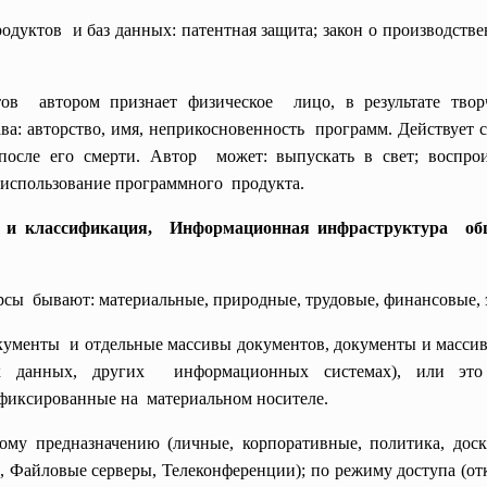
родуктов и баз данных: патентная защита; закон о производст
тов автором признает физическое лицо, в результате тво
ва: авторство, имя,
неприкосновенность программ. Действует 
осле его смерти. Автор может: выпускать в свет; воспро
 использование
программного продукта.
 и классификация, Информационная инфраструктура об
сурсы бывают: материальные, природные, трудовые, финансовые
кументы и отдельные массивы
документов, документы и масс
ках данных, других информационных системах), или эт
афиксированные на материальном носителе.
 предназначению (личные, корпоративные, политика, доски 
, Файловые серверы, Телеконференции); по режиму доступа (от