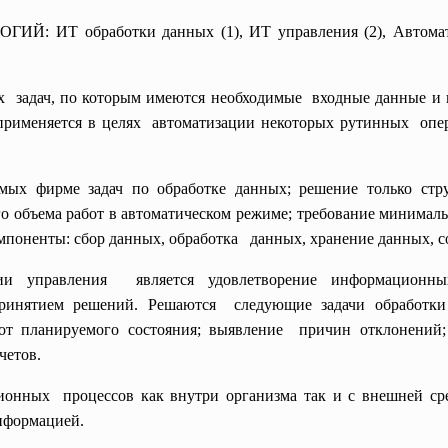
обработки данных (1), ИТ управления (2), Автоматиза
х задач, по которым имеются
необходимые входные данные и 
применяется в
целях автоматизации некоторых
рутинных опер
х фирме задач по обработке данных; решение только стру
го объема работ в автоматическом режиме; требование минима
мпоненты: сбор данных, обработка данных, хранение данных, с
гии
управления является удовлетворение
информационн
ринятием решений. Решаются следующие задачи обработк
от планируемого состояния;
выявление причин отклонений;
тчетов.
ионных процессов как внутри организма так и с внешней сре
информацией.