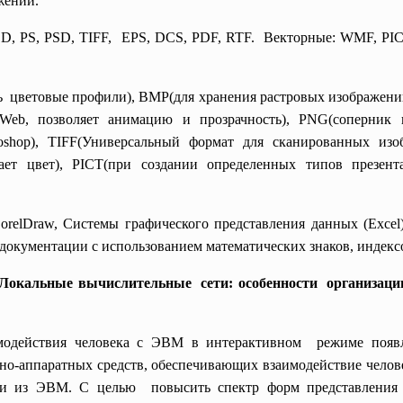
ажений.
D, PS, PSD, TIFF, EPS, DCS, PDF, RTF. Векторные: WMF, PICT
 цветовые профили), BMP(для хранения растровых изображений)
 Web, позволяет анимацию и прозрачность), PNG(соперник
toshop), TIFF(Универсальный формат для сканированных изо
ает цвет), PICT(при создании определенных типов презе
relDraw, Системы графического представления данных (Excel
окументации с использованием математических знаков, индексо
 Локальные вычислительные сети: особенности организаци
модействия человека с ЭВМ в интерактивном режиме появ
мно-аппаратных средств, обеспечивающих взаимодействие чело
и из ЭВМ. С целью повысить спектр форм представлен