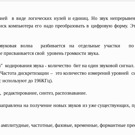
ией в виде логических нулей и единиц. Но звук непрерывен.
диск компьютера его надо преобразовать в цифровую форму. 
звуковая
волна разбивается на отдельные
участки по
 присваивается свой уровень громкости звука.
а" кодирования звука - количество бит на один звуковой сигна
 Частота дискретизации – это количество измерений
уровней си
ас используют до 196КГц).
 редактирование, синтез, распознавание.
напpавлена на получение новых звуков из уже существующих, 
 амплитудные, частотные, фазовые, временные, формантные пр