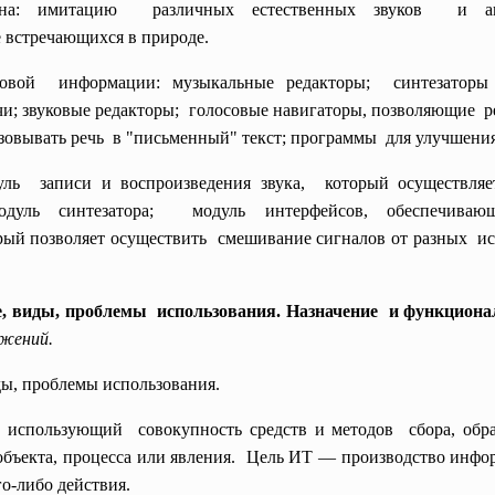
 на: имитацию различных естественных звуков и а
е встpечающихся в пpиpоде.
вой информации: музыкальные редакторы; синтезаторы з
чи; звуковые редакторы; голосовые навигаторы, позволяющие ре
азовывать
речь в "письменный" текст; программы для улучшения
дуль записи и воспроизведения
звука, который осуществляе
одуль синтезатора; модуль интерфейсов,
обеспечива
ый позволяет осуществить смешивание сигналов от разных ис
, виды, проблемы использования. Назначение и функциона
ожений.
ды, проблемы использования.
,
использующий совокупность средств и
методов сбора, обр
бъекта, процесса или явления.
Цель ИТ — производство информ
го-либо действия.