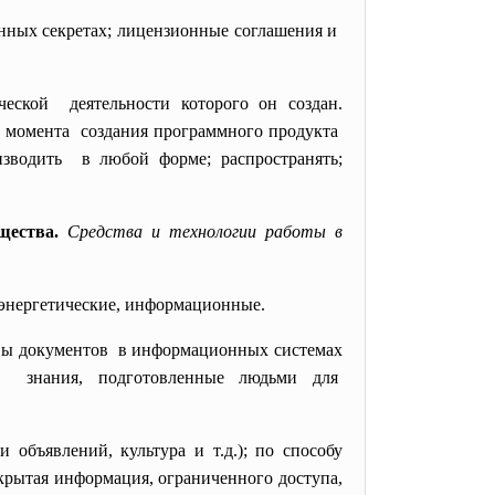
венных
секретах; лицензионные соглашения и
рческой деятельности которого он
создан.
с момента создания программного
продукта
изводить в любой форме; распространять;
щества.
Средства и технологии работы в
, энергетические, информационные.
ивы
документов в информационных системах
о знания, подготовленные людьми для
объявлений, культура и т.д.); по способу
крытая информация, ограниченного доступа,